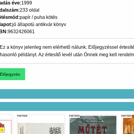
adás éve
1999
dalszám
233 oldal
ötésmód
papír / puha kötés
lapot
jó állapotú antikvár könyv
SBN
9632426061
Ez a könyv jelenleg nem elérhető nálunk. Előjegyzéssel értesít
hasonló példányt. Az értesítő levél után Önnek meg kell rendeln
PARTNER
PARTNER
PARTNER