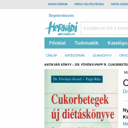
TOP
ANTIKVÁRIUM
FRISS FELTÖLTÉSEK
ANTIK KÖN
BAR
Felhasználói
Bejelentkezés
fiók
menüje
Hernádi
Fő
Főoldal
Tudnivalók
Katalógu
Antikvárium
navigáció
Online
Morzsa
CÍMLAP
KATEGÓRIÁK
SZAKKÖNYV
ORVO
antikvárium
ANTIKVÁR KÖNYV – DR. FÖVÉNYI-PAPP R. CUKORBET
MI
C
Dr
Ny
Ki
Me