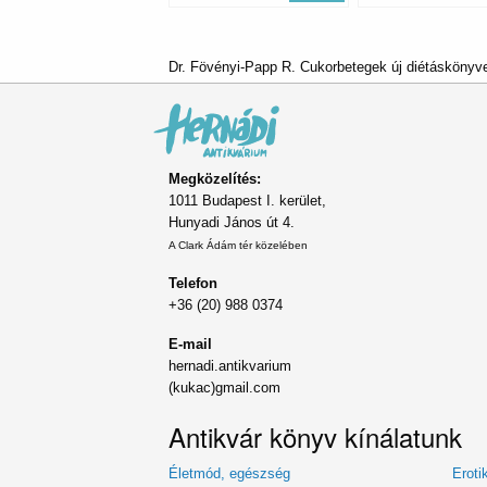
Dr. Fövényi-Papp R. Cukorbetegek új diétáskönyve
Megközelítés:
1011 Budapest I. kerület,
Hunyadi János út 4.
A Clark Ádám tér közelében
Telefon
+36 (20) 988 0374
E-mail
hernadi.antikvarium
(kukac)gmail.com
Antikvár könyv kínálatunk
Életmód, egészség
Eroti