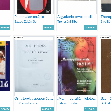
Pacemaker terápia
A gyakorló orvos enciklopédiája I-IV.
Szabó Zoltán Solti Ferenc
Trencséni Tibor szerk.
Síró Bé
990 Ft
990 Ft
2 490 Ft
PARTNER
PARTNER
PARTNER
Orr-, torok-, gégegyógyászat
„Mammográfiám lelete: pozitív!” - Amit minden nőnek tudnia kell az emlőrákról
Szemés
Dr. Krepuska István
Balázs I. Bodai · Richard A. Zmuda
Dr. Gál
300 Ft
6 800 Ft
1 100 Ft