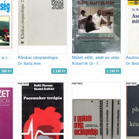
Korunk betegsége a cukorbetegség
Klinikai citopatológia
Műtét előtt, alatt és után
Dr. Barta Imre
Robert M. Dr.- Youngson
Dr. Ber
990 Ft
1 190 Ft
1 190 Ft
PARTNER
PARTNER
PARTNER