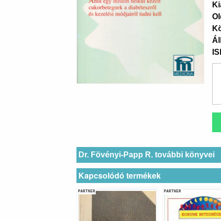
Ki
Ol
K
Ál
I
Dr. Fövényi-Papp R. további könyvei
Kapcsolódó termékek
PARTNER
PARTNER