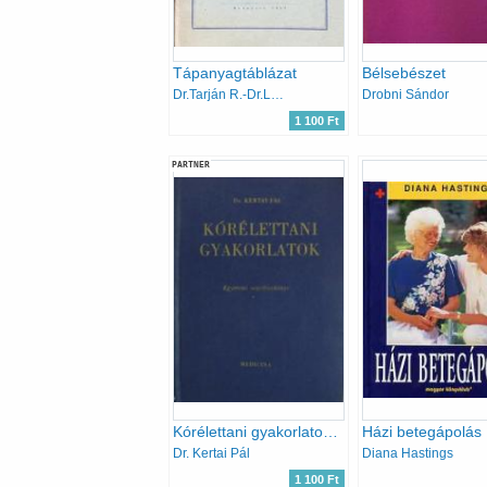
Tápanyagtáblázat
Bélsebészet
Dr.Tarján R.-Dr.Linner K.
Drobni Sándor
1 100 Ft
PARTNER
Kórélettani gyakorlatok (Egyetemi segédtankönyv)
Házi betegápolás
Dr. Kertai Pál
Diana Hastings
1 100 Ft