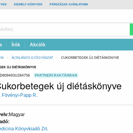
YVEK
KIEMELT KÖNYVEK
PÁRSZÁZAS AJÁNLATUNK
s
Írók
Akciók
SI
ÁLTALÁNOS GYÓGYÁSZAT
CURRENT:
CUKORBETEGEK ÚJ DIÉTÁSKÖNYVE
EGEK ÚJ DIÉTÁSKÖNYVE
D809493U284756
PARTNERI RAKTÁRBAN
ukorbetegek új diétáskönyve
. Fövényi-Papp R.
elv
Magyar
adó
dicina Könyvkiadó Zrt.