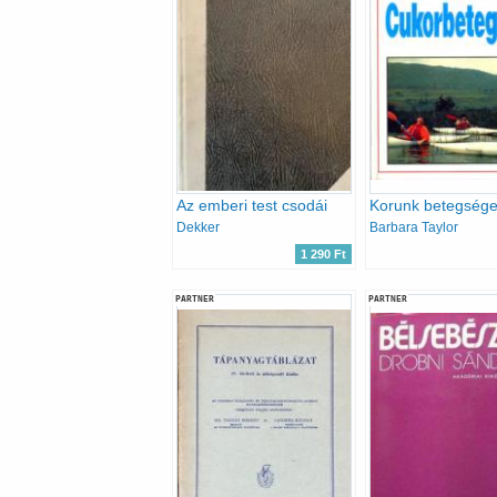
Az emberi test csodái
Dekker
Barbara Taylor
1 290 Ft
PARTNER
PARTNER