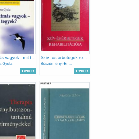
Asztmás vagyok - mit tegyek?
Szív- és érbetegek rehabilitációja
ta Gyula
Böszörményi-Endersz-Hoffmann
1 890 Ft
1 390 Ft
PARTNER