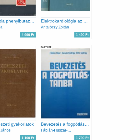
Therapia phenylbutazon-tartalmú készítményekkel
Elektrokardiológia az orvosi gyakorlatban
la
Antalóczy Zoltán
4 990 Ft
1 490 Ft
PARTNER
zeti gyakorlatok
Bevezetés a fogpótlástanba
l János
Fábián-Huszár-Götz
1 100 Ft
1 790 Ft