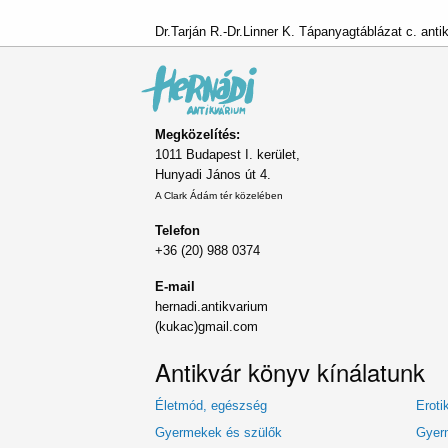
Dr.Tarján R.-Dr.Linner K. Tápanyagtáblázat c. anti
Megközelítés:
1011 Budapest I. kerület,
Hunyadi János út 4.
A Clark Ádám tér közelében
Telefon
+36 (20) 988 0374
E-mail
hernadi.antikvarium
(kukac)gmail.com
Antikvár könyv kínálatunk
Életmód, egészség
Eroti
Gyermekek és szülők
Gyerm