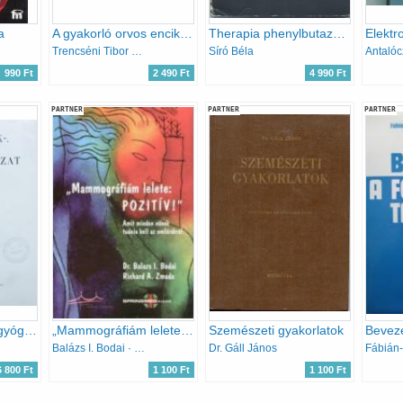
a
A gyakorló orvos enciklopédiája I-IV.
Therapia phenylbutazon-tartalmú készítményekkel
Trencséni Tibor szerk.
Síró Béla
Antalóc
990 Ft
2 490 Ft
4 990 Ft
PARTNER
PARTNER
PARTNER
Orr-, torok-, gégegyógyászat
„Mammográfiám lelete: pozitív!” - Amit minden nőnek tudnia kell az emlőrákról
Szemészeti gyakorlatok
Balázs I. Bodai · Richard A. Zmuda
Dr. Gáll János
6 800 Ft
1 100 Ft
1 100 Ft