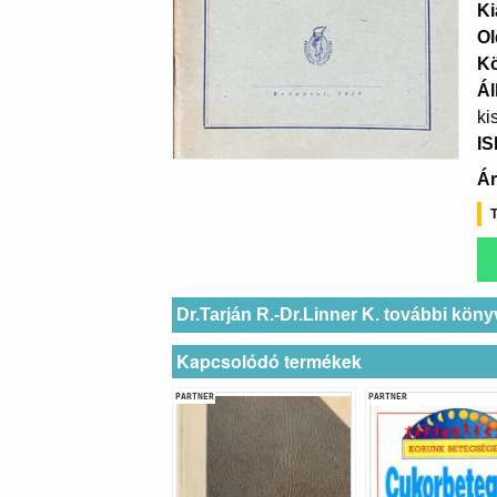
Ki
Ol
K
Ál
ki
I
Ár
T
Dr.Tarján R.-Dr.Linner K. további köny
Kapcsolódó termékek
PARTNER
PARTNER