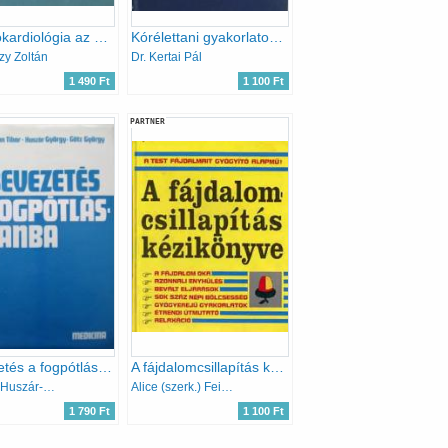
Elektrokardiológia az orvosi gyakorlatban
Kórélettani gyakorlatok (Egyetemi segédtankönyv)
zy Zoltán
Dr. Kertai Pál
1 490 Ft
1 100 Ft
PARTNER
Bevezetés a fogpótlástanba
A fájdalomcsillapítás kézikönyve
Fábián-Huszár-Götz
Alice (szerk.) Feinstein
1 790 Ft
1 100 Ft