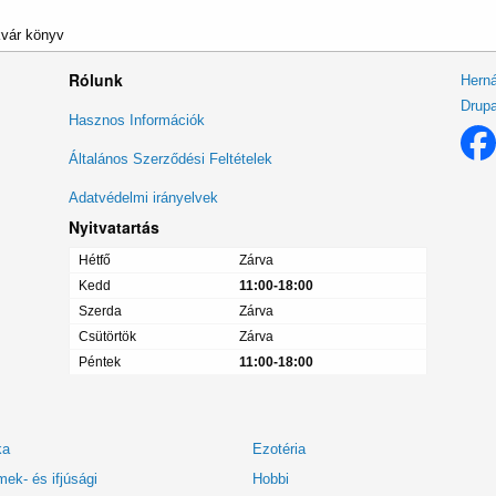
kvár könyv
Rólunk
Herná
Drupa
Lábléc
Hasznos Információk
menü
Általános Szerződési Feltételek
Adatvédelmi irányelvek
Nyitvatartás
Hétfő
Zárva
Kedd
11:00-18:00
Szerda
Zárva
Csütörtök
Zárva
Péntek
11:00-18:00
ka
Ezotéria
ek- és ifjúsági
Hobbi