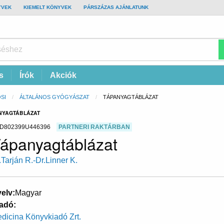
YVEK
KIEMELT KÖNYVEK
PÁRSZÁZAS AJÁNLATUNK
s
Írók
Akciók
SI
ÁLTALÁNOS GYÓGYÁSZAT
CURRENT:
TÁPANYAGTÁBLÁZAT
ANYAGTÁBLÁZAT
D802399U446396
PARTNERI RAKTÁRBAN
ápanyagtáblázat
.Tarján R.-Dr.Linner K.
elv
Magyar
adó
dicina Könyvkiadó Zrt.