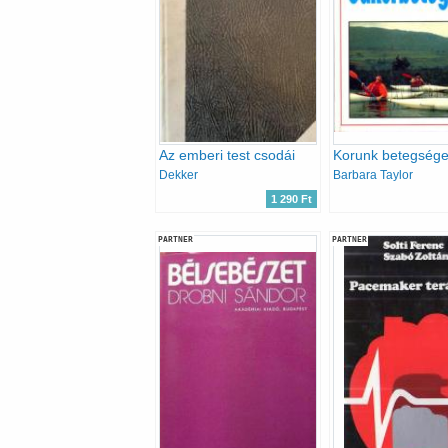
Az emberi test csodái
Dekker
Barbara Taylor
1 290 Ft
PARTNER
PARTNER