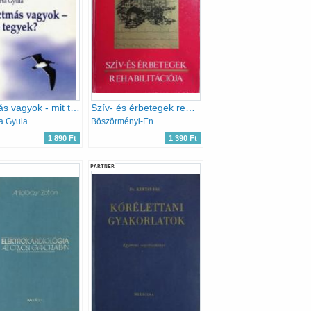
Asztmás vagyok - mit tegyek?
Szív- és érbetegek rehabilitációja
ta Gyula
Böszörményi-Endersz-Hoffmann
1 890 Ft
1 390 Ft
PARTNER