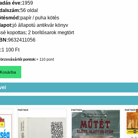
adás éve
1959
dalszám
56 oldal
ötésmód
papír / puha kötés
lapot
jó állapotú antikvár könyv
ssé kopottas; 2 borítósarok megtört
SBN
9632411056
1 100 Ft
örzsvásárlói pontok
110
vei
PARTNER
PARTNER
PARTNER