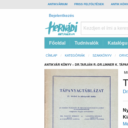
TOP
ANTIKVÁRIUM
FRISS FELTÖLTÉSEK
ANTIK KÖN
BAR
Felhasználói
Bejelentkezés
fiók
menüje
Hernádi
Fő
Főoldal
Tudnivalók
Katalógu
Antikvárium
navigáció
Online
Morzsa
CÍMLAP
KATEGÓRIÁK
SZAKKÖNYV
ORVO
antikvárium
ANTIKVÁR KÖNYV – DR.TARJÁN R.-DR.LINNER K. TÁP
MI
T
Dr
Ny
Ki
Me