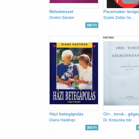
Bélsebészet
Pacemaker terápi
Drobni Sándor
Szabó Zoltán Solti Ferenc
990 Ft
PARTNER
Házi betegápolás
Diana Hastings
Dr. Krepuska István
300 Ft