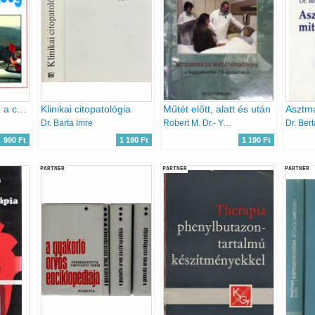
Korunk betegsége a cukorbetegség
Klinikai citopatológia
Műtét előtt, alatt és után
Dr. Barta Imre
Robert M. Dr.- Youngson
Dr. Ber
990 Ft
1 190 Ft
1 190 Ft
PARTNER
PARTNER
PARTNER