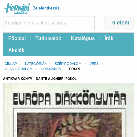
Felhasználói
Bejelentkezés
fiók
menüje
0 elem
Fő
Főoldal
Tudnivalók
Katalógus
Írók
navigáció
Akciók
Morzsa
CÍMLAP
KATEGÓRIÁK
SZÉPIRODALOM
VERS
VILÁGIRODALOM
KLASSZIKUS
CURRENT:
POKOL
ANTIKVÁR KÖNYV – DANTE ALIGHIERI POKOL