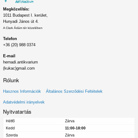
Megközelítés:
1011 Budapest I. kerület,
Hunyadi János út 4.
A Clark Ádám tér közelében
Telefon
+36 (20) 988 0374
E-mail
hernadi.antikvarium
(kukac)gmail.com
Rólunk
Lábléc
Hasznos Információk
Általános Szerződési Feltételek
menü
Adatvédelmi irányelvek
Nyitvatartás
Hétfő
Zárva
Kedd
11:00-18:00
Szerda
Zárva