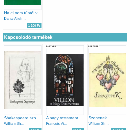
Ha el nem tűntél volna
Dante Alighieri
1 100 Ft
Kapcsolódó termékek
PARTNER
PARTNER
Shakespeare szonettjei
A nagy testamentum
Szonettek
William Shakespeare
Francois Villon
William Shakespeare