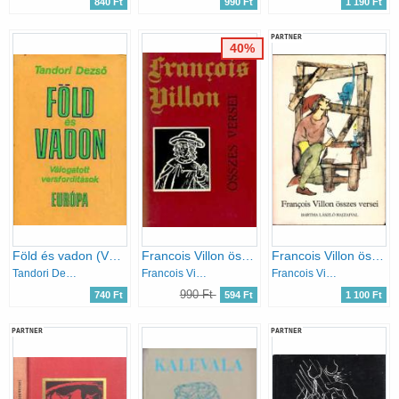
840 Ft
990 Ft
1 190 Ft
PARTNER
40%
Föld és vadon (Válogatott versfordítások)
Francois Villon összes versei (Szántó Piroska illusztr.)
Francois Villon összes versei (Bartha László rajzaival)
Tandori Dezső
Francois Villon
Francois Villon
990 Ft
740 Ft
594 Ft
1 100 Ft
PARTNER
PARTNER