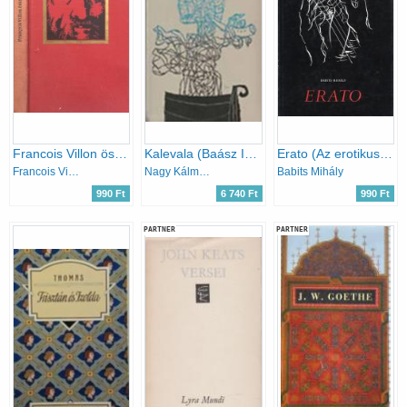
Francois Villon összes versei
Kalevala (Baász Imre illusztrációival)- számozott
Erato (Az erotikus világköltészet remekei)
Francois Villon
Nagy Kálmán (ford.)
Babits Mihály
990 Ft
6 740 Ft
990 Ft
PARTNER
PARTNER