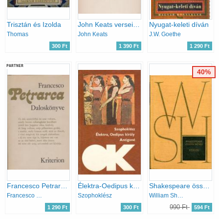
Trisztán és Izolda
John Keats versei (Lyra Mundi)
Nyugat-keleti díván
Thomas
John Keats
J.W. Goethe
300 Ft
1 390 Ft
1 290 Ft
PARTNER
40%
Francesco Petrarca daloskönyve
Élektra-Oedipus király-Antigoné ( olcsó könyvtár)
Shakespeare összes művei VII. - Versek
Francesco Petrarca
Szophoklész
William Shakespeare
990 Ft
1 290 Ft
300 Ft
594 Ft