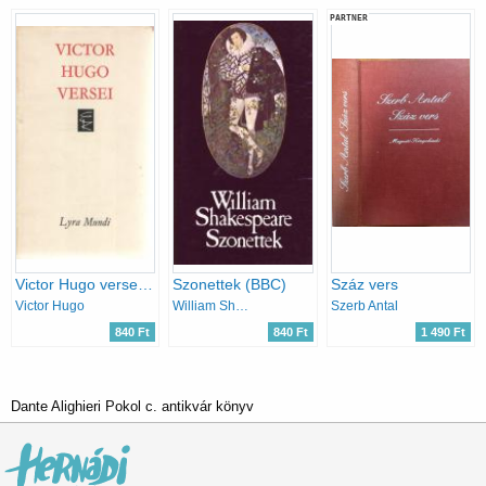
PARTNER
Victor Hugo versei (Lyra Mundi)
Szonettek (BBC)
Száz vers
Victor Hugo
William Shakespeare
Szerb Antal
840 Ft
840 Ft
1 490 Ft
Dante Alighieri Pokol c. antikvár könyv