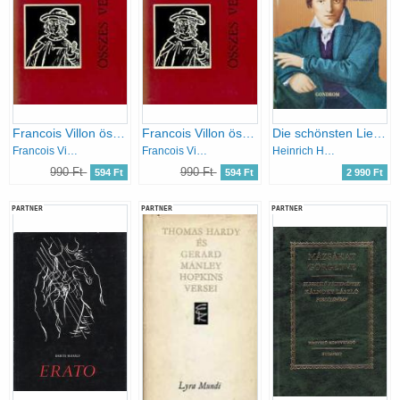
Francois Villon összes versei (Szántó Piroska illusztr.)
Francois Villon összes versei (Szántó Piroska illusztr.)
Die schönsten Lieder, Gedichte, Reisebilder, Skizzen und Briefe
Francois Villon
Francois Villon
Heinrich Heine
990 Ft
990 Ft
594 Ft
594 Ft
2 990 Ft
PARTNER
PARTNER
PARTNER