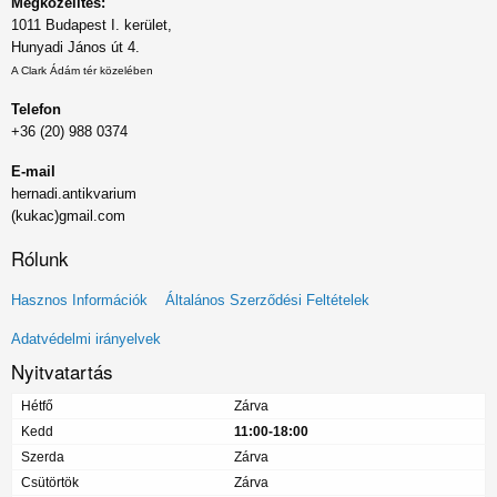
Megközelítés:
1011 Budapest I. kerület,
Hunyadi János út 4.
A Clark Ádám tér közelében
Telefon
+36 (20) 988 0374
E-mail
hernadi.antikvarium
(kukac)gmail.com
Rólunk
Lábléc
Hasznos Információk
Általános Szerződési Feltételek
menü
Adatvédelmi irányelvek
Nyitvatartás
Hétfő
Zárva
Kedd
11:00-18:00
Szerda
Zárva
Csütörtök
Zárva