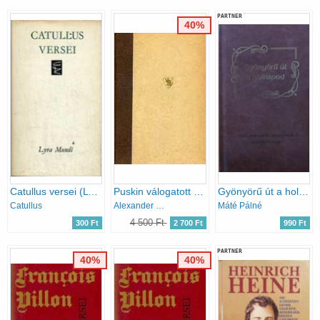
PARTNER
40%
Catullus versei (Lyra Mundi)
Puskin válogatott versei (kétnyelvű)
Gyönyörű út a holnapod - Bölcsességek, aforizmák gyűjteménye
Catullus
Alexander Szergejevics Puskin
Máté Pálné
4 500 Ft
300 Ft
2 700 Ft
990 Ft
PARTNER
40%
40%