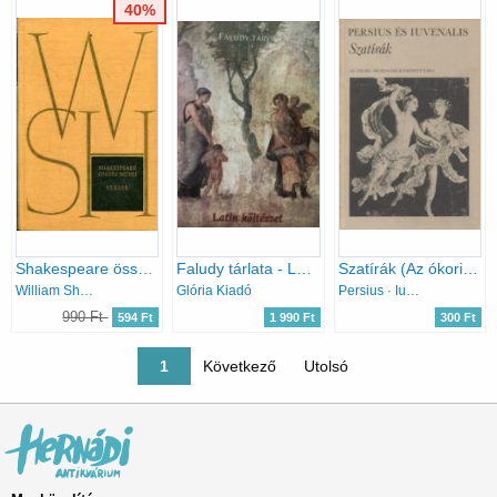
40%
Shakespeare összes művei VII. - Versek
Faludy tárlata - Latin költészet
Szatírák (Az ókori irodalom kiskönyvtára)
William Shakespeare
Glória Kiadó
Persius · Iuvenalis
990 Ft
594 Ft
1 990 Ft
300 Ft
Oldalszámozás
Jelenlegi oldal
1
Következő oldal
Következő
Utolsó oldal
Utolsó