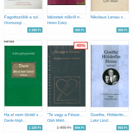
Fagottszólók a szív húrjain - 66 szerelmes vers a szépséges Zsuzsannához
Idézetek nőkről nőknek
Nikolaus Lenau versei (Lyra Mundi)
Oromszegi Ottó
Helen Exley
2 290 Ft
300 Ft
300 Ft
PARTNER
40%
Ha el nem tűntél volna
"Te vagy a Fészek" - Versek a kedves Titokról.
Goethe, Hölderlin, Heine versei
Dante Alighieri
Oláh Miklós (szerk.)
Lator László /szerk./
1 490 Ft
1 100 Ft
894 Ft
950 Ft