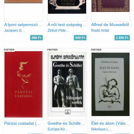
A lyoni selyemszövők
A női test szépsége - XVI. századi francia költők versei
Alfred de Mussetből
Jacques Gaucheron
Zirkuli Péter (szerk.)
Radó Antal
990 Ft
940 Ft
2 890 Ft
PARTNER
PARTNER
PARTNER
Párizsi csatadal (a párizsi kommün költészete)
Goethe és Schiller versei
Élet és álom (Válogatott költemények)
Európa Könyvkiadó
Nikolaus Lenau