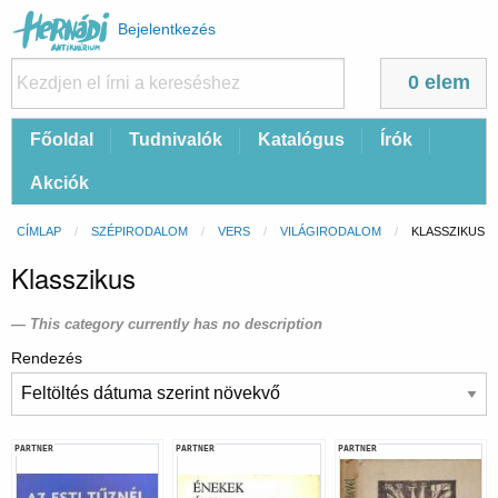
Felhasználói
Bejelentkezés
fiók
menüje
0 elem
Fő
Főoldal
Tudnivalók
Katalógus
Írók
navigáció
Akciók
Morzsa
CÍMLAP
SZÉPIRODALOM
VERS
VILÁGIRODALOM
CURRENT:
KLASSZIKUS
Klasszikus
This category currently has no description
Rendezés
PARTNER
PARTNER
PARTNER