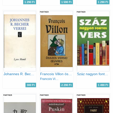
1 290 Ft
1 590 Ft
1 290 Ft
PARTNER
PARTNER
Johannes R. Becher versei (Lyra Mundi)
Francois Villon összes versei - Oeuvres (Kétnyelvű)
Száz nagyon fontos vers (Versek és versmagyarázatok)
Francois Villon
300 Ft
2 290 Ft
1 490 Ft
PARTNER
PARTNER
PARTNER