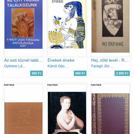
Az esti tűznél találkozunk - a Nagy Lajos társaság antalógiája 2007
Énekek éneke
Hej, zöld levél - Román népdalok
Gyimesi László (szerk.)
Károli Gáspár (fordította)
Faragó József (szerk.)
990 Ft
990 Ft
2 890 Ft
PARTNER
PARTNER
PARTNER