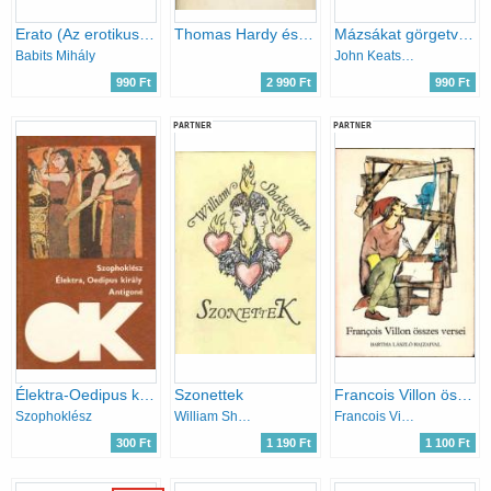
Erato (Az erotikus világköltészet remekei)
Thomas Hardy és Gerard Manley Hopkins versei
Mázsákat görgetve - Elbeszélő költemények Kálnoky László fordításában
Babits Mihály
John Keats; Francois Villon; William Shakespeare; Francesco Redi; Victor Hugo; Percy Bysshe Shelley
990 Ft
2 990 Ft
990 Ft
PARTNER
PARTNER
Élektra-Oedipus király-Antigoné ( olcsó könyvtár)
Szonettek
Francois Villon összes versei (Bartha László rajzaival)
Szophoklész
William Shakespeare
Francois Villon
300 Ft
1 190 Ft
1 100 Ft