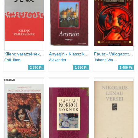
Kilenc varázsének (magyar-kínai ny.)
Anyegin - Klasszikusok diákoknak műelemzéssel
Faust - Válogatott versek
Csü Jüan
Alexander Szergejevics Puskin
Johann Wolfgang von Goethe
2 890 Ft
1 390 Ft
1 490 Ft
PARTNER