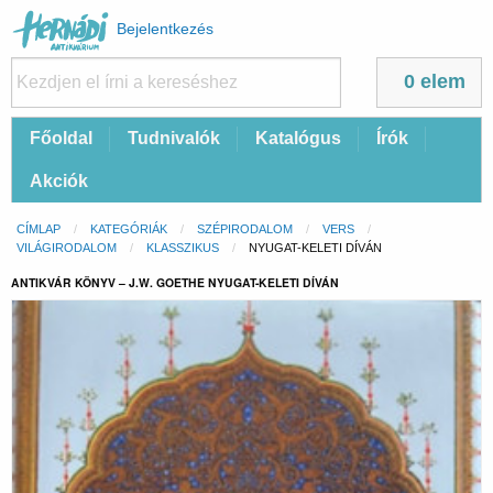
Felhasználói
Bejelentkezés
fiók
menüje
0 elem
Fő
Főoldal
Tudnivalók
Katalógus
Írók
navigáció
Akciók
Morzsa
CÍMLAP
KATEGÓRIÁK
SZÉPIRODALOM
VERS
VILÁGIRODALOM
KLASSZIKUS
CURRENT:
NYUGAT-KELETI DÍVÁN
ANTIKVÁR KÖNYV – J.W. GOETHE NYUGAT-KELETI DÍVÁN