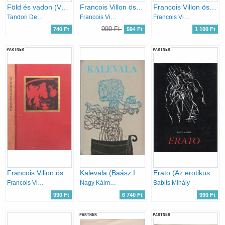
Föld és vadon (Válogatott versfordítások)
Francois Villon összes versei (Szántó Piroska illusztr.)
Francois Villon összes versei (Bartha László rajzaival)
Tandori Dezső
Francois Villon
Francois Villon
990 Ft
740 Ft
594 Ft
1 100 Ft
PARTNER
PARTNER
Francois Villon összes versei
Kalevala (Baász Imre illusztrációival)- számozott
Erato (Az erotikus világköltészet remekei)
Francois Villon
Nagy Kálmán (ford.)
Babits Mihály
990 Ft
6 740 Ft
990 Ft
PARTNER
PARTNER