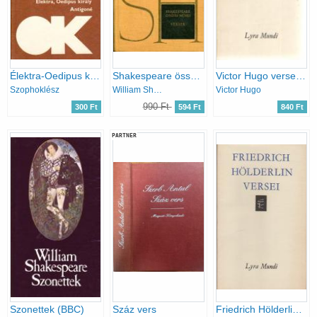
Élektra-Oedipus király-Antigoné ( olcsó könyvtár)
Shakespeare összes művei VII. - Versek
Victor Hugo versei (Lyra Mundi)
Szophoklész
William Shakespeare
Victor Hugo
990 Ft
300 Ft
594 Ft
840 Ft
PARTNER
Szonettek (BBC)
Száz vers
Friedrich Hölderlin versei (Lyra Mundi)