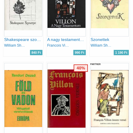
Shakespeare szonettjei
A nagy testamentum
Szonettek
William Shakespeare
Francois Villon
William Shakespeare
840 Ft
990 Ft
1 190 Ft
PARTNER
40%