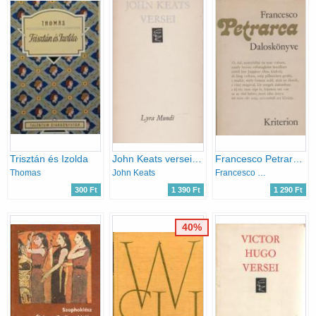
Trisztán és Izolda
John Keats versei (Lyra Mundi)
Francesco Petrarca daloskönyve
Thomas
John Keats
Francesco Petrarca
300 Ft
1 390 Ft
1 290 Ft
40%