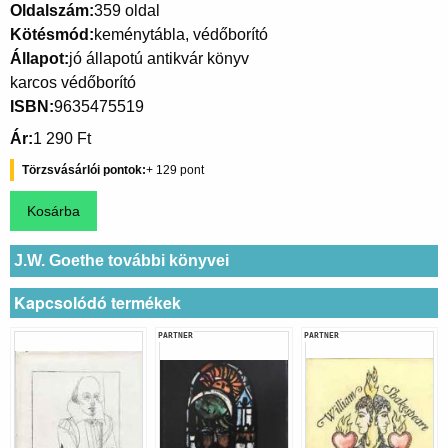
Oldalszám
359 oldal
Kötésmód
keménytábla, védőborító
Állapot
jó állapotú antikvár könyv
karcos védőborító
ISBN
9635475519
Ár
1 290 Ft
Törzsvásárlói pontok
129
J.W. Goethe további könyvei
Kapcsolódó termékek
PARTNER
PARTNER