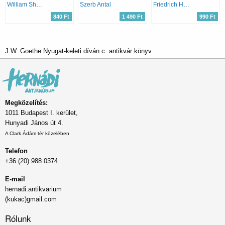
William Shakespeare
Szerb Antal
Friedrich Hölderlin
840 Ft
1 490 Ft
990 Ft
J.W. Goethe Nyugat-keleti díván c. antikvár könyv
Megközelítés:
1011 Budapest I. kerület,
Hunyadi János út 4.
A Clark Ádám tér közelében
Telefon
+36 (20) 988 0374
E-mail
hernadi.antikvarium
(kukac)gmail.com
Rólunk