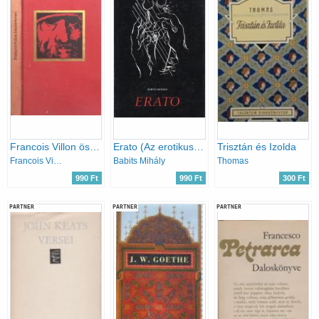
Francois Villon összes versei
Erato (Az erotikus világköltészet remekei)
Trisztán és Izolda
Francois Villon
Babits Mihály
Thomas
990 Ft
990 Ft
300 Ft
PARTNER
PARTNER
PARTNER