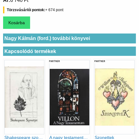
Ár
6 740 Ft
Törzsvásárlói pontok
674
Nagy Kálmán (ford.) további könyvei
Kapcsolódó termékek
PARTNER
PARTNER
Shakespeare szonettjei
A nagy testamentum
Szonettek