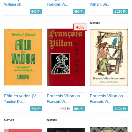
William Shakespeare
Francois Villon
William Shakespeare
840 Ft
990 Ft
1 190 Ft
PARTNER
40%
Föld és vadon (Válogatott versfordítások)
Francois Villon összes versei (Szántó Piroska illusztr.)
Francois Villon összes versei (Bartha László rajzaival)
Tandori Dezső
Francois Villon
Francois Villon
990 Ft
740 Ft
594 Ft
1 100 Ft
PARTNER
PARTNER