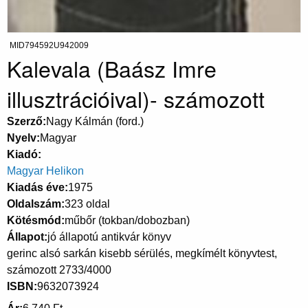
MID794592U942009
Kalevala (Baász Imre
illusztrációival)- számozott
Szerző
Nagy Kálmán (ford.)
Nyelv
Magyar
Kiadó
Magyar Helikon
Kiadás éve
1975
Oldalszám
323 oldal
Kötésmód
műbőr (tokban/dobozban)
Állapot
jó állapotú antikvár könyv
gerinc alsó sarkán kisebb sérülés, megkímélt könyvtest,
számozott 2733/4000
ISBN
9632073924