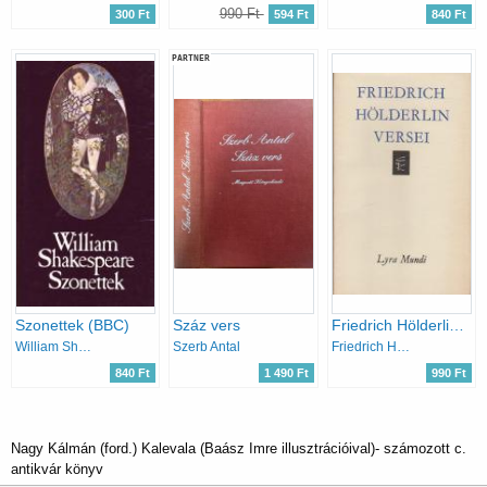
990 Ft
300 Ft
594 Ft
840 Ft
PARTNER
Szonettek (BBC)
Száz vers
Friedrich Hölderlin versei (Lyra Mundi)
William Shakespeare
Szerb Antal
Friedrich Hölderlin
840 Ft
1 490 Ft
990 Ft
Nagy Kálmán (ford.) Kalevala (Baász Imre illusztrációival)- számozott c.
antikvár könyv