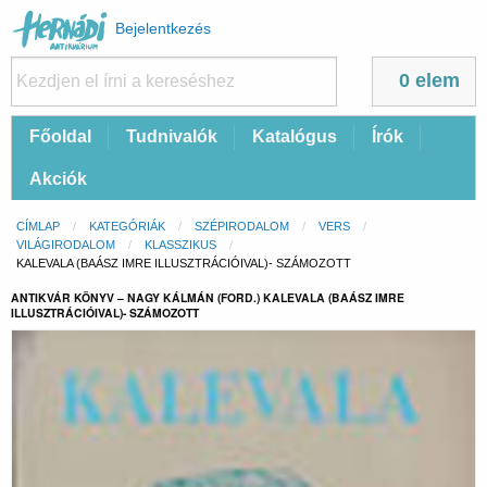
Felhasználói
Bejelentkezés
fiók
menüje
0 elem
Fő
Főoldal
Tudnivalók
Katalógus
Írók
navigáció
Akciók
Morzsa
CÍMLAP
KATEGÓRIÁK
SZÉPIRODALOM
VERS
VILÁGIRODALOM
KLASSZIKUS
CURRENT:
KALEVALA (BAÁSZ IMRE ILLUSZTRÁCIÓIVAL)- SZÁMOZOTT
ANTIKVÁR KÖNYV – NAGY KÁLMÁN (FORD.) KALEVALA (BAÁSZ IMRE
ILLUSZTRÁCIÓIVAL)- SZÁMOZOTT