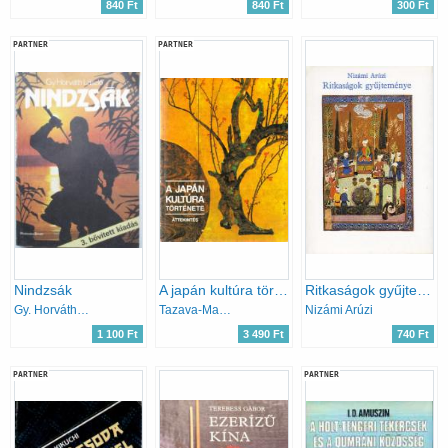
840 Ft
840 Ft
300 Ft
PARTNER
PARTNER
Nindzsák
A japán kultúra története
Ritkaságok gyűjteménye
Gy. Horváth László
Tazava-Macsubara-Okuda
Nizámi Arúzi
1 100 Ft
3 490 Ft
740 Ft
PARTNER
PARTNER