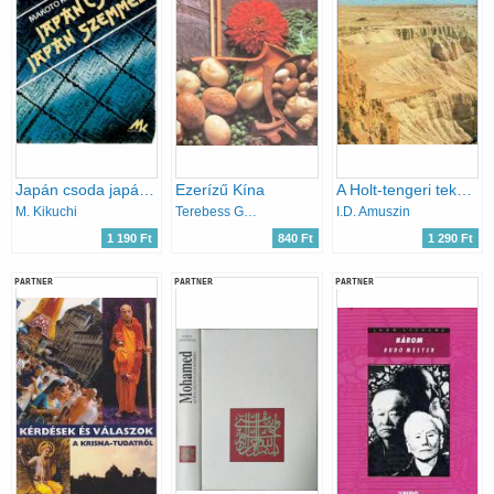
Japán csoda japán szemmel
Ezerízű Kína
A Holt-tengeri tekercsek és a qumrámi közösség
M. Kikuchi
Terebess Gábor
I.D. Amuszin
1 190 Ft
840 Ft
1 290 Ft
PARTNER
PARTNER
PARTNER