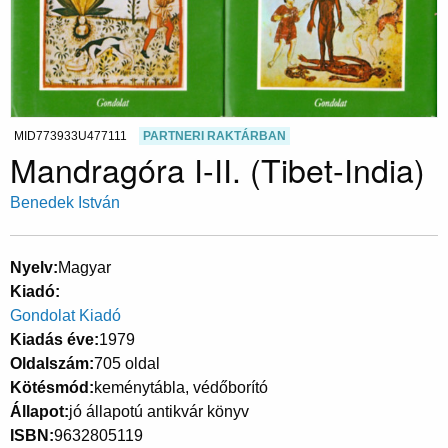
MID773933U477111
PARTNERI RAKTÁRBAN
Mandragóra I-II. (Tibet-India)
Benedek István
Nyelv
Magyar
Kiadó
Gondolat Kiadó
Kiadás éve
1979
Oldalszám
705 oldal
Kötésmód
keménytábla, védőborító
Állapot
jó állapotú antikvár könyv
ISBN
9632805119