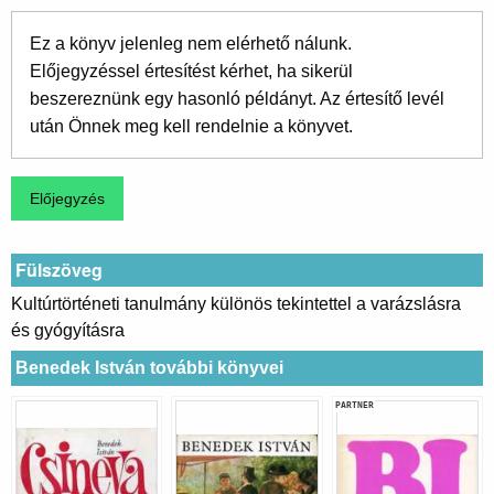
Ez a könyv jelenleg nem elérhető nálunk.
Előjegyzéssel értesítést kérhet, ha sikerül
beszereznünk egy hasonló példányt. Az értesítő levél
után Önnek meg kell rendelnie a könyvet.
Fülszöveg
Kultúrtörténeti tanulmány különös tekintettel a varázslásra
és gyógyításra
Benedek István további könyvei
PARTNER