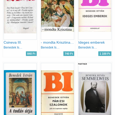
Csineva III.
- mondta Krisztina (Párbeszéd az impresszionizmusról)
Ideges emberek
Benedek István
Benedek István
Benedek István
840 Ft
740 Ft
1 100 Ft
PARTNER