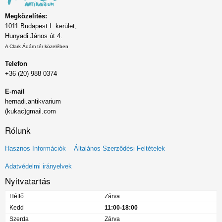
Megközelítés:
1011 Budapest I. kerület,
Hunyadi János út 4.
A Clark Ádám tér közelében
Telefon
+36 (20) 988 0374
E-mail
hernadi.antikvarium
(kukac)gmail.com
Rólunk
Lábléc
Hasznos Információk
Általános Szerződési Feltételek
menü
Adatvédelmi irányelvek
Nyitvatartás
Hétfő
Zárva
Kedd
11:00-18:00
Szerda
Zárva