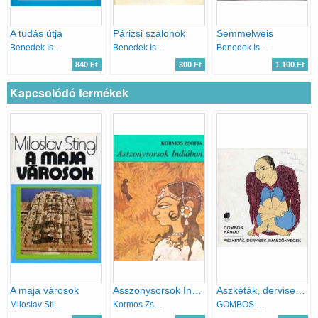
A tudás útja
Párizsi szalonok
Semmelweis
Benedek István
Benedek István
Benedek István
840 Ft
300 Ft
1 100 Ft
Kapcsolódó termékek
A maja városok
Asszonysorsok Indiában
Aszkéták, dervisek, imaszőnyegek
Miloslav Stingl
Kormos Zsófia
GOMBOS KÁROLY