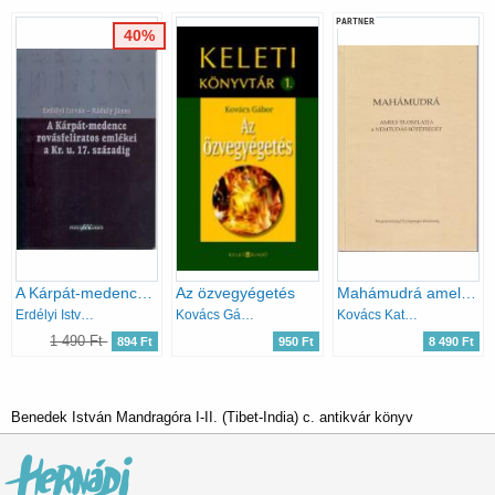
PARTNER
40%
A Kárpát-medence rovásfeliratos emlékei a Kr. u.17. századig
Az özvegyégetés
Mahámudrá amely eloszlatja a nemtudás sötétségét
Erdélyi István; Ráduly János
Kovács Gábor
Kovács Katalin (ford.)
1 490 Ft
894 Ft
950 Ft
8 490 Ft
Benedek István Mandragóra I-II. (Tibet-India) c. antikvár könyv