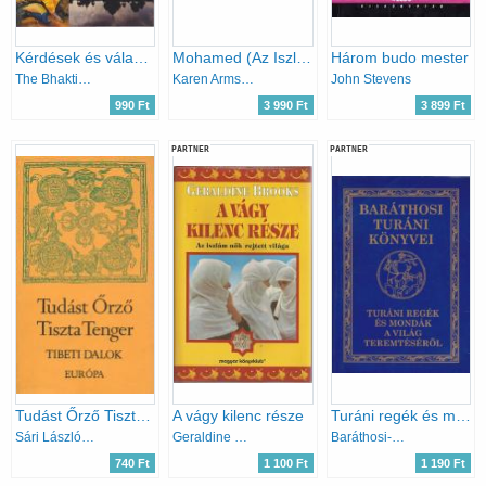
Kérdések és válaszok a krisna-tudatról
Mohamed (Az Iszlám nyugati szemmel)
Három budo mester
The Bhaktivedanta Book Trust
Karen Armstrong
John Stevens
990 Ft
3 990 Ft
3 899 Ft
PARTNER
PARTNER
Tudást Őrző Tiszta Tenger (Tibeti dalok)
A vágy kilenc része
Turáni regék és mondák a világ teremtéséről (Baráthosi Turáni könyvei)
Sári László (szerk.)
Geraldine Brooks
Baráthosi-Balogh Benedek
740 Ft
1 100 Ft
1 190 Ft