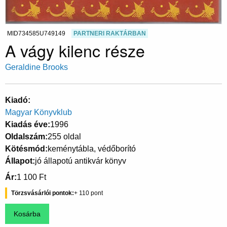
MID734585U749149
PARTNERI RAKTÁRBAN
A vágy kilenc része
Geraldine Brooks
Kiadó
Magyar Könyvklub
Kiadás éve
1996
Oldalszám
255 oldal
Kötésmód
keménytábla, védőborító
Állapot
jó állapotú antikvár könyv
Ár
1 100 Ft
Törzsvásárlói pontok
110