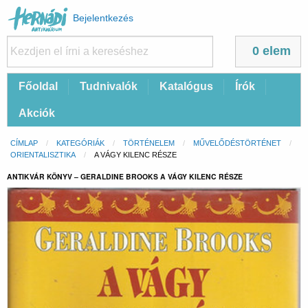
Felhasználói
Bejelentkezés
fiók
menüje
0 elem
Fő
Főoldal
Tudnivalók
Katalógus
Írók
navigáció
Akciók
Morzsa
CÍMLAP
KATEGÓRIÁK
TÖRTÉNELEM
MŰVELŐDÉSTÖRTÉNET
ORIENTALISZTIKA
CURRENT:
A VÁGY KILENC RÉSZE
ANTIKVÁR KÖNYV – GERALDINE BROOKS A VÁGY KILENC RÉSZE