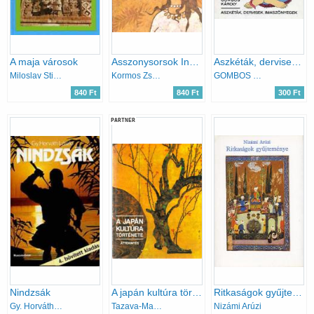
A maja városok
Asszonysorsok Indiában
Aszkéták, dervisek, imaszőnyegek
Miloslav Stingl
Kormos Zsófia
GOMBOS KÁROLY
840 Ft
840 Ft
300 Ft
PARTNER
Nindzsák
A japán kultúra története
Ritkaságok gyűjteménye
Gy. Horváth László
Tazava-Macsubara-Okuda
Nizámi Arúzi