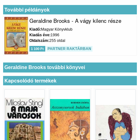
További példányok
Geraldine Brooks - A vágy kilenc része
Kiadó
Magyar Könyvklub
Kiadás éve
1996
Oldalszám
255 oldal
PARTNER RAKTÁRBAN
1 100 Ft
Geraldine Brooks további könyvei
Kapcsolódó termékek