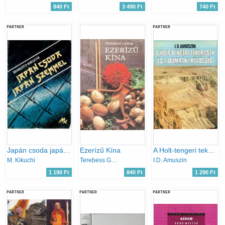
840 Ft
3 490 Ft
740 Ft
PARTNER
PARTNER
Japán csoda japán szemmel
Ezerízű Kína
A Holt-tengeri tekercsek és a qumrámi közösség
M. Kikuchi
Terebess Gábor
I.D. Amuszin
1 190 Ft
840 Ft
1 290 Ft
PARTNER
PARTNER
PARTNER