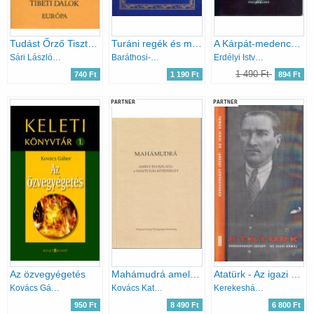
Tudást Őrző Tiszta Tenger (Tibeti dalok)
Turáni regék és mondák a világ teremtéséről (Baráthosi Turáni könyvei)
A Kárpát-medence rovásfeliratos emlékei a Kr. u.17. századig
Sári László (szerk.)
Baráthosi-Balogh Benedek
Erdélyi István; Ráduly János
1 490 Ft
740 Ft
1 190 Ft
894 Ft
PARTNER
PARTNER
Az özvegyégetés
Mahámudrá amely eloszlatja a nemtudás sötétségét
Atatürk - Az igazi Kemál:Egy köztársaság születése
Kovács Gábor
Kovács Katalin (ford.)
Kerekesházy József
950 Ft
8 490 Ft
6 800 Ft