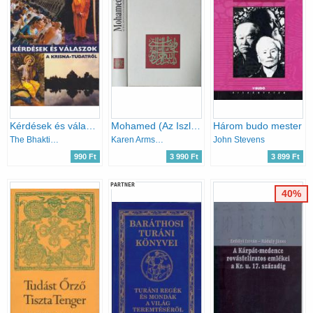
Kérdések és válaszok a krisna-tudatról
Mohamed (Az Iszlám nyugati szemmel)
Három budo mester
The Bhaktivedanta Book Trust
Karen Armstrong
John Stevens
990 Ft
3 990 Ft
3 899 Ft
PARTNER
40%