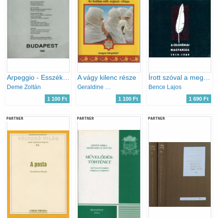
Arpeggio - Esszék és tanulmányok
A vágy kilenc része
Írott szóval a megmaradásért
Deme Zoltán
Geraldine Brooks
Bence Lajos
1 100 Ft
1 100 Ft
1 690 Ft
PARTNER
PARTNER
PARTNER