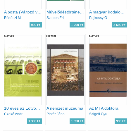
A posta (Változó világ 43.)
Művelődéstörténet - szöveggyűjtemény
A magyar irodalom és irodalomtudomány bibliográfiája 1966-1970 I-II.
Rákóczi Margit
Szepes Erika-Szerdahelyi István
Pajkossy György (szerk.)
990 Ft
1 290 Ft
3 690 Ft
PARTNER
PARTNER
PARTNER
10 éves az Eötvös Loránd Tudományegyetem Pedagógiai és Pszichológiai Kara - Jubileumi kötet
A nemzet múzeuma
Az MTA doktora
Czakó Andrea - Kraiciné dr. Szokoly Mária - dr. Lőrincsik Éva - dr. Perjés István (szerk.)
Pintér János (szerk.)
Szigeti Gyula Péter (szerk.)
1 390 Ft
1 890 Ft
990 Ft