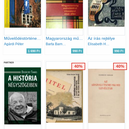
Művelődéstörténeti szöveggyűjtemény II/1 (1945-1990) - Válogatás a magyar művelődés 1945 és 1990 közötti történetének dokumentumaiból
Magyarország művelődési viszonyai 1960-1982
Az írás rejtélye
Agárdi Péter
Barta Barnabás (szerk.)
Elisabeth Hering
1 690 Ft
990 Ft
990 Ft
PARTNER
40%
40%