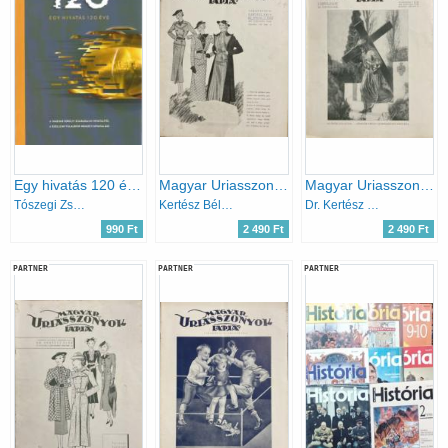
Egy hivatás 120 éve - A Magyar Királyi Szabadalmi Hivataltól a Szellemi Tulajdon Nemzeti Hivataláig
Magyar Uriasszonyok Lapja XIV. évfolyam 5. szám - 1937. Február 10.
Magyar Uriasszonyok Lapja XV. évfolyam 11. szám - 1938. Április 10.
Tószegi Zsuzsanna
Kertész Béla (szerk.)
Dr. Kertész Elek
990 Ft
2 490 Ft
2 490 Ft
PARTNER
PARTNER
PARTNER