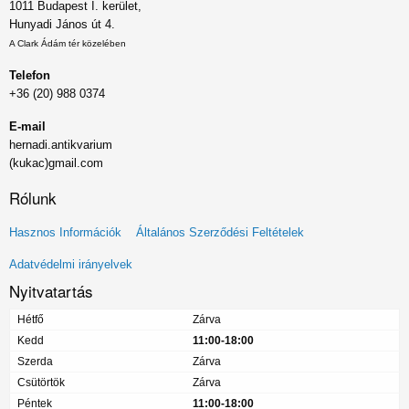
1011 Budapest I. kerület,
Hunyadi János út 4.
A Clark Ádám tér közelében
Telefon
+36 (20) 988 0374
E-mail
hernadi.antikvarium
(kukac)gmail.com
Rólunk
Lábléc
Hasznos Információk
Általános Szerződési Feltételek
menü
Adatvédelmi irányelvek
Nyitvatartás
Hétfő
Zárva
Kedd
11:00-18:00
Szerda
Zárva
Csütörtök
Zárva
Péntek
11:00-18:00