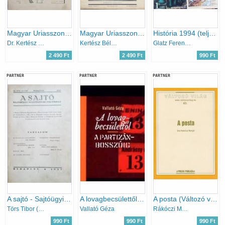
Magyar Uriasszonyok Lapja XV. évfolyam 8. szám - 1938. Március 10.
Magyar Uriasszonyok Lapja XV. évfolyam 30. szám - 1938. Október 20.
História 1994 (teljes évfolyam, lapszámonként)
Dr. Kertész Elek
Kertész Béla (szerk.)
Glatz Ferenc (szerk.)
2 490 Ft
2 490 Ft
990 Ft
PARTNER
PARTNER
PARTNER
A sajtó - Sajtóügyi tudományos folyóirat - XI. évf. 1-2. sz.
A lovagbecsülettől a partizánbosszúig
A posta (Változó világ 43.)
Törs Tibor (föszerk.)
Vallató Géza
Rákóczi Margit
990 Ft
990 Ft
990 Ft