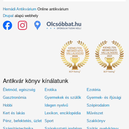
Hernádi Antikvárium
Online antikvárium
Drupal
alapú webhely
Antikvár könyv kínálatunk
Életmód, egészség
Erotika
Ezotéria
Gasztronómia
Gyermekek és szülők
Gyermek- és ifjúsági
Hobbi
Idegen nyelvű
Szépirodalom
Kert és lakás
Lexikon, enciklopédia
Művészet
Pénz, befektetés, üzlet
Sport
Szakkönyv
Számítástechnika
Szórakoztató irodalom
Szótár, nyelvkönyv