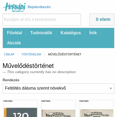
Felhasználói
Bejelentkezés
fiók
menüje
0 elem
Fő
Főoldal
Tudnivalók
Katalógus
Írók
navigáció
Akciók
Morzsa
CÍMLAP
TÖRTÉNELEM
CURRENT:
MŰVELŐDÉSTÖRTÉNET
Művelődéstörténet
This category currently has no description
Rendezés
PARTNER
PARTNER
PARTNER