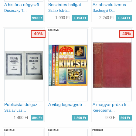
A história négyszögeiben
Beszédes hallgatás avagy három Hitel és ami utána következett
Az abszolutizmuskori levéltár (A Magyar Országos Levéltár kiadványai I. Levéltári leltárak 4.)
Dusóczky Tamás
Szász István Tas
Sashegyi Oszkár
1 990 Ft
2 240 Ft
990 Ft
1 194 Ft
1 344 Ft
PARTNER
40%
40%
Publicistai dolgozatok I-II.
A világ legnagyobb kincsei + A világ legnagyobb kurtizánjai + A világ legnagyobb perei (3 mű)
A magyar próza könyve három kötetben I. - Régi magyar próza
Szalay László
Kerecsényi Dezső (szerk.)
1 490 Ft
990 Ft
894 Ft
1 890 Ft
594 Ft
PARTNER
PARTNER
PARTNER