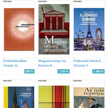
PARTNER
PARTNER
PARTNER
Emberközelben
Magyarország múzeumai - Múzeumlátogatók kézikönyve (Harmadik, átdolgozott kiadás)
A látnivaló temérdek (Magyarország szerepe a világkiállítások történetében)
Hargitai József
Balassa M. Iván és Zentai Tünde
Diószegi György- Gáti József
990 Ft
1 100 Ft
1 290 Ft
PARTNER
PARTNER
PARTNER