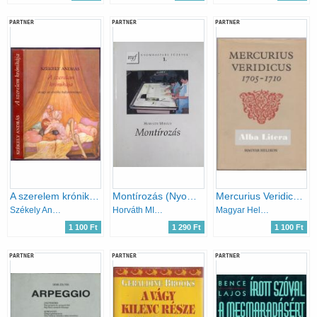
PARTNER
PARTNER
PARTNER
A szerelem krónikája - avagy az erotika kultúrtörténete
Montírozás (Nyomdaipari füzetek 1.)
Mercurius Veridicus 1705-1710
Székely András
Horváth MIhály
Magyar Helikon
1 100 Ft
1 290 Ft
1 100 Ft
PARTNER
PARTNER
PARTNER