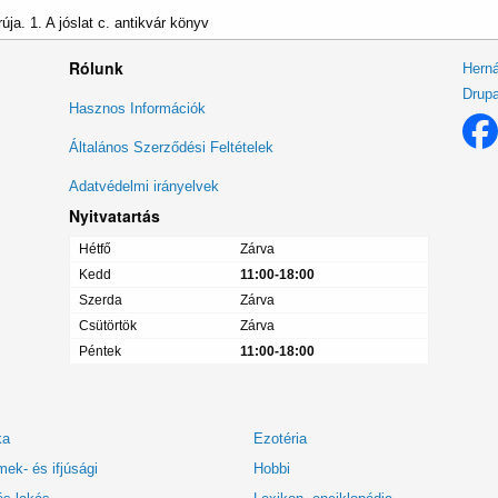
ja. 1. A jóslat c. antikvár könyv
Rólunk
Herná
Drupa
Lábléc
Hasznos Információk
menü
Általános Szerződési Feltételek
Adatvédelmi irányelvek
Nyitvatartás
Hétfő
Zárva
Kedd
11:00-18:00
Szerda
Zárva
Csütörtök
Zárva
Péntek
11:00-18:00
ka
Ezotéria
ek- és ifjúsági
Hobbi