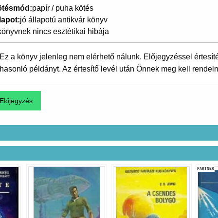
ötésmód
papír / puha kötés
lapot
jó állapotú antikvár könyv
könyvnek nincs esztétikai hibája
Ez a könyv jelenleg nem elérhető nálunk. Előjegyzéssel értesít
hasonló példányt. Az értesítő levél után Önnek meg kell rendeln
PARTNER