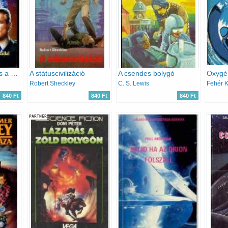
Második találkozás a halállal (Stargate)
A státuscivilizáció
A csendes bolygó
Oxygé
Robert Sheckley
C. S. Lewis
Fehér K
840 Ft
840 Ft
840 Ft
PARTNER