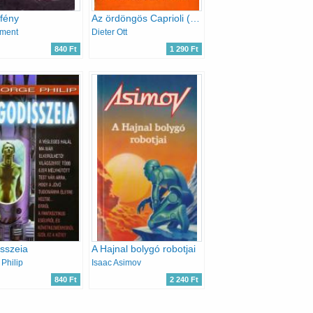
gfény
Az ördöngös Caprioli (Delfin könyvek)
ement
Dieter Ott
840 Ft
1 290 Ft
sszeia
A Hajnal bolygó robotjai
Philip
Isaac Asimov
840 Ft
2 240 Ft