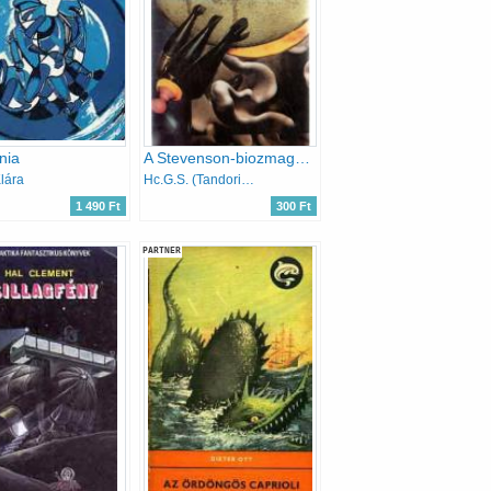
nia
A Stevenson-biozmagória
lára
Hc.G.S. (Tandori D.) Solenard
1 490 Ft
300 Ft
PARTNER