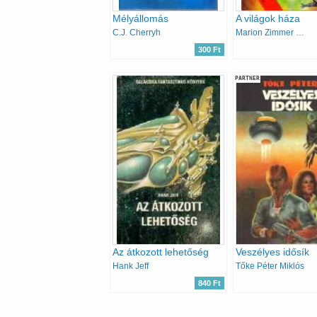
Mélyállomás
A világok háza
C.J. Cherryh
Marion Zimmer Bradley
300 Ft
PARTNER
Az átkozott lehetőség
Veszélyes idősík
Hank Jeff
Tőke Péter Miklós
840 Ft