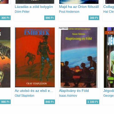
Lázadás a zöld bolygón
Majd ha az Orion fölszáll
Csilla
Dóm Péter
Poul Anderson
Hal Cl
300 Ft
990 Ft
300 Ft
PARTNER
Az utolsó és az első emberek
Alapítvány és Föld
Jégodi
Olaf Stapleton
Isaac Asimov
George 
990 Ft
840 Ft
1 100 Ft