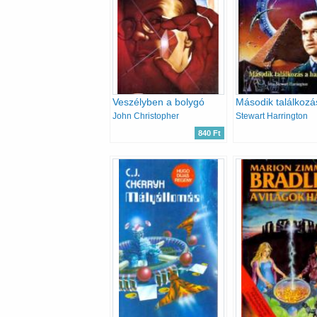
Veszélyben a bolygó
John Christopher
Stewart Harrington
840 Ft