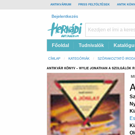
TOP
ANTIKVÁRIUM
FRISS FELTÖLTÉSEK
ANTIK KÖN
BAR
Felhasználói
Bejelentkezés
fiók
menüje
Hernádi
Fő
Főoldal
Tudnivalók
Katalógu
Antikvárium
navigáció
Online
Morzsa
CÍMLAP
KATEGÓRIÁK
SZÓRAKOZTATÓ IROD
antikvárium
ANTIKVÁR KÖNYV – WYLIE JONATHAN A SZOLGÁLÓK R
MI
A
Sz
Ny
Ki
Es
Ki
Ol