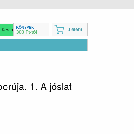
KÖNYVEK
0 elem
300 Ft-tól
rúja. 1. A jóslat