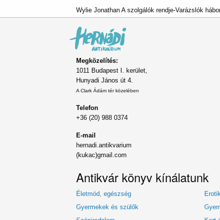
Wylie Jonathan A szolgálók rendje-Varázslók háború
Megközelítés:
1011 Budapest I. kerület,
Hunyadi János út 4.
A Clark Ádám tér közelében
Telefon
+36 (20) 988 0374
E-mail
hernadi.antikvarium
(kukac)gmail.com
Antikvár könyv kínálatunk
Életmód, egészség
Eroti
Gyermekek és szülők
Gyerm