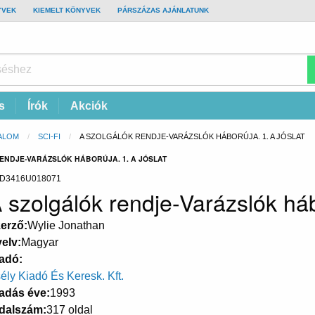
YVEK
KIEMELT KÖNYVEK
PÁRSZÁZAS AJÁNLATUNK
s
Írók
Akciók
ALOM
SCI-FI
CURRENT:
A SZOLGÁLÓK RENDJE-VARÁZSLÓK HÁBORÚJA. 1. A JÓSLAT
ENDJE-VARÁZSLÓK HÁBORÚJA. 1. A JÓSLAT
D3416U018071
 szolgálók rendje-Varázslók hábo
erző
Wylie Jonathan
elv
Magyar
adó
ély Kiadó És Keresk. Kft.
adás éve
1993
dalszám
317 oldal