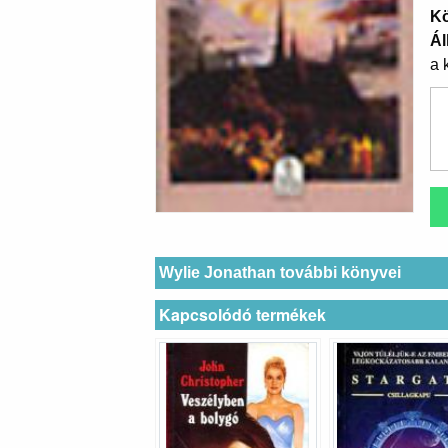
K
Ál
a 
Wylie Jonathan további könyvei
Kapcsolódó termékek