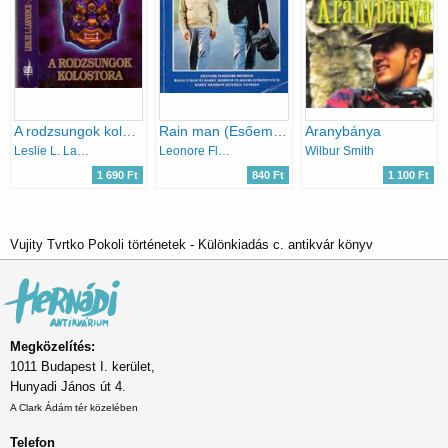
A rodzsungok kolostora
Rain man (Esőember)
Aranybánya
Leslie L. Lawrence
Leonore Fleischer
Wilbur Smith
1 690 Ft
840 Ft
1 100 Ft
Vujity Tvrtko Pokoli történetek - Különkiadás c. antikvár könyv
Megközelítés:
1011 Budapest I. kerület,
Hunyadi János út 4.
A Clark Ádám tér közelében
Telefon