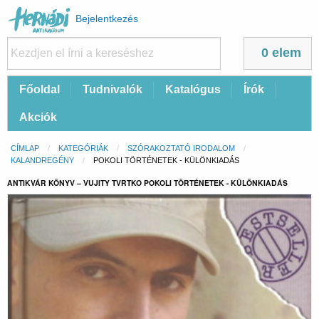
Felhasználói
Bejelentkezés
fiók
menüje
0 elem
Fő
Főoldal
Tudnivalók
Katalógus
Írók
navigáció
Akciók
Morzsa
CÍMLAP
KATEGÓRIÁK
SZÓRAKOZTATÓ IRODALOM
KALANDREGÉNY
CURRENT:
POKOLI TÖRTÉNETEK - KÜLÖNKIADÁS
ANTIKVÁR KÖNYV – VUJITY TVRTKO POKOLI TÖRTÉNETEK - KÜLÖNKIADÁS