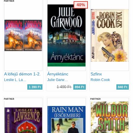
PARTNER
40%
A lófejű démon 1-2.
Árnyéktánc
Szfinx
Leslie L. Lawrence
Julie Garwood
Robin Cook
1 490 Ft
1 390 Ft
894 Ft
840 Ft
PARTNER
PARTNER