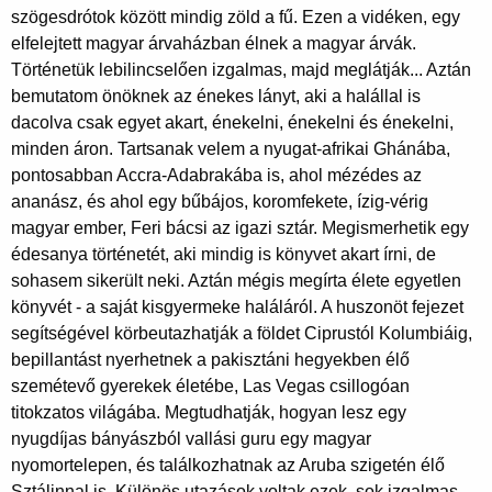
szögesdrótok között mindig zöld a fű. Ezen a vidéken, egy
elfelejtett magyar árvaházban élnek a magyar árvák.
Történetük lebilincselően izgalmas, majd meglátják... Aztán
bemutatom önöknek az énekes lányt, aki a halállal is
dacolva csak egyet akart, énekelni, énekelni és énekelni,
minden áron. Tartsanak velem a nyugat-afrikai Ghánába,
pontosabban Accra-Adabrakába is, ahol mézédes az
ananász, és ahol egy bűbájos, koromfekete, ízig-vérig
magyar ember, Feri bácsi az igazi sztár. Megismerhetik egy
édesanya történetét, aki mindig is könyvet akart írni, de
sohasem sikerült neki. Aztán mégis megírta élete egyetlen
könyvét - a saját kisgyermeke haláláról. A huszonöt fejezet
segítségével körbeutazhatják a földet Ciprustól Kolumbiáig,
bepillantást nyerhetnek a pakisztáni hegyekben élő
szemétevő gyerekek életébe, Las Vegas csillogóan
titokzatos világába. Megtudhatják, hogyan lesz egy
nyugdíjas bányászból vallási guru egy magyar
nyomortelepen, és találkozhatnak az Aruba szigetén élő
Sztálinnal is. Különös utazások voltak ezek, sok izgalmas,