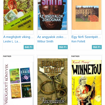
A megfojtott viking mocsara
Az angyalok zokognak
Egy férfi Szentpétervárról
Leslie L. Lawrence
Wilbur Smith
Ken Follett
840 Ft
950 Ft
950 Ft
PARTNER
PARTNER