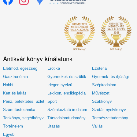
Antikvár könyv kínálatunk
Életmód, egészség
Erotika
Ezotéria
Gasztronómia
Gyermekek és szülők
Gyermek- és ifjúsági
Hobbi
Idegen nyelvű
Szépirodalom
Kert és lakás
Lexikon, enciklopédia
Művészet
Pénz, befektetés, üzlet
Sport
Szakkönyv
Számítástechnika
Szórakoztató irodalom
Szótár, nyelvkönyv
Tankönyv, segédkönyv
Társadalomtudomány
Természettudomány
Történelem
Utazás
Vallás
Egyéb