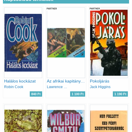
PARTNER
PARTNER
Halálos kockázat
Az afrikai kapitány + Az afrikai kapitány visszatér
Pokoljárás
Robin Cook
Lawrence Sanders
Jack Higgins
840 Ft
1 100 Ft
1 190 Ft