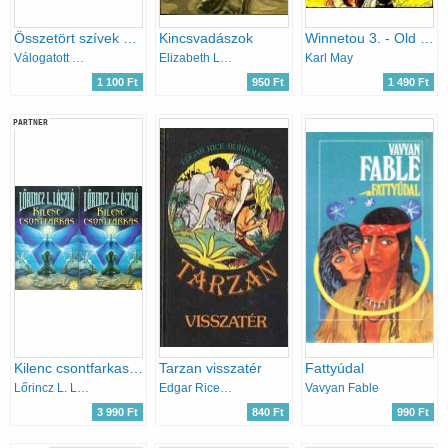
Összetört szívek szállodája - A kétperces szabály - A dupla sas - A zongorista
Kincsvadászok
Winnetou 3. - Old Firehand
Válogatott könyvek
Elizabeth Lowell
Karl May
1 100 Ft
950 Ft
1 490 Ft
PARTNER
Kilenc csontfarkas 1-2.
Tarzan visszatér
Fattyúdal
Lőrincz L. László
Edgar Rice Burroughs
Vavyan Fable
3 990 Ft
840 Ft
990 Ft