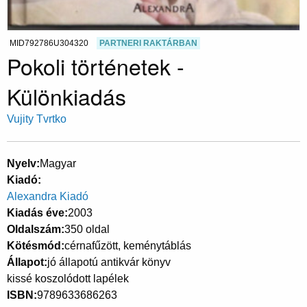
MID792786U304320
PARTNERI RAKTÁRBAN
Pokoli történetek -
Különkiadás
Vujity Tvrtko
Nyelv
Magyar
Kiadó
Alexandra Kiadó
Kiadás éve
2003
Oldalszám
350 oldal
Kötésmód
cérnafűzött, keménytáblás
Állapot
jó állapotú antikvár könyv
kissé koszolódott lapélek
ISBN
9789633686263