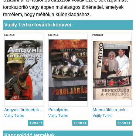
torokszorító vagy éppen mulatságos történettel, amelyek
remélem, hogy méltók a különkiadáshoz.
Vujity Tvrtko további könyvei
PARTNER
PARTNER
PARTNER
Angyali történetek a pokolból
Pokoljárás
Menekülés a pokolból
Vujity Tvrtko
Vujity Tvrtko
Vujity Tvrtko
1 290 Ft
1 690 Ft
1 990 Ft
Kapcsolódó termékek