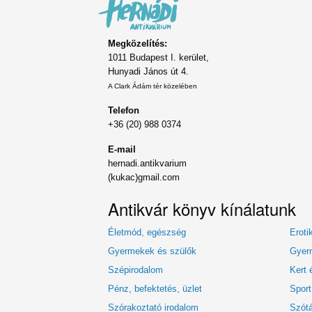
Megközelítés:
1011 Budapest I. kerület,
Hunyadi János út 4.
A Clark Ádám tér közelében
Telefon
+36 (20) 988 0374
E-mail
hernadi.antikvarium
(kukac)gmail.com
Antikvár könyv kínálatunk
Életmód, egészség
Eroti
Gyermekek és szülők
Gyerm
Szépirodalom
Kert 
Pénz, befektetés, üzlet
Sport
Szórakoztató irodalom
Szótá