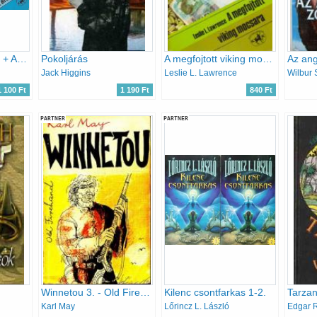
Az afrikai kapitány + Az afrikai kapitány visszatér
Pokoljárás
A megfojtott viking mocsara
Az an
Jack Higgins
Leslie L. Lawrence
Wilbur 
1 100 Ft
1 190 Ft
840 Ft
PARTNER
PARTNER
Winnetou 3. - Old Firehand
Kilenc csontfarkas 1-2.
Tarzan
Karl May
Lőrincz L. László