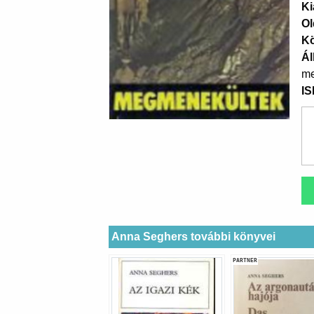
Ki
Ol
K
Ál
me
I
Anna Seghers további könyvei
PARTNER