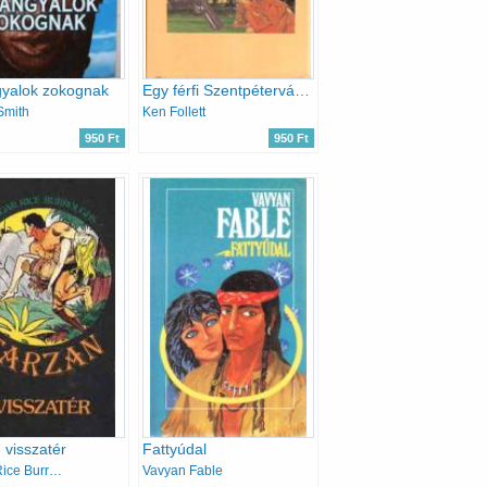
gyalok zokognak
Egy férfi Szentpétervárról
Smith
Ken Follett
950 Ft
950 Ft
 visszatér
Fattyúdal
Edgar Rice Burroughs
Vavyan Fable