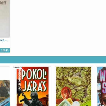
Az argonauták hajója - Das Argonautenschiff
1 100 Ft
PARTNER