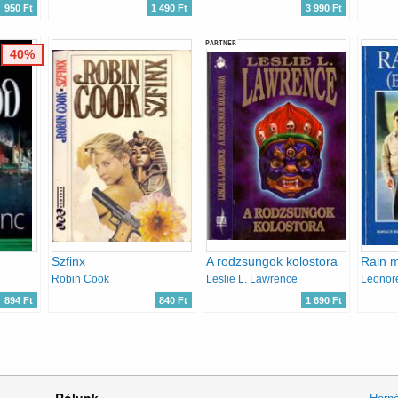
950 Ft
1 490 Ft
3 990 Ft
PARTNER
40%
Szfinx
A rodzsungok kolostora
Rain 
Robin Cook
Leslie L. Lawrence
Leonore
894 Ft
840 Ft
1 690 Ft
Rólunk