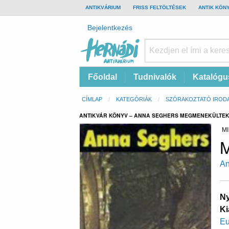
TOP
ANTIKVÁRIUM
FRISS FELTÖLTÉSEK
ANTIK KÖN
BAR
Felhasználói
Bejelentkezés
fiók
menüje
Hernádi
Fő
Főoldal
Tudnivalók
Katalógu
Antikvárium
navigáció
Online
Morzsa
CÍMLAP
KATEGÓRIÁK
SZÓRAKOZTATÓ IROD
antikvárium
ANTIKVÁR KÖNYV – ANNA SEGHERS MEGMENEKÜLTE
MI
M
An
Ny
Ki
Eu