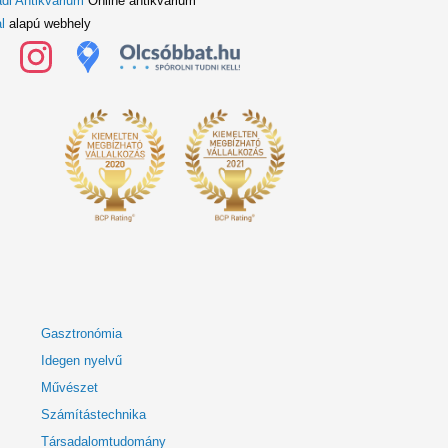
di Antikvárium
Online antikvárium
l
alapú webhely
Gasztronómia
Idegen nyelvű
Művészet
Számítástechnika
Társadalomtudomány