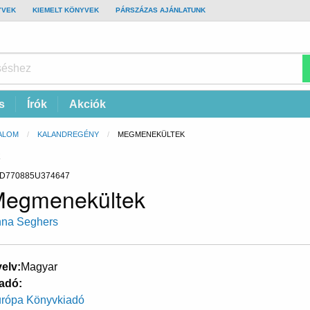
YVEK
KIEMELT KÖNYVEK
PÁRSZÁZAS AJÁNLATUNK
s
Írók
Akciók
ALOM
KALANDREGÉNY
CURRENT:
MEGMENEKÜLTEK
K
D770885U374647
egmenekültek
na Seghers
elv
Magyar
adó
rópa Könyvkiadó