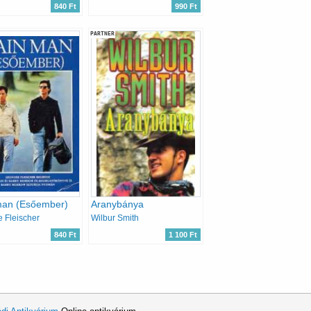
840 Ft
990 Ft
PARTNER
man (Esőember)
Aranybánya
 Fleischer
Wilbur Smith
840 Ft
1 100 Ft