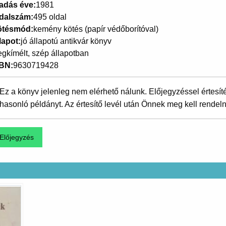
adás éve
1981
dalszám
495 oldal
ötésmód
kemény kötés (papír védőborítóval)
lapot
jó állapotú antikvár könyv
gkímélt, szép állapotban
SBN
9630719428
Ez a könyv jelenleg nem elérhető nálunk. Előjegyzéssel értesít
hasonló példányt. Az értesítő levél után Önnek meg kell rendeln