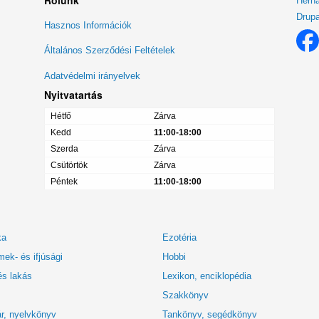
Herná
Drupa
Lábléc
Hasznos Információk
menü
Általános Szerződési Feltételek
Adatvédelmi irányelvek
Nyitvatartás
Hétfő
Zárva
Kedd
11:00-18:00
Szerda
Zárva
Csütörtök
Zárva
Péntek
11:00-18:00
ka
Ezotéria
ek- és ifjúsági
Hobbi
és lakás
Lexikon, enciklopédia
Szakkönyv
r, nyelvkönyv
Tankönyv, segédkönyv