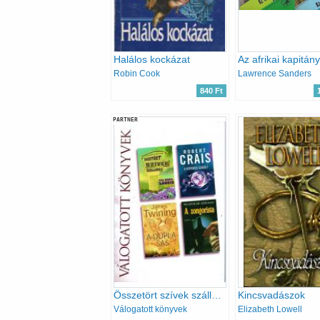
Halálos kockázat
Robin Cook
Lawrence Sanders
840 Ft
PARTNER
Összetört szívek szállodája - A kétperces szabály - A dupla sas - A zongorista
Kincsvadászok
Válogatott könyvek
Elizabeth Lowell