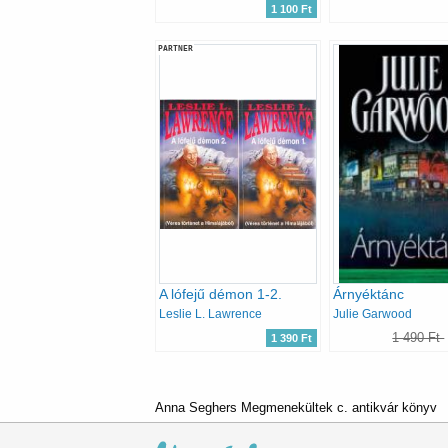
1 100 Ft
PARTNER
A lófejű démon 1-2.
Árnyéktánc
Leslie L. Lawrence
Julie Garwood
1 490 Ft
1 390 Ft
Anna Seghers Megmenekültek c. antikvár könyv