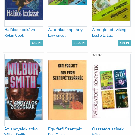
Halálos kockázat
Az afrikai kapitány + Az afrikai kapitány visszatér
A megfojtott viking mocsara
Robin Cook
Lawrence Sanders
Leslie L. Lawrence
840 Ft
1 100 Ft
840 Ft
PARTNER
Az angyalok zokognak
Egy férfi Szentpétervárról
Összetört szívek szállodája - A kétperces szabály - A dupla sas - A zongorista
Wilbur Smith
Ken Follett
Válogatott könyvek