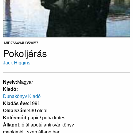
MID766494U359057
Pokoljárás
Jack Higgins
Nyelv
Magyar
Kiadó
Dunakönyv Kiadó
Kiadás éve
1991
Oldalszám
430 oldal
Kötésmód
papír / puha kötés
Állapot
jó állapotú antikvár könyv
megkímélt, szép állapotban