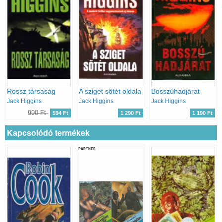
Rossz társaság
A sziget sötét oldala
Bosszúhadjárat
Jack Higgins
Jack Higgins
Jack Higgins
990 Ft
594 Ft
1 290 Ft
1 190 Ft
Kapcsolódó termékek
PARTNER