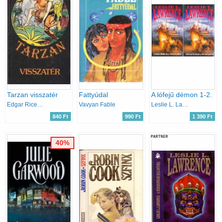
Tarzan visszatér
Fattyúdal
A lófejű démon 1-2.
Edgar Rice Burroughs
Vavyan Fable
Leslie L. Lawrence
840 Ft
990 Ft
1 390 Ft
PARTNER
40%