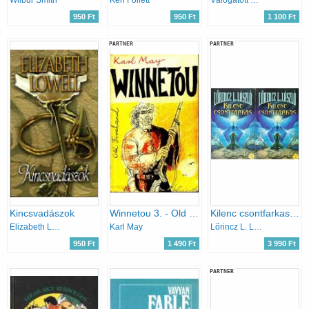
950 Ft
950 Ft
1 100 Ft
PARTNER
PARTNER
Kincsvadászok
Winnetou 3. - Old Firehand
Kilenc csontfarkas 1-2.
Elizabeth Lowell
Karl May
Lőrincz L. László
950 Ft
1 490 Ft
3 990 Ft
PARTNER