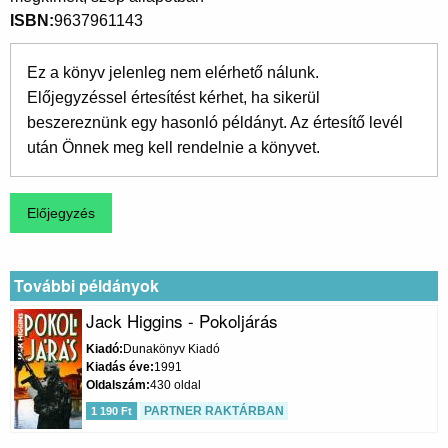
ISBN
9637961143
Ez a könyv jelenleg nem elérhető nálunk.
Előjegyzéssel értesítést kérhet, ha sikerül
beszereznünk egy hasonló példányt. Az értesítő levél
után Önnek meg kell rendelnie a könyvet.
További példányok
Jack Higgins - Pokoljárás
Kiadó
Dunakönyv Kiadó
Kiadás éve
1991
Oldalszám
430 oldal
PARTNER RAKTÁRBAN
1 190 Ft