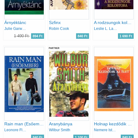
Árnyéktánc
Szfinx
A rodzsungok kolostora
Julie Garwood
Robin Cook
Leslie L. Lawrence
1 490 Ft
894 Ft
840 Ft
1 690 Ft
PARTNER
Rain man (Esőember)
Aranybánya
Holnap kezdődik az élet
Leonore Fleischer
Wilbur Smith
Nemere István
840 Ft
1 100 Ft
840 Ft