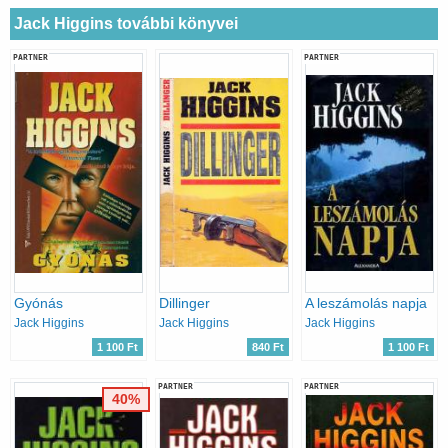
Jack Higgins további könyvei
PARTNER
PARTNER
Gyónás
Dillinger
A leszámolás napja
Jack Higgins
Jack Higgins
Jack Higgins
1 100 Ft
840 Ft
1 100 Ft
PARTNER
PARTNER
40%