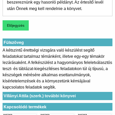
beszereznünk egy hasonló példányt. Az értesítő levél
után Önnek meg kell rendelnie a könyvet.
Fülszöveg
A kétszintű érettségi vizsgára való készülést segítő
feladatokat tartalmaz témánként, illetve egy-egy témakör
lezárásaként. A felkészülést a hagyományos feleletválasztós
teszt- és táblázat-kiegészítéses feladatokon túl új típusú, a
készségek mérésére alkalmas esettanulmányok,
kísérletelemzések és a környezetünk kémiájával
kapcsolatos feladatok segítik.
Villányi Attila (szerk.) további könyvei
Kapcsolódó termékek
PARTNER
PARTNER
PARTNER