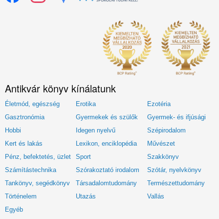
Antikvár könyv kínálatunk
Életmód, egészség
Erotika
Ezotéria
Gasztronómia
Gyermekek és szülők
Gyermek- és ifjúsági
Hobbi
Idegen nyelvű
Szépirodalom
Kert és lakás
Lexikon, enciklopédia
Művészet
Pénz, befektetés, üzlet
Sport
Szakkönyv
Számítástechnika
Szórakoztató irodalom
Szótár, nyelvkönyv
Tankönyv, segédkönyv
Társadalomtudomány
Természettudomány
Történelem
Utazás
Vallás
Egyéb