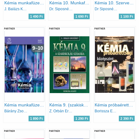
Kémia munkafüzet III. - Fémek és Vegyületeik
Kémia 10. Munkafüzet - Szervetlen és szerves kémia
Kémia 10. Szerves kémiai ismeretek. MS-2820T Munkafüzet
J. Balázs Katalin
Dr. Siposné Dr. Kedves Éva-Horváth Balázs-Péntek Lászlóné
Dr Siposné-Horváth B.-Péntek Lászlóné
1 490 Ft
1 690 Ft
1 100 Ft
PARTNER
PARTNER
PARTNER
Kémia munkafüzet 9-10. II. kötet
Kémia 9. (szakiskola) - KO 0135
Kémia próbaérettségi - középszint
Bárány Zsolt - Hotziné Pócsi Anikó - Marchis Valér
Z. Orbán Erzsébet
Borissza Endre; Endrész Gyöngyi; Villányi Attila
1 890 Ft
1 290 Ft
2 390 Ft
PARTNER
PARTNER
PARTNER