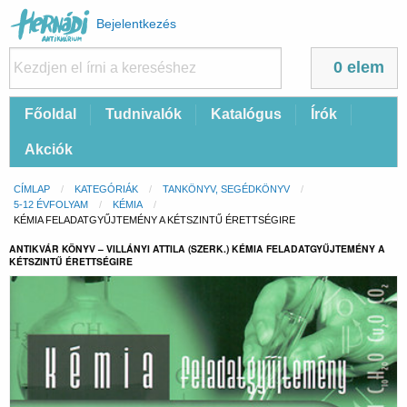
Felhasználói
Bejelentkezés
fiók
menüje
0 elem
Fő
Főoldal
Tudnivalók
Katalógus
Írók
navigáció
Akciók
Morzsa
CÍMLAP
KATEGÓRIÁK
TANKÖNYV, SEGÉDKÖNYV
5-12 ÉVFOLYAM
KÉMIA
CURRENT:
KÉMIA FELADATGYŰJTEMÉNY A KÉTSZINTŰ ÉRETTSÉGIRE
ANTIKVÁR KÖNYV – VILLÁNYI ATTILA (SZERK.) KÉMIA FELADATGYŰJTEMÉNY A
KÉTSZINTŰ ÉRETTSÉGIRE