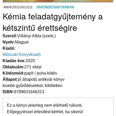
MID815511U513111
PARTNERI RAKTÁRBAN
Kémia feladatgyűjtemény a
kétszintű érettségire
Szerző
Villányi Attila (szerk.)
Nyelv
Magyar
Kiadó
Műszaki Könyvkiadó
Kiadás éve
2020
Oldalszám
271 oldal
Kötésmód
papír / puha kötés
Állapot
jó állapotú antikvár könyv
kisebb gyűrődésekkel; kitöltetlen
ISBN
9789631646313
Ez a könyv jelenleg nem elérhető nálunk.
Előjegyzéssel értesítést kérhet, ha sikerül