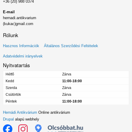
+36 (20) 988 0374
E-mail
hernadi.antikvarium
(kukac)gmail.com
Rólunk
Lábléc
Hasznos Információk
Általános Szerződési Feltételek
menü
Adatvédelmi irányelvek
Nyitvatartás
Hétfő
Zárva
Kedd
11:00-18:00
Szerda
Zárva
Csütörtök
Zárva
Péntek
11:00-18:00
Hernádi Antikvárium
Online antikvárium
Drupal
alapú webhely