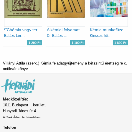
\"Chémia vagy természettitka\" - Egy nyár kalandos története
A kémiai folyamatok energetikai alapjai
Kémia munkafüzet 7-8. I. kötet
Balázs Lórántné dr.
Dr. Balázs Lóránt
Kincses Ildikó szerk.
1 290 Ft
1 100 Ft
1 890 Ft
Villányi Attila (szerk.) Kémia feladatgyűjtemény a kétszintű érettségire c.
antikvár könyv
Megközelítés:
1011 Budapest I. kerület,
Hunyadi János út 4.
A Clark Ádám tér közelében
Telefon