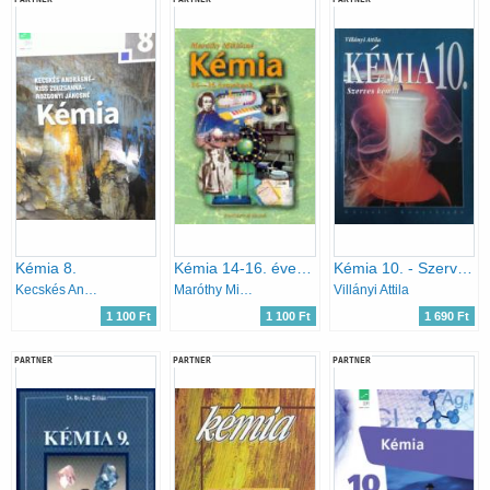
Kémia 8.
Kémia 14-16. éveseknek
Kémia 10. - Szerves kémia
Kecskés Andrásné, Rozgonyi Jánosné, Kiss Zsuzsanna
Maróthy Miklósné
Villányi Attila
1 100 Ft
1 100 Ft
1 690 Ft
PARTNER
PARTNER
PARTNER