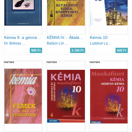
Kémia 9. a gimnáziumok számára
KÉMIA IV. - Általános és környezeti kémia
Kémia 10
Dr. Boksay Zoltán
Balázs Lórántné; Kiss Zsuzsa
Ludányi Lajos, Szabó Krisztián, Tóth Zoltán, Ludányi Ágota
990 Ft
2 190 Ft
940 Ft
PARTNER
PARTNER
PARTNER