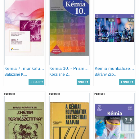
Kémia 7. munkafüzet - Bevezetés a kémiába
Kémia 10. - Prizma-könyvek
Kémia munkafüzet 9-10 I-II.
Balázsné Kerek M.; Elekné Becz B.; Villányi A.
Kocsisné Zalán Judit; Kónya Józsefné
Bárány Zsolt - Hotziné Pócsi Anikó - Marchis Valér Várallyainé - Balázs Judit
1 100 Ft
990 Ft
1 990 Ft
PARTNER
PARTNER
PARTNER