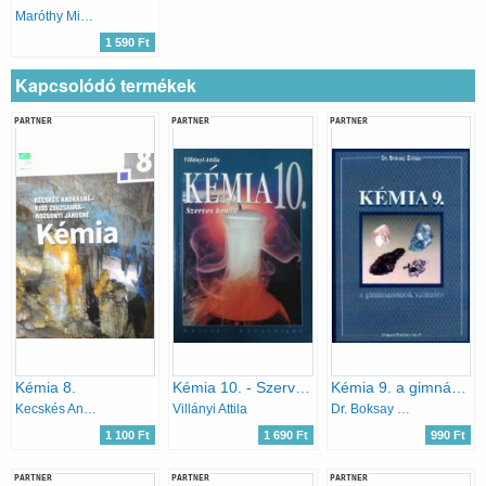
Maróthy Miklósné
1 590 Ft
Kapcsolódó termékek
PARTNER
PARTNER
PARTNER
Kémia 8.
Kémia 10. - Szerves kémia
Kémia 9. a gimnáziumok számára
Kecskés Andrásné, Rozgonyi Jánosné, Kiss Zsuzsanna
Villányi Attila
Dr. Boksay Zoltán
1 100 Ft
1 690 Ft
990 Ft
PARTNER
PARTNER
PARTNER