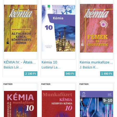
KÉMIA IV. - Általános és környezeti kémia
Kémia 10
Kémia munkafüzet III. - Fémek és Vegyületeik
Balázs Lórántné; Kiss Zsuzsa
Ludányi Lajos, Szabó Krisztián, Tóth Zoltán, Ludányi Ágota
J. Balázs Katalin
2 190 Ft
940 Ft
1 490 Ft
PARTNER
PARTNER
PARTNER