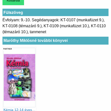
Fülszöveg
Évfolyam: 9.-10. Segédanyagok: KT-0107 (munkafüzet 9.),
KT-0108 (témazáró 9.), KT-0109 (munkafüzet 10.), KT-0110
(témazáró 10.), tanmenet
Maróthy Miklósné további könyvei
PARTNER
Kémia 12-14 éveseknek