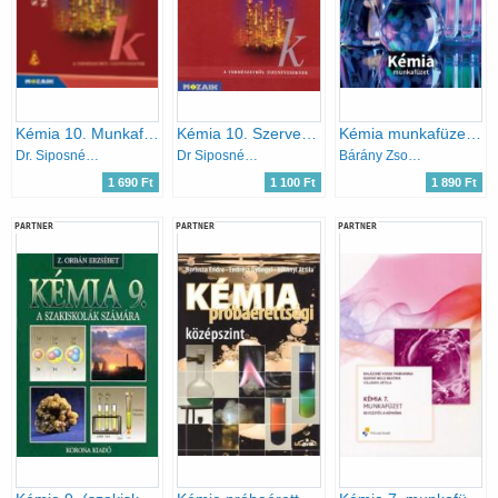
Kémia 10. Munkafüzet - Szervetlen és szerves kémia
Kémia 10. Szerves kémiai ismeretek. MS-2820T Munkafüzet
Kémia munkafüzet 9-10. II. kötet
Dr. Siposné Dr. Kedves Éva-Horváth Balázs-Péntek Lászlóné
Dr Siposné-Horváth B.-Péntek Lászlóné
Bárány Zsolt - Hotziné Pócsi Anikó - Marchis Valér
1 690 Ft
1 100 Ft
1 890 Ft
PARTNER
PARTNER
PARTNER