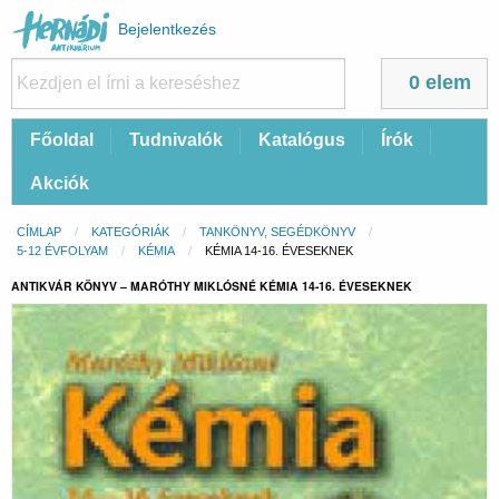
Felhasználói
Bejelentkezés
fiók
menüje
0 elem
Fő
Főoldal
Tudnivalók
Katalógus
Írók
navigáció
Akciók
Morzsa
CÍMLAP
KATEGÓRIÁK
TANKÖNYV, SEGÉDKÖNYV
5-12 ÉVFOLYAM
KÉMIA
CURRENT:
KÉMIA 14-16. ÉVESEKNEK
ANTIKVÁR KÖNYV – MARÓTHY MIKLÓSNÉ KÉMIA 14-16. ÉVESEKNEK