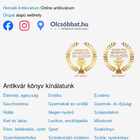
Hernádi Antikvárium
Online antikvárium
Drupal
alapú webhely
Antikvár könyv kínálatunk
Életmód, egészség
Erotika
Ezotéria
Gasztronómia
Gyermekek és szülők
Gyermek- és ifjúsági
Hobbi
Idegen nyelvű
Szépirodalom
Kert és lakás
Lexikon, enciklopédia
Művészet
Pénz, befektetés, üzlet
Sport
Szakkönyv
Számítástechnika
Szórakoztató irodalom
Szótár, nyelvkönyv