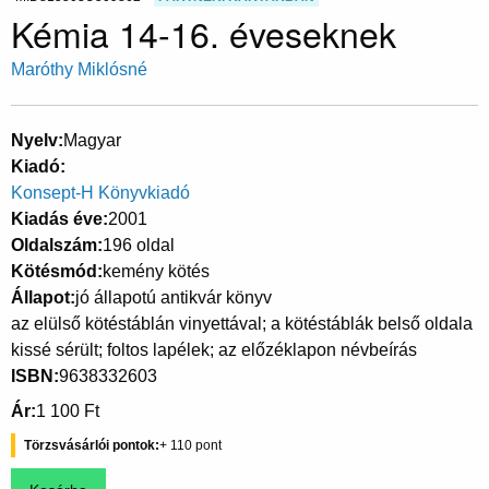
Kémia 14-16. éveseknek
Maróthy Miklósné
Nyelv
Magyar
Kiadó
Konsept-H Könyvkiadó
Kiadás éve
2001
Oldalszám
196 oldal
Kötésmód
kemény kötés
Állapot
jó állapotú antikvár könyv
az elülső kötéstáblán vinyettával; a kötéstáblák belső oldala
kissé sérült; foltos lapélek; az előzéklapon névbeírás
ISBN
9638332603
Ár
1 100 Ft
Törzsvásárlói pontok
110