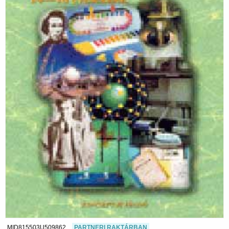
MID815503U509862
PARTNERI RAKTÁRBAN