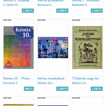
Kémia 9. (szakiskola) - KO 0135
Kémia próbaérettségi - középszint
Kémia 7. munkafüzet - Bevezetés a kémiába
Z. Orbán Erzsébet
Borissza Endre; Endrész Gyöngyi; Villányi Attila
Balázsné Kerek M.; Elekné Becz B.; Villányi A.
1 290 Ft
2 390 Ft
1 100 Ft
PARTNER
PARTNER
PARTNER
Kémia 10. - Prizma-könyvek
Kémia munkafüzet 9-10 I-II.
\"Chémia vagy természettitka\" - Egy nyár kalandos története
Kocsisné Zalán Judit; Kónya Józsefné
Bárány Zsolt - Hotziné Pócsi Anikó - Marchis Valér Várallyainé - Balázs Judit
Balázs Lórántné dr.
990 Ft
1 990 Ft
1 290 Ft
PARTNER
PARTNER
PARTNER