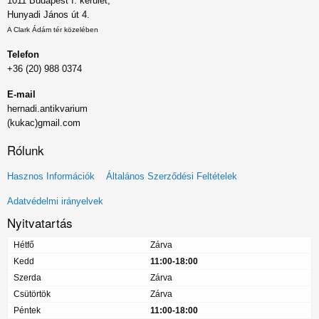
1011 Budapest I. kerület,
Hunyadi János út 4.
A Clark Ádám tér közelében
Telefon
+36 (20) 988 0374
E-mail
hernadi.antikvarium
(kukac)gmail.com
Rólunk
Lábléc
Hasznos Információk
Általános Szerződési Feltételek
menü
Adatvédelmi irányelvek
Nyitvatartás
Hétfő
Zárva
Kedd
11:00-18:00
Szerda
Zárva
Csütörtök
Zárva
Péntek
11:00-18:00