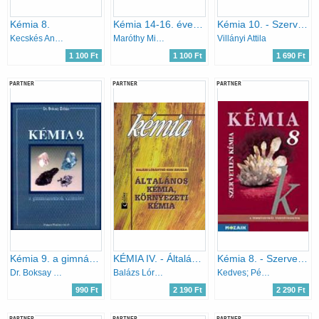
Kémia 8.
Kémia 14-16. éveseknek
Kémia 10. - Szerves kémia
Kecskés Andrásné, Rozgonyi Jánosné, Kiss Zsuzsanna
Maróthy Miklósné
Villányi Attila
1 100 Ft
1 100 Ft
1 690 Ft
PARTNER
PARTNER
PARTNER
Kémia 9. a gimnáziumok számára
KÉMIA IV. - Általános és környezeti kémia
Kémia 8. - Szervetlen kémia tankönyv
Dr. Boksay Zoltán
Balázs Lórántné; Kiss Zsuzsa
Kedves; Péntek; Horváth
990 Ft
2 190 Ft
2 290 Ft
PARTNER
PARTNER
PARTNER