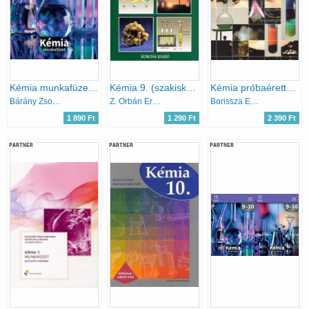
Kémia munkafüzet 9-10. II. kötet
Kémia 9. (szakiskola) - KO 0135
Kémia próbaérettségi - középszint
Bárány Zsolt - Hotziné Pócsi Anikó - Marchis Valér
Z. Orbán Erzsébet
Borissza Endre; Endrész Gyöngyi; Villányi Attila
1 890 Ft
1 290 Ft
2 390 Ft
PARTNER
PARTNER
PARTNER