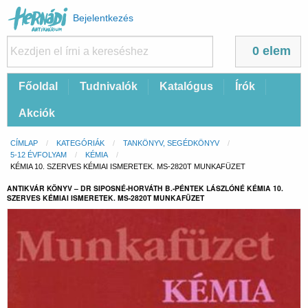
Felhasználói
Bejelentkezés
fiók
menüje
0 elem
Fő
Főoldal
Tudnivalók
Katalógus
Írók
navigáció
Akciók
Morzsa
CÍMLAP
KATEGÓRIÁK
TANKÖNYV, SEGÉDKÖNYV
5-12 ÉVFOLYAM
KÉMIA
CURRENT:
KÉMIA 10. SZERVES KÉMIAI ISMERETEK. MS-2820T MUNKAFÜZET
ANTIKVÁR KÖNYV – DR SIPOSNÉ-HORVÁTH B.-PÉNTEK LÁSZLÓNÉ KÉMIA 10.
SZERVES KÉMIAI ISMERETEK. MS-2820T MUNKAFÜZET