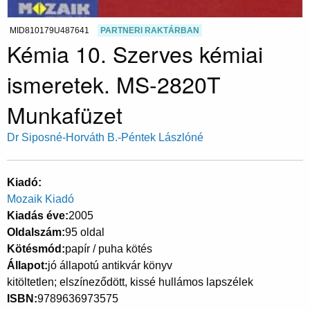
MID810179U487641
PARTNERI RAKTÁRBAN
Kémia 10. Szerves kémiai
ismeretek. MS-2820T
Munkafüzet
Dr Siposné-Horváth B.-Péntek Lászlóné
Kiadó
Mozaik Kiadó
Kiadás éve
2005
Oldalszám
95 oldal
Kötésmód
papír / puha kötés
Állapot
jó állapotú antikvár könyv
kitöltetlen; elszíneződött, kissé hullámos lapszélek
ISBN
9789636973575