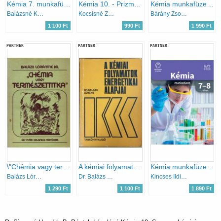
Kémia 7. munkafüzet - Bevezetés a kémiába
Kémia 10. - Prizma-könyvek
Kémia munkafüzet 9-10 I-II.
Balázsné Kerek M.; Elekné Becz B.; Villányi A.
Kocsisné Zalán Judit; Kónya Józsefné
Bárány Zsolt - Hotziné Pócsi Anikó - Marchis Valér Várallyainé - Balázs Judit
1 100 Ft
990 Ft
1 990 Ft
PARTNER
PARTNER
PARTNER
\"Chémia vagy természettitka\" - Egy nyár kalandos története
A kémiai folyamatok energetikai alapjai
Kémia munkafüzet 7-8. I. kötet
Balázs Lórántné dr.
Dr. Balázs Lóránt
Kincses Ildikó szerk.
1 290 Ft
1 100 Ft
1 890 Ft