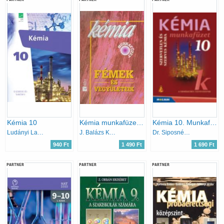
Kémia 10
Kémia munkafüzet III. - Fémek és Vegyületeik
Kémia 10. Munkafüzet - Szervetlen és szerves kémia
Ludányi Lajos, Szabó Krisztián, Tóth Zoltán, Ludányi Ágota
J. Balázs Katalin
Dr. Siposné Dr. Kedves Éva-Horváth Balázs-Péntek Lászlóné
940 Ft
1 490 Ft
1 690 Ft
PARTNER
PARTNER
PARTNER