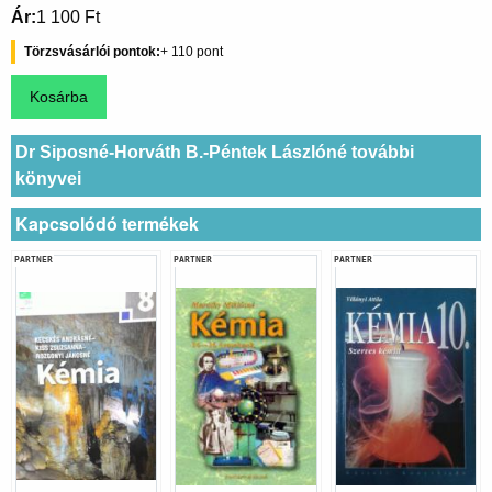
Ár
1 100 Ft
Törzsvásárlói pontok
110
Dr Siposné-Horváth B.-Péntek Lászlóné további
könyvei
Kapcsolódó termékek
PARTNER
PARTNER
PARTNER