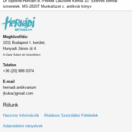
Dr Siposné-Horváth B.-Péntek Lászlóné Kémia 10. Szerves kémiai
ismeretek. MS-2820T Munkafüzet c. antikvár könyv
Megközelítés:
1011 Budapest I. kerület,
Hunyadi János út 4.
A Clark Ádám tér közelében
Telefon
+36 (20) 988 0374
E-mail
hernadi.antikvarium
(kukac)gmail.com
Rólunk
Lábléc
Hasznos Információk
Általános Szerződési Feltételek
menü
Adatvédelmi irányelvek