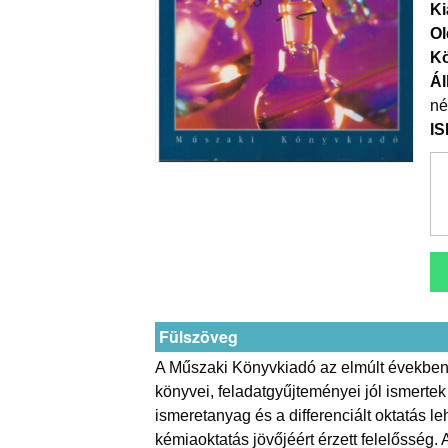
Ki
Ol
K
Ál
né
I
Fülszöveg
A Műszaki Könyvkiadó az elmúlt években út
könyvei, feladatgyűjteményei jól ismert
ismeretanyag és a differenciált oktatás l
kémiaoktatás jövőjéért érzett felelősség.