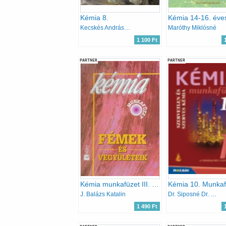
Kémia 8.
Kémia 14-16. éve
Kecskés Andrásné, Rozgonyi Jánosné, Kiss Zsuzsanna
Maróthy Miklósné
1 100 Ft
PARTNER
PARTNER
Kémia munkafüzet III. - Fémek és Vegyületeik
J. Balázs Katalin
Dr. Siposné Dr. Kedves Éva-Horváth Balázs-Péntek Lászlóné
1 490 Ft