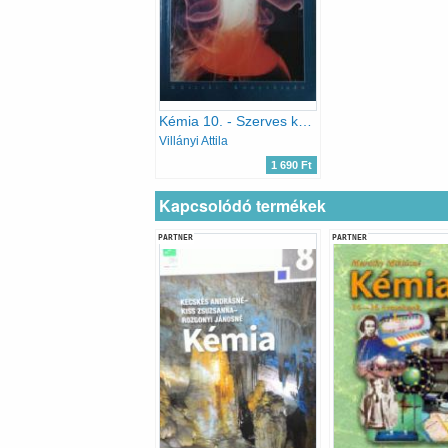
Kémia 10. - Szerves kémia
Villányi Attila
1 690 Ft
Kapcsolódó termékek
PARTNER
PARTNER