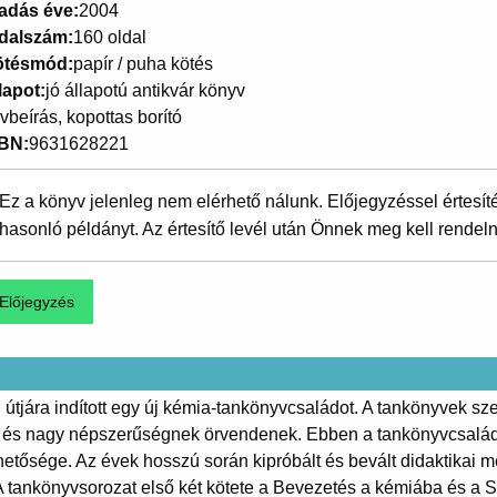
adás éve
2004
dalszám
160 oldal
ötésmód
papír / puha kötés
lapot
jó állapotú antikvár könyv
vbeírás, kopottas borító
SBN
9631628221
Ez a könyv jelenleg nem elérhető nálunk. Előjegyzéssel értesít
hasonló példányt. Az értesítő levél után Önnek meg kell rendeln
jára indított egy új kémia-tankönyvcsaládot. A tankönyvek szerz
ek és nagy népszerűségnek örvendenek. Ebben a tankönyvcsalád
ehetősége. Az évek hosszú során kipróbált és bevált didaktikai m
 A tankönyvsorozat első két kötete a Bevezetés a kémiába és a S