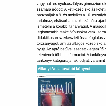
vagy hat- és nyolcosztályos gimnáziumok
számára íródott. A két középiskolás köte
használják a 9. és melyiket a 10. osztályb
tartalmaz, elsősorban azok számára ajánl
ismételni a korábbi tananyagot. A második
legfontosabb reakciótípusokat veszi sorra.
didaktikusan szerkesztett összefoglalás zá
törzsanyagot, ami az átlagos középiskol
nyújt. Az apró betűvel szedett kiegészít
jelentenek többletinformációt. A tankönyv
tankönyv kategóriájának fődíját, valamin
Villányi Attila további könyvei
PARTNER