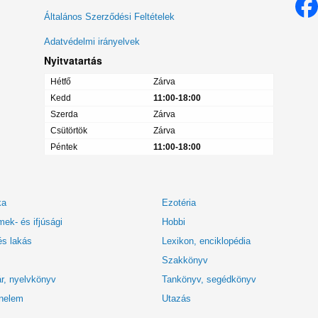
menü
Általános Szerződési Feltételek
Adatvédelmi irányelvek
Nyitvatartás
Hétfő
Zárva
Kedd
11:00-18:00
Szerda
Zárva
Csütörtök
Zárva
Péntek
11:00-18:00
ka
Ezotéria
ek- és ifjúsági
Hobbi
és lakás
Lexikon, enciklopédia
Szakkönyv
r, nyelvkönyv
Tankönyv, segédkönyv
nelem
Utazás