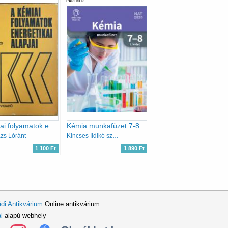
PARTNER
A kémiai folyamatok energetikai alapjai
Kémia munkafüzet 7-8. I. kötet
ázs Lóránt
Kincses Ildikó szerk.
1 100 Ft
1 890 Ft
di Antikvárium
Online antikvárium
l
alapú webhely