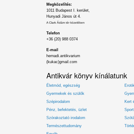
Megközelítés:
1011 Budapest I. kerület,
Hunyadi János út 4.
A Clark Ádám tér közelében
Telefon
+36 (20) 988 0374
E-mail
hernadi.antikvarium
(kukac)gmail.com
Antikvár könyv kínálatunk
Életmód, egészség
Eroti
Gyermekek és szülők
Gyerm
Szépirodalom
Kert 
Pénz, befektetés, üzlet
Sport
Szórakoztató irodalom
Szótá
Természettudomány
Törté
Egyéb