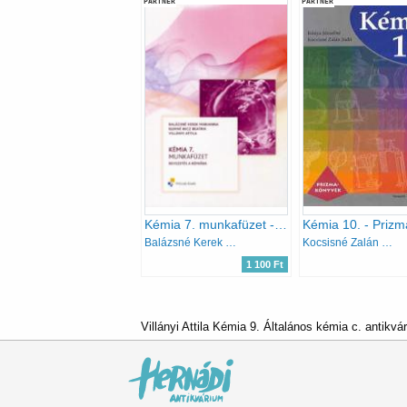
PARTNER
PARTNER
Kémia 7. munkafüzet - Bevezetés a kémiába
Balázsné Kerek M.; Elekné Becz B.; Villányi A.
Kocsisné Zalán Judit; Kónya Józsefné
1 100 Ft
Villányi Attila Kémia 9. Általános kémia c. antikvá