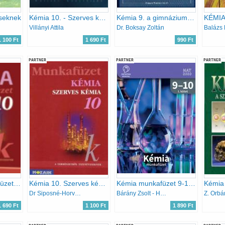
seknek
Kémia 10. - Szerves kémia
Kémia 9. a gimnáziumok számára
Villányi Attila
Dr. Boksay Zoltán
1 100 Ft
1 690 Ft
990 Ft
PARTNER
PARTNER
PARTNER
Kémia 10. Munkafüzet - Szervetlen és szerves kémia
Kémia 10. Szerves kémiai ismeretek. MS-2820T Munkafüzet
Kémia munkafüzet 9-10. II. kötet
Dr Siposné-Horváth B.-Péntek Lászlóné
Bárány Zsolt - Hotziné Pócsi Anikó - Marchis Valér
Z. Orbá
1 690 Ft
1 100 Ft
1 890 Ft