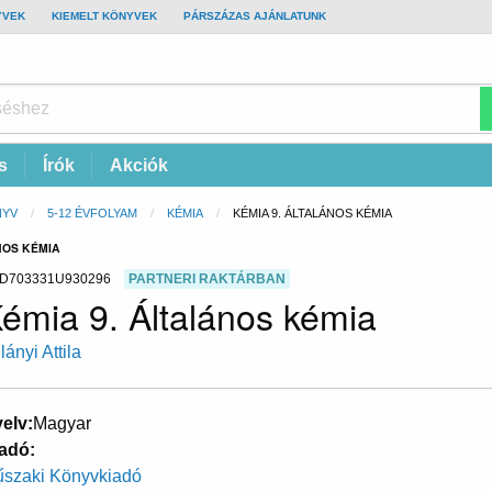
YVEK
KIEMELT KÖNYVEK
PÁRSZÁZAS AJÁNLATUNK
s
Írók
Akciók
NYV
5-12 ÉVFOLYAM
KÉMIA
CURRENT:
KÉMIA 9. ÁLTALÁNOS KÉMIA
ÁNOS KÉMIA
D703331U930296
PARTNERI RAKTÁRBAN
émia 9. Általános kémia
lányi Attila
elv
Magyar
adó
szaki Könyvkiadó