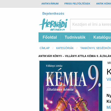
TOP
ANTIKVÁRIUM
FRISS FELTÖLTÉSEK
ANTIK KÖN
BAR
Felhasználói
Bejelentkezés
fiók
menüje
Hernádi
Fő
Főoldal
Tudnivalók
Katalógu
Antikvárium
navigáció
Online
Morzsa
CÍMLAP
KATEGÓRIÁK
TANKÖNYV, SEGÉDKÖ
antikvárium
ANTIKVÁR KÖNYV – VILLÁNYI ATTILA KÉMIA 9. ÁLTAL
MI
K
Vil
Ny
Ki
Mű