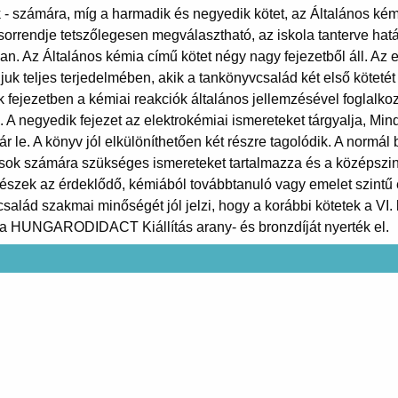
 - számára, míg a harmadik és negyedik kötet, az Általános ké
t sorrendje tetszőlegesen megválasztható, az iskola tanterve ha
an. Az Általános kémia című kötet négy nagy fejezetből áll. Az e
juk teljes terjedelmében, akik a tankönyvcsalád két első köteté
 fejezetben a kémiai reakciók általános jellemzésével foglalkoz
 A negyedik fejezet az elektrokémiai ismereteket tárgyalja, Mind
r le. A könyv jól elkülöníthetően két részre tagolódik. A normál
ások számára szükséges ismereteket tartalmazza és a középszi
ő részek az érdeklődő, kémiából továbbtanuló vagy emelet szintű
család szakmai minőségét jól jelzi, hogy a korábbi kötetek a VI
t a HUNGARODIDACT Kiállítás arany- és bronzdíját nyerték el.