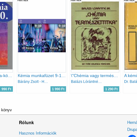
PARTNER
PARTNER
PARTNER
Kémia 10. - Prizma-könyvek
Kémia munkafüzet 9-10 I-II.
\"Chémia vagy természettitka\" - Egy nyár kalandos története
Bárány Zsolt - Hotziné Pócsi Anikó - Marchis Valér Várallyainé - Balázs Judit
Balázs Lórántné dr.
Dr. Bal
990 Ft
1 990 Ft
1 290 Ft
r könyv
Rólunk
Herná
Drupa
Lábléc
Hasznos Információk