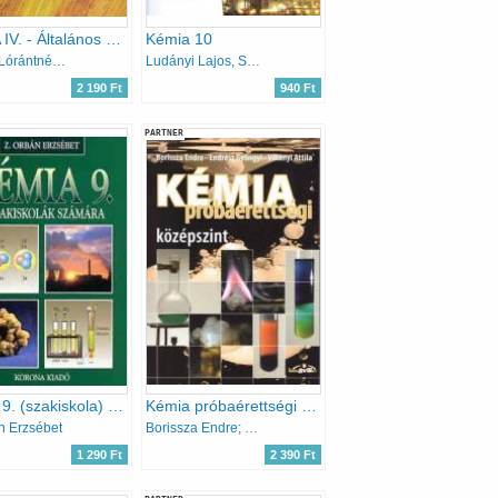
KÉMIA IV. - Általános és környezeti kémia
Kémia 10
Balázs Lórántné; Kiss Zsuzsa
Ludányi Lajos, Szabó Krisztián, Tóth Zoltán, Ludányi Ágota
2 190 Ft
940 Ft
PARTNER
Kémia 9. (szakiskola) - KO 0135
Kémia próbaérettségi - középszint
n Erzsébet
Borissza Endre; Endrész Gyöngyi; Villányi Attila
1 290 Ft
2 390 Ft