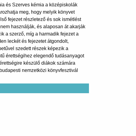
mia és Szerves kémia a középiskolák
tározhatja meg, hogy melyik könyvet
lső fejezet részletező és sok ismétlést
t nem használják, és alaposan át akarják
ik a szerző, míg a harmadik fejezet a
en leckét és fejezetet átgondolt,
 betűvel szedett részek képezik a
ntű érettségihez elegendő tudásanyagot
 érettségire készülő diákok számára
. budapesti nemzetközi könyvfesztivál