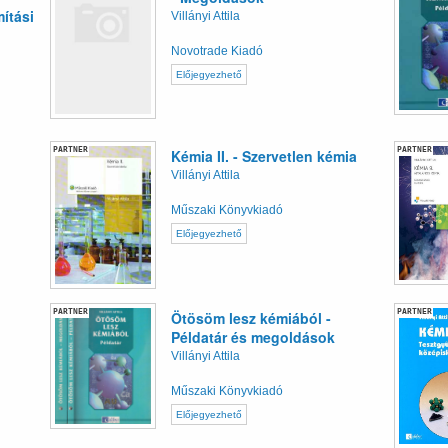
ítási
Villányi Attila
Novotrade Kiadó
Előjegyezhető
PARTNER
PARTNER
Kémia II. - Szervetlen kémia
Villányi Attila
Műszaki Könyvkiadó
Előjegyezhető
PARTNER
PARTNER
Ötösöm lesz kémiából -
Példatár és megoldások
Villányi Attila
Műszaki Könyvkiadó
Előjegyezhető