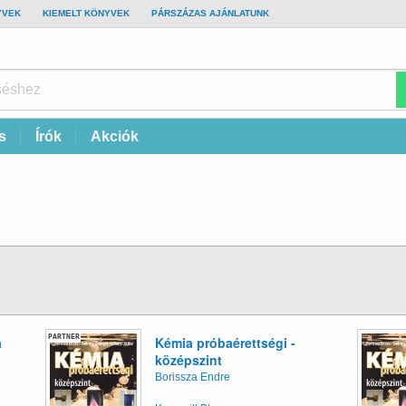
YVEK
KIEMELT KÖNYVEK
PÁRSZÁZAS AJÁNLATUNK
s
Írók
Akciók
PARTNER
a
Kémia próbaérettségi -
középszint
Borissza Endre