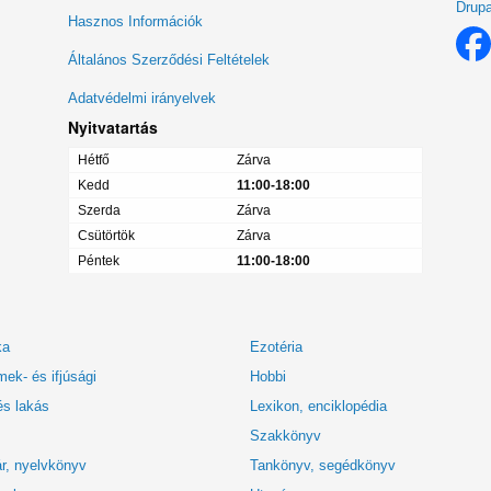
Drupa
Lábléc
Hasznos Információk
menü
Általános Szerződési Feltételek
Adatvédelmi irányelvek
Nyitvatartás
Hétfő
Zárva
Kedd
11:00-18:00
Szerda
Zárva
Csütörtök
Zárva
Péntek
11:00-18:00
ka
Ezotéria
ek- és ifjúsági
Hobbi
és lakás
Lexikon, enciklopédia
Szakkönyv
r, nyelvkönyv
Tankönyv, segédkönyv