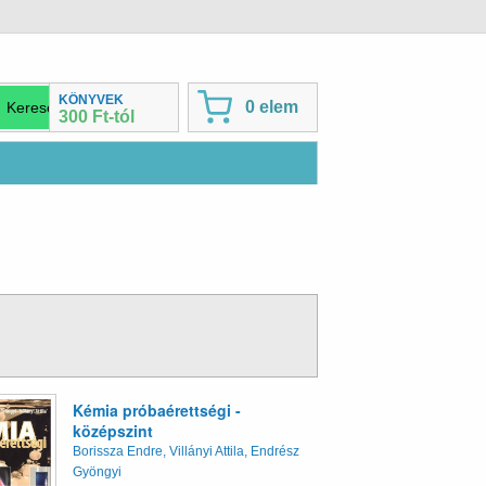
KÖNYVEK
0 elem
300 Ft-tól
Kémia próbaérettségi -
középszint
Borissza Endre, Villányi Attila, Endrész
Gyöngyi