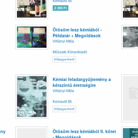
Kemavill Bt.
2 390 Ft
Ötösöm lesz kémiából -
Példatár + Megoldások
Villányi Attila
Műszaki Könyvkiadó
Előjegyezhető
Kémiai feladatgyűjtemény a
kétszintű érettségire
Villányi Attila
Kemavill Bt.
Előjegyezhető
ény
Ötösöm lesz kémiából II. kötet
- Megoldások