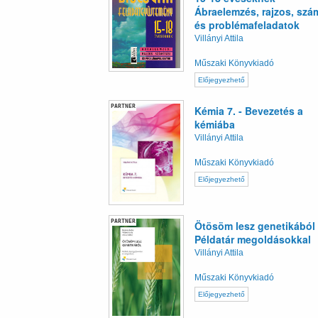
Ábraelemzés, rajzos, szám
és problémafeladatok
Villányi Attila
Műszaki Könyvkiadó
Előjegyezhető
PARTNER
Kémia 7. - Bevezetés a
kémiába
Villányi Attila
Műszaki Könyvkiadó
Előjegyezhető
PARTNER
Ötösöm lesz genetikából
Példatár megoldásokkal
Villányi Attila
Műszaki Könyvkiadó
Előjegyezhető