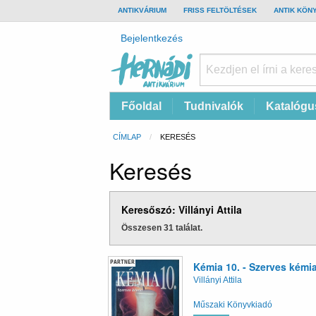
TOP
ANTIKVÁRIUM
FRISS FELTÖLTÉSEK
ANTIK KÖN
BAR
Felhasználói
Bejelentkezés
fiók
menüje
Hernádi
Fő
Főoldal
Tudnivalók
Katalógu
Antikvárium
navigáció
Online
Morzsa
CÍMLAP
CURRENT:
KERESÉS
antikvárium
Keresés
Keresőszó: Villányi Attila
Összesen 31 találat.
PARTNER
Kémia 10. - Szerves kémi
Villányi Attila
Műszaki Könyvkiadó