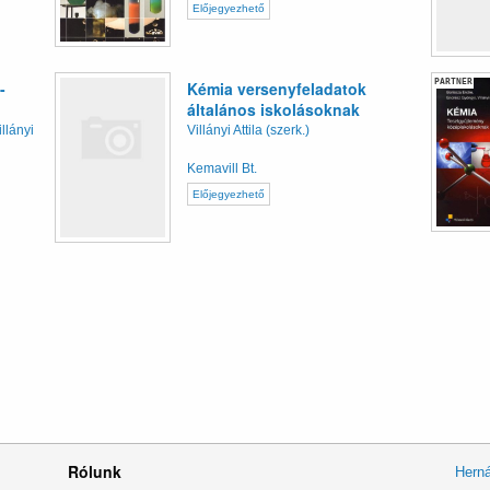
Előjegyezhető
PARTNER
-
Kémia versenyfeladatok
általános iskolásoknak
llányi
Villányi Attila (szerk.)
Kemavill Bt.
Előjegyezhető
Rólunk
Herná