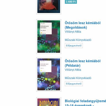
1 690 Ft
Ötösöm lesz kémiából
(Megoldások)
Villányi Attila
Műszaki Könyvkiadó
Előjegyezhető
Ötösöm lesz kémiából
(Példatár)
Villányi Attila
Műszaki Könyvkiadó
Előjegyezhető
Biológiai feladatgyűjtem
15-18 éveseknek -