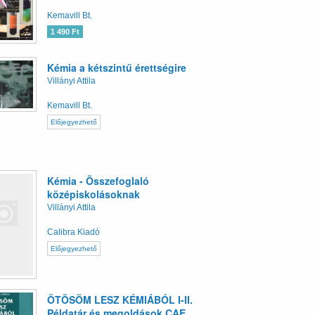
Kemavill Bt.
1 490 Ft
Kémia a kétszintű érettségire
Villányi Attila
Kemavill Bt.
Előjegyezhető
Kémia - Összefoglaló
középiskolásoknak
Villányi Attila
Calibra Kiadó
Előjegyezhető
ÖTÖSÖM LESZ KÉMIÁBÓL I-II.
Példatár és megoldások CAE