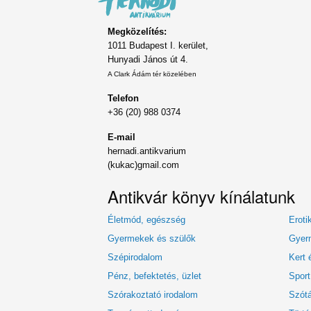
Megközelítés:
1011 Budapest I. kerület,
Hunyadi János út 4.
A Clark Ádám tér közelében
Telefon
+36 (20) 988 0374
E-mail
hernadi.antikvarium
(kukac)gmail.com
Antikvár könyv kínálatunk
Életmód, egészség
Eroti
Gyermekek és szülők
Gyerm
Szépirodalom
Kert 
Pénz, befektetés, üzlet
Sport
Szórakoztató irodalom
Szótá