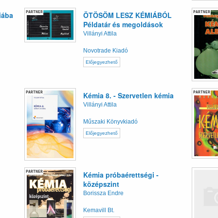
PARTNER
PARTNER
iába
ÖTÖSÖM LESZ KÉMIÁBÓL
Példatár és megoldások
Villányi Attila
Novotrade Kiadó
Előjegyezhető
PARTNER
PARTNER
Kémia 8. - Szervetlen kémia
Villányi Attila
Műszaki Könyvkiadó
Előjegyezhető
PARTNER
Kémia próbaérettségi -
középszint
Borissza Endre
Kemavill Bt.