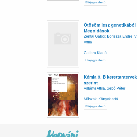
Előjegyezhető
Ötösöm lesz genetikából 
Megoldások
Zentai Gábor, Borissza Endre, Vi
Attila
Calibra Kiadó
Előjegyezhető
PARTNER
Kémia 9. B kerettantervek
szerint
Villányi Attila, Sebő Péter
Műszaki Könyvkiadó
Előjegyezhető