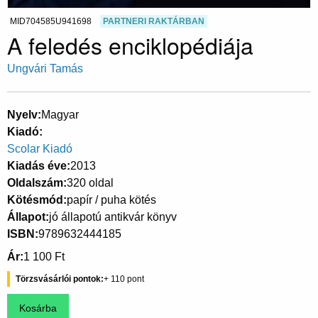
MID704585U941698
PARTNERI RAKTÁRBAN
A feledés enciklopédiája
Ungvári Tamás
Nyelv
Magyar
Kiadó
Scolar Kiadó
Kiadás éve
2013
Oldalszám
320 oldal
Kötésmód
papír / puha kötés
Állapot
jó állapotú antikvár könyv
ISBN
9789632444185
Ár
1 100 Ft
Törzsvásárlói pontok
110