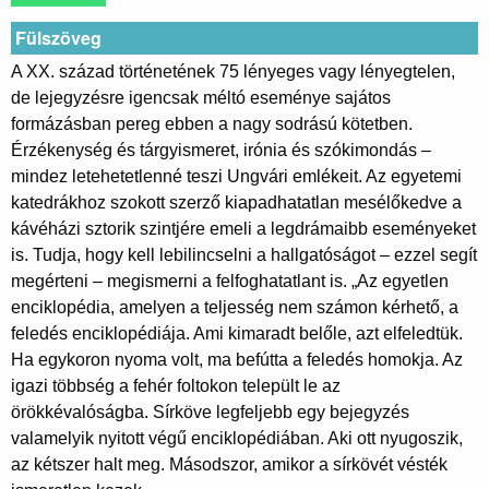
Fülszöveg
A XX. század történetének 75 lényeges vagy lényegtelen,
de lejegyzésre igencsak méltó eseménye sajátos
formázásban pereg ebben a nagy sodrású kötetben.
Érzékenység és tárgyismeret, irónia és szókimondás –
mindez letehetetlenné teszi Ungvári emlékeit. Az egyetemi
katedrákhoz szokott szerző kiapadhatatlan mesélőkedve a
kávéházi sztorik szintjére emeli a legdrámaibb eseményeket
is. Tudja, hogy kell lebilincselni a hallgatóságot – ezzel segít
megérteni – megismerni a felfoghatatlant is. „Az egyetlen
enciklopédia, amelyen a teljesség nem számon kérhető, a
feledés enciklopédiája. Ami kimaradt belőle, azt elfeledtük.
Ha egykoron nyoma volt, ma befútta a feledés homokja. Az
igazi többség a fehér foltokon települt le az
örökkévalóságba. Sírköve legfeljebb egy bejegyzés
valamelyik nyitott végű enciklopédiában. Aki ott nyugoszik,
az kétszer halt meg. Másodszor, amikor a sírkövét vésték