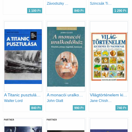
Závodszky Géza
Szincsák Tibor
1 100 Ft
840 Ft
1 290 Ft
A Titanic pusztulása (népszerű történelem)
A monacói uralkodóház (Királyi házak)
Világtörténelem kicsiknek és nagyoknak
Walter Lord
John Glatt
Jane Chisholm
840 Ft
990 Ft
740 Ft
PARTNER
PARTNER