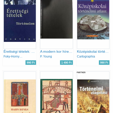
Érettségi tételek: Történelem
A modern kor híres csatái
Középiskolai történelmi atlasz
Foky-Hornyák-Kalló-Katona
P. Young
Cartographia
990 Ft
1 490 Ft
990 Ft
PARTNER