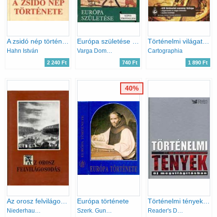
A zsidó nép története
Európa születése (Képes történelem)
Történelmi világatlasz
Hahn István
Varga Domokos-Vekerdi László
Cartographia
2 240 Ft
740 Ft
1 890 Ft
40%
Az orosz felvilágosodás
Európa története
Történelmi tények-új megvilágításban
Niederhauser Emil
Szerk. Gunst Péter
Reader's Digest Kiadó Kft.