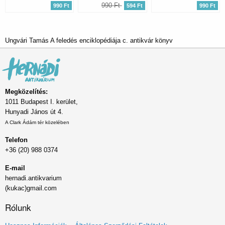
990 Ft
990 Ft
594 Ft
990 Ft
Ungvári Tamás A feledés enciklopédiája c. antikvár könyv
Megközelítés:
1011 Budapest I. kerület,
Hunyadi János út 4.
A Clark Ádám tér közelében
Telefon
+36 (20) 988 0374
E-mail
hernadi.antikvarium
(kukac)gmail.com
Rólunk
Lábléc