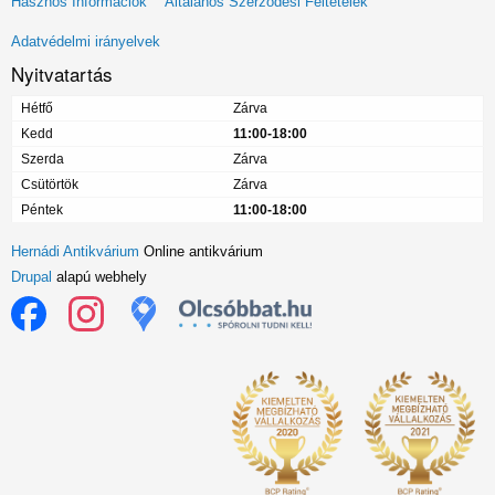
Hasznos Információk
Általános Szerződési Feltételek
menü
Adatvédelmi irányelvek
Nyitvatartás
Hétfő
Zárva
Kedd
11:00-18:00
Szerda
Zárva
Csütörtök
Zárva
Péntek
11:00-18:00
Hernádi Antikvárium
Online antikvárium
Drupal
alapú webhely