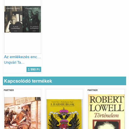
Az emlékezés enciklopédiája + A feledés enciklopédiája (2 db)
Ungvári Tamás
1 990 Ft
Kapcsolódó termékek
PARTNER
PARTNER