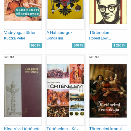
Vadnyugati történetek
A Habsburgok
Történelem
Kuczka Péter
Gonda Imre-Niederhauser Emil
Robert Lowell
990 Ft
840 Ft
1 290 Ft
PARTNER
PARTNER
Kína rövid története
Történelem - Középiskolák III.
Történelmi kronológia