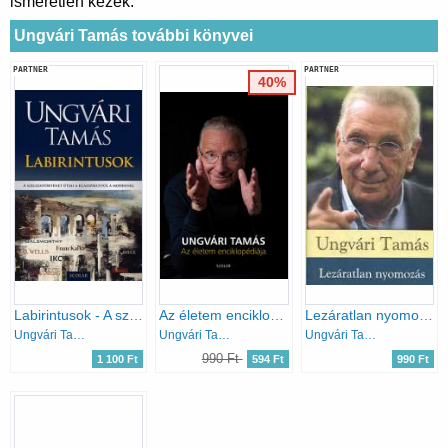
ismeretlen kezek.
Ungvári Tamás további könyvei
PARTNER
PARTNER
40%
Labirintusok - A szellemtörténet útjai a klasszikustól a modernig
Az életem enciklopédiája
Lezáratlan nyomozás
Ungvári Tamás
Ungvári Tamás
Ungvári Tamás
990 Ft
1 100 Ft
594 Ft
990 Ft