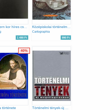
A modern kor híres csatái
Középiskolai történelmi atlasz
g
Cartographia
1 490 Ft
990 Ft
40%
 története
Történelmi tények-új megvilágításban