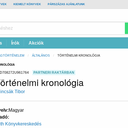
YVEK
KIEMELT KÖNYVEK
PÁRSZÁZAS AJÁNLATUNK
s
Írók
Akciók
ÁGTÖRTÉNELEM
ÁLTALÁNOS
CURRENT:
TÖRTÉNELMI KRONOLÓGIA
ONOLÓGIA
D708272U961764
PARTNERI RAKTÁRBAN
örténelmi kronológia
incsák Tibor
elv
Magyar
adó
th Könyvkereskedés