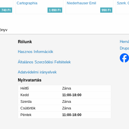
Cartographia
Niederhauser Emil
Szerk. 
740 Ft
1 890 Ft
990 Ft
könyv
Rólunk
Herná
Drupa
Lábléc
Hasznos Információk
menü
Általános Szerződési Feltételek
Adatvédelmi irányelvek
Nyitvatartás
Hétfő
Zárva
Kedd
11:00-18:00
Szerda
Zárva
Csütörtök
Zárva
Péntek
11:00-18:00