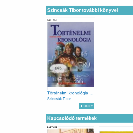
Szincsák Tibor további könyvei
PARTNER
Történelmi kronológia - ÁLTALÁNOS ÉS KÖZÉPISKOLÁSOK SZÁMÁRA (Tartalom a leírásban)
Szincsák Tibor
1 100 Ft
Kapcsolódó termékek
PARTNER