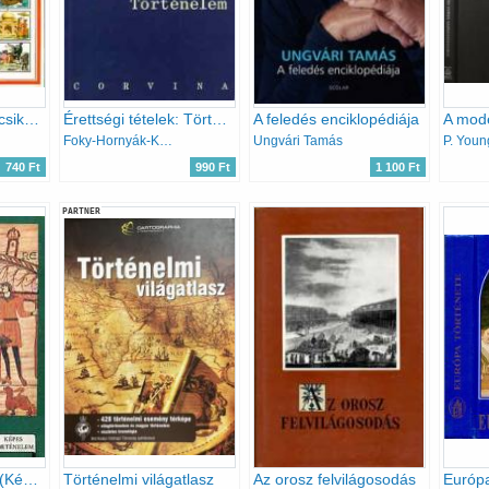
Világtörténelem kicsiknek és nagyoknak
Érettségi tételek: Történelem
A feledés enciklopédiája
Foky-Hornyák-Kalló-Katona
Ungvári Tamás
P. Youn
740 Ft
990 Ft
1 100 Ft
PARTNER
Európa születése (Képes történelem)
Történelmi világatlasz
Az orosz felvilágosodás
Európa