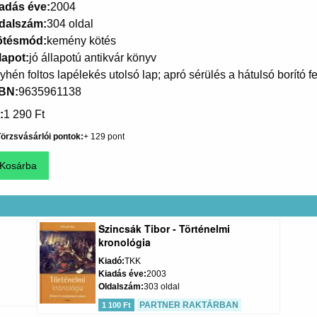
adás éve
2004
dalszám
304 oldal
ötésmód
kemény kötés
lapot
jó állapotú antikvár könyv
yhén foltos lapélekés utolsó lap; apró sérülés a hátulsó borító f
SBN
9635961138
1 290 Ft
örzsvásárlói pontok
129
Szincsák Tibor - Történelmi
kronológia
Kiadó
TKK
Kiadás éve
2003
Oldalszám
303 oldal
PARTNER RAKTÁRBAN
1 100 Ft