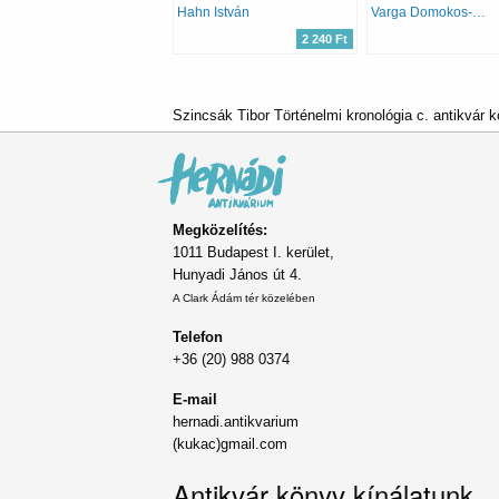
Hahn István
Varga Domokos-Vekerdi László
2 240 Ft
Szincsák Tibor Történelmi kronológia c. antikvár 
Megközelítés:
1011 Budapest I. kerület,
Hunyadi János út 4.
A Clark Ádám tér közelében
Telefon
+36 (20) 988 0374
E-mail
hernadi.antikvarium
(kukac)gmail.com
Antikvár könyv kínálatunk