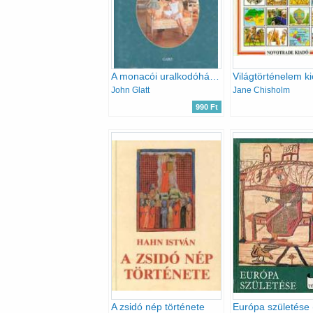
A monacói uralkodóház (Királyi házak)
John Glatt
Jane Chisholm
990 Ft
A zsidó nép története