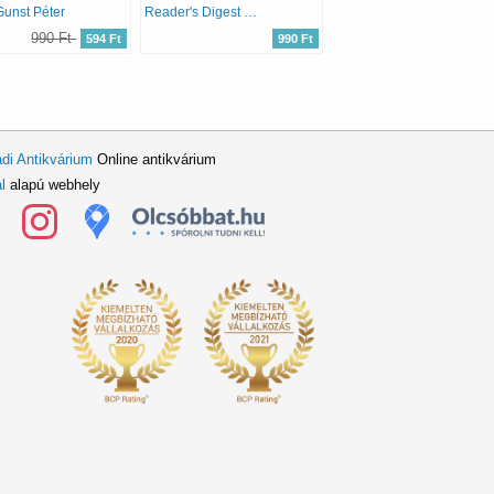
Gunst Péter
Reader's Digest Kiadó Kft.
990 Ft
594 Ft
990 Ft
di Antikvárium
Online antikvárium
l
alapú webhely