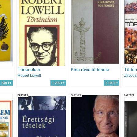
Történelem
Kína rövid története
Robert Lowell
Závods
840 Ft
1 290 Ft
1 100 Ft
PARTNER
PARTNER
PARTNER