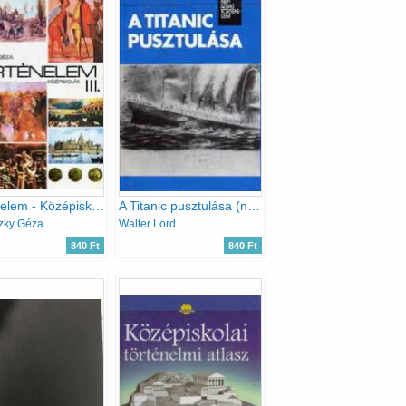
Történelem - Középiskolák III.
A Titanic pusztulása (népszerű történelem)
zky Géza
Walter Lord
840 Ft
840 Ft