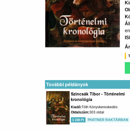
Ki
Ol
K
Ál
en
I
Ár
T
További példányok
Szincsák Tibor - Történelmi
kronológia
Kiadó
Tóth Könyvkereskedés
Oldalszám
303 oldal
PARTNER RAKTÁRBAN
1 100 Ft