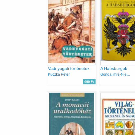
Vadnyugati történetek
A Habsburgok
Kuczka Péter
Gonda Imre-Niederhauser Emil
990 Ft