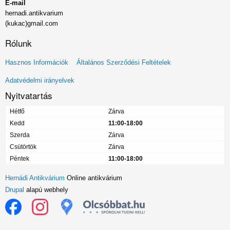
E-mail
hernadi.antikvarium
(kukac)gmail.com
Rólunk
Lábléc
Hasznos Információk
Általános Szerződési Feltételek
menü
Adatvédelmi irányelvek
Nyitvatartás
Hétfő
Zárva
Kedd
11:00-18:00
Szerda
Zárva
Csütörtök
Zárva
Péntek
11:00-18:00
Hernádi Antikvárium
Online antikvárium
Drupal
alapú webhely