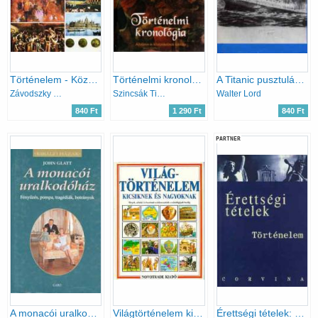
Történelem - Középiskolák III.
Történelmi kronológia
A Titanic pusztulása (népszerű történelem)
Závodszky Géza
Szincsák Tibor
Walter Lord
840 Ft
1 290 Ft
840 Ft
PARTNER
A monacói uralkodóház (Királyi házak)
Világtörténelem kicsiknek és nagyoknak
Érettségi tételek: Történelem