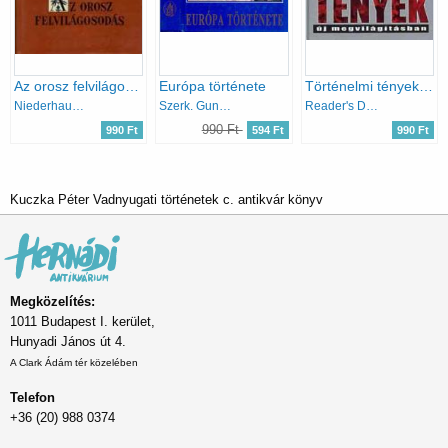
Az orosz felvilágosodás
Európa története
Történelmi tények-új megvilágításban
Niederhauser Emil
Szerk. Gunst Péter
Reader's Digest Kiadó Kft.
990 Ft
990 Ft
594 Ft
990 Ft
Kuczka Péter Vadnyugati történetek c. antikvár könyv
Megközelítés:
1011 Budapest I. kerület,
Hunyadi János út 4.
A Clark Ádám tér közelében
Telefon
+36 (20) 988 0374