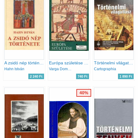
A zsidó nép története
Európa születése (Képes történelem)
Történelmi világatlasz
Hahn István
Varga Domokos-Vekerdi László
Cartographia
2 240 Ft
740 Ft
1 890 Ft
40%