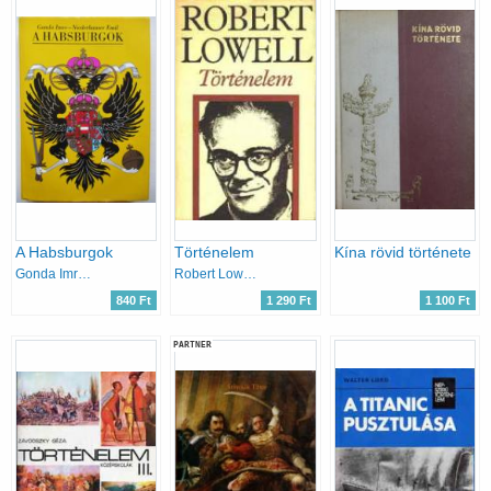
A Habsburgok
Történelem
Kína rövid története
Gonda Imre-Niederhauser Emil
Robert Lowell
840 Ft
1 290 Ft
1 100 Ft
PARTNER