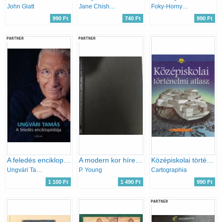
John Glatt
Jane Chisholm
Foky-Hornyák-Kalló-Katona
990 Ft
740 Ft
990 Ft
PARTNER
PARTNER
A feledés enciklopédiája
A modern kor híres csatái
Középiskolai történelmi atlasz
Ungvári Tamás
P. Young
Cartographia
1 100 Ft
1 490 Ft
990 Ft
PARTNER