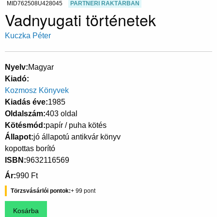
MID762508U428045
PARTNERI RAKTÁRBAN
Vadnyugati történetek
Kuczka Péter
Nyelv
Magyar
Kiadó
Kozmosz Könyvek
Kiadás éve
1985
Oldalszám
403 oldal
Kötésmód
papír / puha kötés
Állapot
jó állapotú antikvár könyv
kopottas borító
ISBN
9632116569
Ár
990 Ft
Törzsvásárlói pontok
99