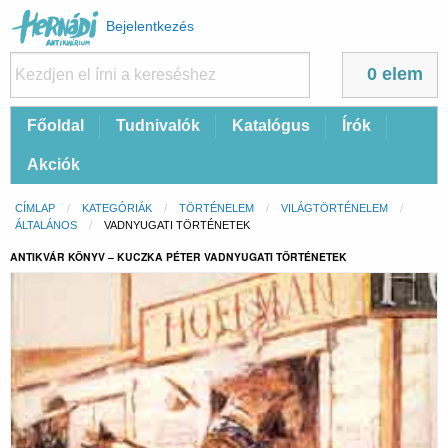
Felhasználói
Bejelentkezés
fiók
menüje
0 elem
Fő
Főoldal
Tudnivalók
Katalógus
Írók
navigáció
Akciók
Morzsa
CÍMLAP
KATEGÓRIÁK
TÖRTÉNELEM
VILÁGTÖRTÉNELEM
ÁLTALÁNOS
CURRENT:
VADNYUGATI TÖRTÉNETEK
ANTIKVÁR KÖNYV – KUCZKA PÉTER VADNYUGATI TÖRTÉNETEK