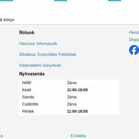
ár könyv
Rólunk
Herná
Drupa
Lábléc
Hasznos Információk
menü
Általános Szerződési Feltételek
Adatvédelmi irányelvek
Nyitvatartás
Hétfő
Zárva
Kedd
11:00-18:00
Szerda
Zárva
Csütörtök
Zárva
Péntek
11:00-18:00
ka
Ezotéria