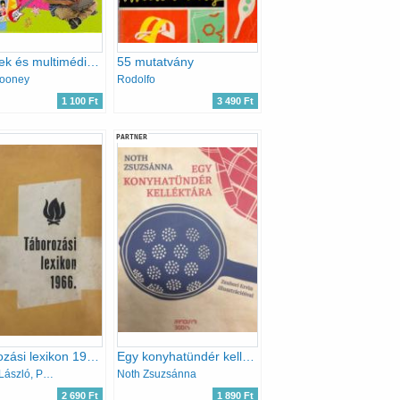
E-mailek és multimédiás üzenetek
55 mutatvány
ooney
Rodolfo
1 100 Ft
3 490 Ft
PARTNER
Táborozási lexikon 1966.
Egy konyhatündér kelléktára
Földes László, Pál István
Noth Zsuzsánna
2 690 Ft
1 890 Ft