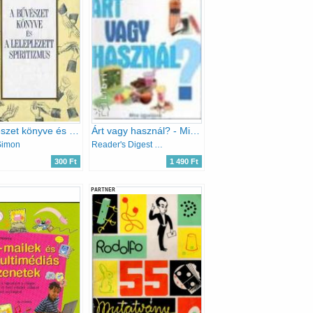
A bűvészet könyve és a leleplezett spiritizmus
Árt vagy használ? - Mire ügyeljünk a mindennapi életben
Simon
Reader's Digest Kiadó Kft.
300 Ft
1 490 Ft
PARTNER