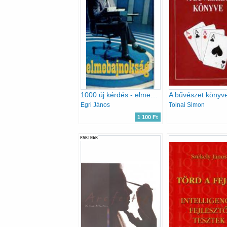
1000 új kérdés - elmebajnokság
A bűvészet könyv
Egri János
Tolnai Simon
1 100 Ft
PARTNER