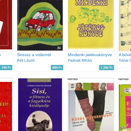
e
Stressz a volánnál
Mindenki játékoskönyve
Réti László
Padisák Mihály
Tolnai 
740 Ft
990 Ft
1 290 Ft
PARTNER
PARTNER