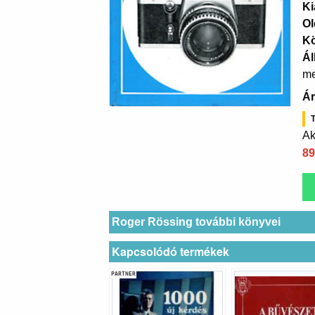
Ki
Ol
K
Ál
me
Ár
T
Ak
89
Roger Rössing további könyvei
Kapcsolódó termékek
PARTNER