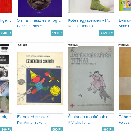
Törd a fejed! (Intelligencia fejlesztő tesztek)
Sisi, a fitnesz és a fogyókúra királynője
Kötés egyszerűen - Pulóverek, zoknik és kiegészítők
Gabriele Praschl-Bichler
Renate Herrenknecht
Anne R
840 Ft
990 Ft
4 690 Ft
PARTNER
PARTNER
PARTNER
Fotózásról utazóknak, nyaralóknak
Ez neked is sikerül
Általános utasítások a baba- és állatjátékok készítéséhez
Kún Anna; Békés Mária
P. Vitális Ilona
300 Ft
990 Ft
990 Ft