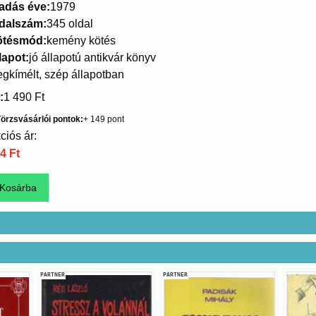
adás éve
1979
dalszám
345 oldal
ötésmód
kemény kötés
lapot
jó állapotú antikvár könyv
gkímélt, szép állapotban
1 490 Ft
örzsvásárlói pontok
149
ciós ár:
4 Ft
PARTNER
PARTNER