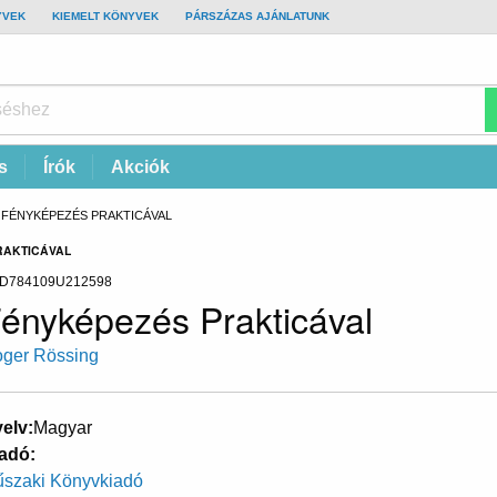
YVEK
KIEMELT KÖNYVEK
PÁRSZÁZAS AJÁNLATUNK
s
Írók
Akciók
CURRENT:
FÉNYKÉPEZÉS PRAKTICÁVAL
RAKTICÁVAL
D784109U212598
ényképezés Prakticával
ger Rössing
elv
Magyar
adó
szaki Könyvkiadó