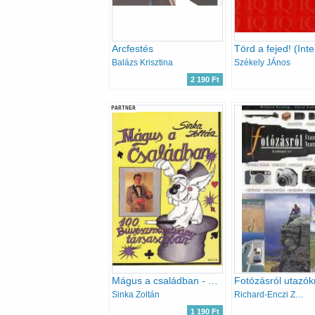
Arcfestés
Balázs Krisztina
Székely JÁnos
2 190 Ft
PARTNER
Mágus a családban - 100 bűvészmutatvány társaságban
Sinka Zoltán
Richard-Enczi Zoltán Keating
1 190 Ft