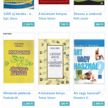
1000 új kérdés - elmebajnokság
A bűvészet könyve
Stressz a volánnál
Egri János
Tolnai Simon
Réti László
1 100 Ft
740 Ft
990 Ft
PARTNER
Mindenki játékoskönyve
A bűvészet könyve és a leleplezett spiritizmus
Árt vagy használ? - Mire ügyeljünk a mindennapi életben
Padisák Mihály
Tolnai Simon
Reader's Digest Kiadó Kft.
1 290 Ft
300 Ft
1 490 Ft