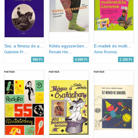
Sisi, a fitnesz és a fogyókúra királynője
Kötés egyszerűen - Pulóverek, zoknik és kiegészítők
E-mailek és multimédiás üzenetek
Gabriele Praschl-Bichler
Renate Herrenknecht
Anne Rooney
990 Ft
4 690 Ft
1 100 Ft
PARTNER
PARTNER
PARTNER