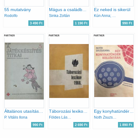
55 mutatvány
Mágus a családban - 100 bűvészmutatvány társaságban
Ez neked is sikerül
Rodolfo
Sinka Zoltán
Kún Anna; Békés Mária
3 490 Ft
1 190 Ft
990 Ft
PARTNER
PARTNER
PARTNER
Általános utasítások a baba- és állatjátékok készítéséhez
Táborozási lexikon 1966.
Egy konyhatündér kelléktára
P. Vitális Ilona
Földes László, Pál István
Noth Zsuzsánna
990 Ft
2 690 Ft
1 890 Ft