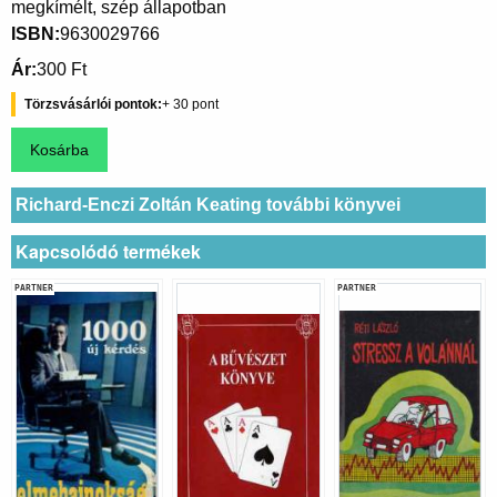
megkímélt, szép állapotban
ISBN
9630029766
Ár
300 Ft
Törzsvásárlói pontok
30
Richard-Enczi Zoltán Keating további könyvei
Kapcsolódó termékek
PARTNER
PARTNER