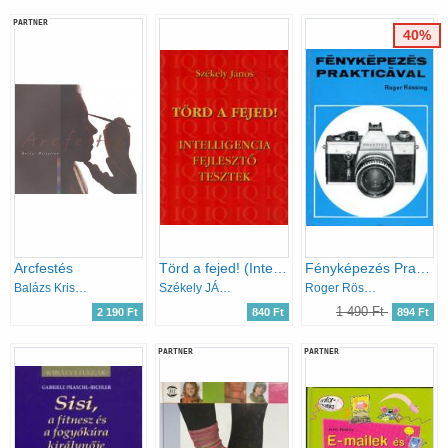
PARTNER
40%
Arcfestés
Törd a fejed! (Intelligencia fejlesztő tesztek)
Fényképezés Prakticával
Balázs Krisztina
Székely JÁnos
Roger Rössing
1 490 Ft
2 190 Ft
840 Ft
894 Ft
PARTNER
PARTNER