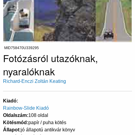
MID758470U339295
Fotózásról utazóknak,
nyaralóknak
Richard-Enczi Zoltán Keating
Kiadó
Rainbow-Slide Kiadó
Oldalszám
108 oldal
Kötésmód
papír / puha kötés
Állapot
jó állapotú antikvár könyv