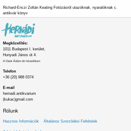
Richard-Enczi Zoltán Keating Fotózásról utazóknak, nyaralóknak c.
antikvár könyv
Megközelítés:
1011 Budapest I. kerület,
Hunyadi János út 4.
A Clark Ádám tér közelében
Telefon
+36 (20) 988 0374
E-mail
hernadi.antikvarium
(kukac)gmail.com
Rólunk
Lábléc
Hasznos Információk
Általános Szerződési Feltételek
menü