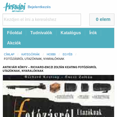
Felhasználói
Bejelentkezés
fiók
menüje
0 elem
Fő
Főoldal
Tudnivalók
Katalógus
Írók
navigáció
Akciók
Morzsa
CÍMLAP
KATEGÓRIÁK
HOBBI
EGYÉB
CURRENT:
FOTÓZÁSRÓL UTAZÓKNAK, NYARALÓKNAK
ANTIKVÁR KÖNYV – RICHARD-ENCZI ZOLTÁN KEATING FOTÓZÁSRÓL
UTAZÓKNAK, NYARALÓKNAK