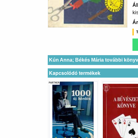
Ál
ki
Ár
T
Kún Anna; Békés Mária további könyv
Kapcsolódó termékek
PARTNER