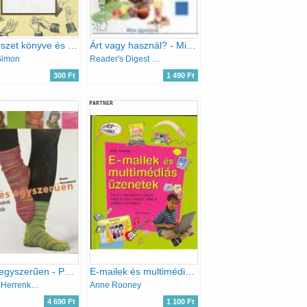
A bűvészet könyve és a leleplezett spiritizmus
Árt vagy használ? - Mire ügyeljünk a mindennapi életben
Simon
Reader's Digest Kiadó Kft.
300 Ft
1 490 Ft
PARTNER
Kötés egyszerűen - Pulóverek, zoknik és kiegészítők
E-mailek és multimédiás üzenetek
Renate Herrenknecht
Anne Rooney
4 690 Ft
1 100 Ft