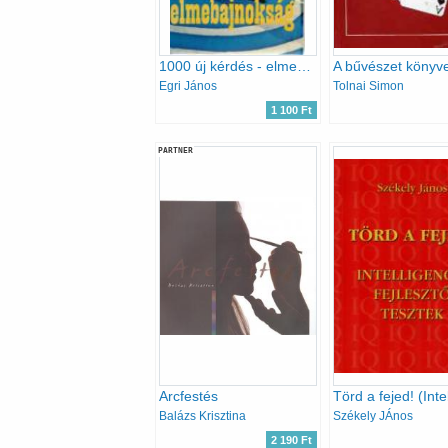
1000 új kérdés - elmebajnokság
A bűvészet könyv
Egri János
Tolnai Simon
1 100 Ft
PARTNER
Arcfestés
Balázs Krisztina
Székely JÁnos
2 190 Ft