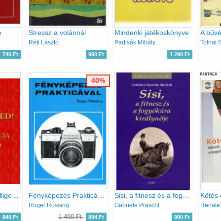
e
Stressz a volánnál
Mindenki játékoskönyve
Réti László
Padisák Mihály
Tolnai 
740 Ft
990 Ft
1 290 Ft
PARTNER
40%
Törd a fejed! (Intelligencia fejlesztő tesztek)
Fényképezés Prakticával
Sisi, a fitnesz és a fogyókúra királynője
Roger Rössing
Gabriele Praschl-Bichler
1 490 Ft
840 Ft
894 Ft
990 Ft