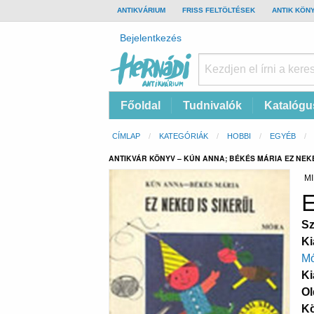
TOP
ANTIKVÁRIUM
FRISS FELTÖLTÉSEK
ANTIK KÖN
BAR
Felhasználói
Bejelentkezés
fiók
menüje
Hernádi
Fő
Főoldal
Tudnivalók
Katalógu
Antikvárium
navigáció
Online
Morzsa
CÍMLAP
KATEGÓRIÁK
HOBBI
EGYÉB
antikvárium
ANTIKVÁR KÖNYV – KÚN ANNA; BÉKÉS MÁRIA EZ NEKE
MI
E
Sz
Ki
Mó
Ki
Ol
K