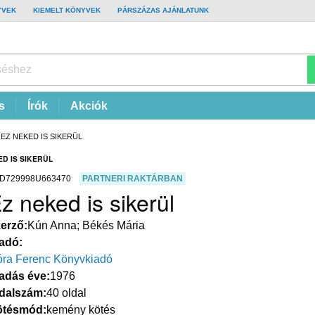
YVEK
KIEMELT KÖNYVEK
PÁRSZÁZAS AJÁNLATUNK
s
Írók
Akciók
CURRENT:
EZ NEKED IS SIKERÜL
D IS SIKERÜL
D729998U663470
PARTNERI RAKTÁRBAN
z neked is sikerül
erző
Kún Anna; Békés Mária
adó
ra Ferenc Könyvkiadó
adás éve
1976
dalszám
40 oldal
ötésmód
kemény kötés