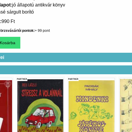
lapot
jó állapotú antikvár könyv
ssé sárgult borító
990 Ft
örzsvásárlói pontok
99
ei
PARTNER
PARTNER