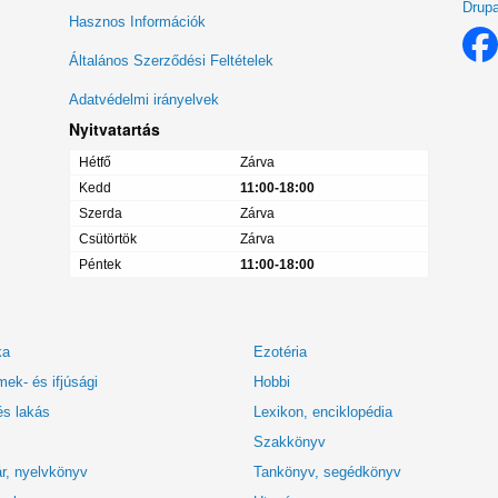
Drupa
Lábléc
Hasznos Információk
menü
Általános Szerződési Feltételek
Adatvédelmi irányelvek
Nyitvatartás
Hétfő
Zárva
Kedd
11:00-18:00
Szerda
Zárva
Csütörtök
Zárva
Péntek
11:00-18:00
ka
Ezotéria
ek- és ifjúsági
Hobbi
és lakás
Lexikon, enciklopédia
Szakkönyv
r, nyelvkönyv
Tankönyv, segédkönyv