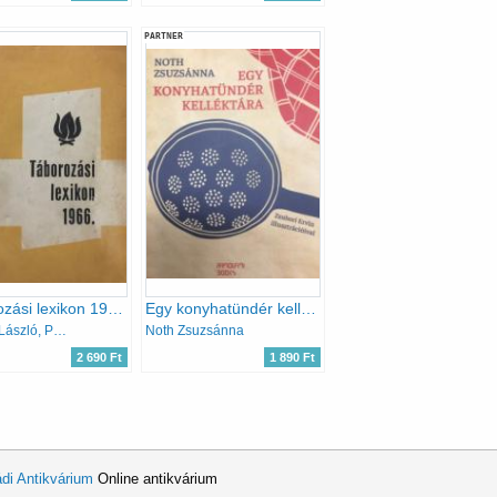
PARTNER
Táborozási lexikon 1966.
Egy konyhatündér kelléktára
Földes László, Pál István
Noth Zsuzsánna
2 690 Ft
1 890 Ft
di Antikvárium
Online antikvárium