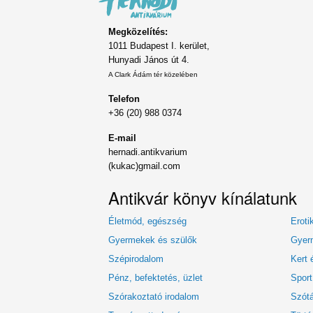
Megközelítés:
1011 Budapest I. kerület,
Hunyadi János út 4.
A Clark Ádám tér közelében
Telefon
+36 (20) 988 0374
E-mail
hernadi.antikvarium
(kukac)gmail.com
Antikvár könyv kínálatunk
Életmód, egészség
Eroti
Gyermekek és szülők
Gyerm
Szépirodalom
Kert 
Pénz, befektetés, üzlet
Sport
Szórakoztató irodalom
Szótá