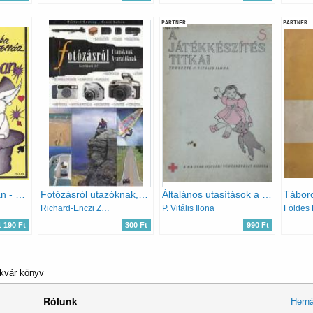
PARTNER
PARTNER
Mágus a családban - 100 bűvészmutatvány társaságban
Fotózásról utazóknak, nyaralóknak
Általános utasítások a baba- és állatjátékok készítéséhez
Richard-Enczi Zoltán Keating
P. Vitális Ilona
1 190 Ft
300 Ft
990 Ft
ikvár könyv
Rólunk
Herná