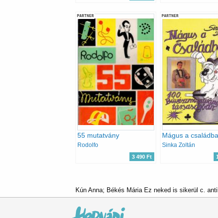
PARTNER
PARTNER
55 mutatvány
Rodolfo
Sinka Zoltán
3 490 Ft
Kún Anna; Békés Mária Ez neked is sikerül c. ant