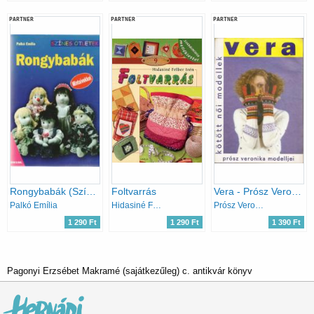
PARTNER
PARTNER
PARTNER
Rongybabák (Színes ötletek 66.)
Foltvarrás
Vera - Prósz Veronika modelljei (kötött női modellek)
Palkó Emília
Hidasiné Felber Irén
Prósz Veronika
1 290 Ft
1 290 Ft
1 390 Ft
Pagonyi Erzsébet Makramé (sajátkezűleg) c. antikvár könyv