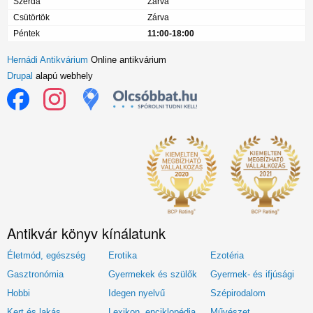
Szerda
Zárva
Csütörtök
Zárva
Péntek
11:00-18:00
Hernádi Antikvárium
Online antikvárium
Drupal
alapú webhely
Antikvár könyv kínálatunk
Életmód, egészség
Erotika
Ezotéria
Gasztronómia
Gyermekek és szülők
Gyermek- és ifjúsági
Hobbi
Idegen nyelvű
Szépirodalom
Kert és lakás
Lexikon, enciklopédia
Művészet