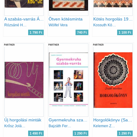
A szabás-varrás ÁBC-je.
Ötven kötésminta
Kötés horgolás 1978
Rózsáné Hajdu Gizi
Wölfel Vera
Kossuth Könyvkiadó
1 790 Ft
740 Ft
1 100 Ft
PARTNER
PARTNER
PARTNER
Új horgolási minták
Gyermekruha szabás-varrás (Csináld Magad)
Horgolókönyv (Saját mintám)
Krősz Jolán; Karalyos Margit
Bajzáth Ferencné
Kelemen Zsuzsa (szerk)
1 490 Ft
1 290 Ft
1 290 Ft