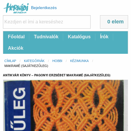
Felhasználói
Bejelentkezés
fiók
menüje
0 elem
Fő
Főoldal
Tudnivalók
Katalógus
Írók
navigáció
Akciók
Morzsa
CÍMLAP
KATEGÓRIÁK
HOBBI
KÉZIMUNKA
CURRENT:
MAKRAMÉ (SAJÁTKEZŰLEG)
ANTIKVÁR KÖNYV – PAGONYI ERZSÉBET MAKRAMÉ (SAJÁTKEZŰLEG)