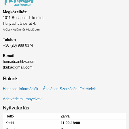
Megközelítés:
1011 Budapest I. kerület,
Hunyadi János út 4.
A Clark Ádám tér közelében
Telefon
+36 (20) 988 0374
E-mail
hernadi.antikvarium
(kukac)gmail.com
Rólunk
Lábléc
Hasznos Információk
Általános Szerződési Feltételek
menü
Adatvédelmi irányelvek
Nyitvatartás
Hétfő
Zárva
Kedd
11:00-18:00