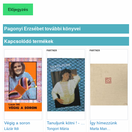
Pagonyi Erzsébet további könyvei
Kapcsolódó termékek
PARTNER
PARTNER
Végig a soron
Tanuljunk kötni ! - Pulóverek, mellények, kabátok, szoknyák
Így hímezzünk
Lázár Ildi
Tongori Mária
Marta Mannová