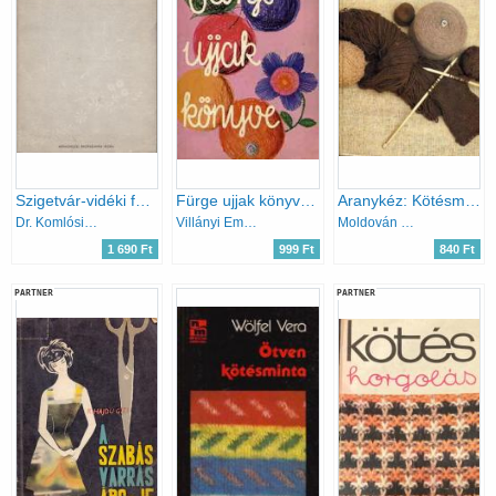
Szigetvár-vidéki fehérhímzések
Fürge ujjak könyve 1975
Aranykéz: Kötésmintakönyv
Dr. Komlósi Aladárné
Villányi Emilné
Moldován K.-Fejér K.
1 690 Ft
999 Ft
840 Ft
PARTNER
PARTNER