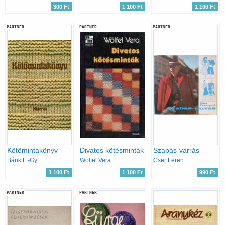
300 Ft
1 100 Ft
1 100 Ft
PARTNER
PARTNER
PARTNER
Kötőmintakönyv
Divatos kötésminták
Szabás-varrás
Bánk L.-Gyulai I.-Németh J.
Wölfel Vera
Cser Ferencné
1 100 Ft
1 100 Ft
990 Ft
PARTNER
PARTNER