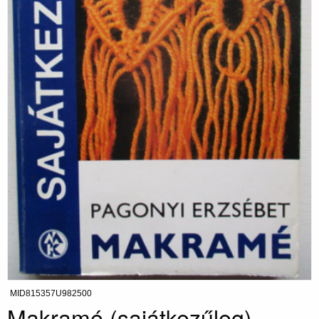
MID815357U982500
Makramé (sajátkezűleg)