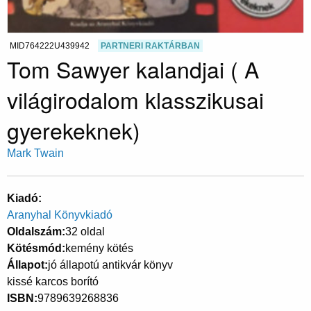
MID764222U439942
PARTNERI RAKTÁRBAN
Tom Sawyer kalandjai ( A
világirodalom klasszikusai
gyerekeknek)
Mark Twain
Kiadó
Aranyhal Könyvkiadó
Oldalszám
32 oldal
Kötésmód
kemény kötés
Állapot
jó állapotú antikvár könyv
kissé karcos borító
ISBN
9789639268836