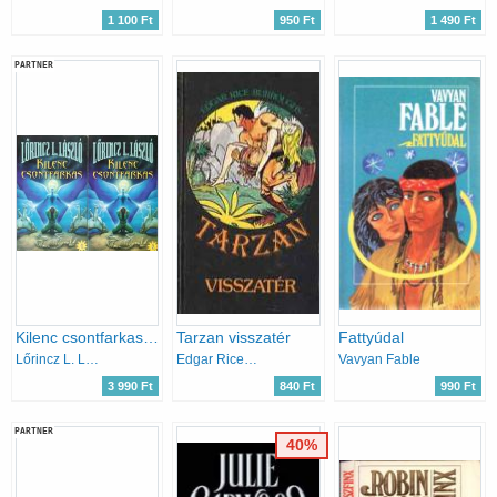
1 100 Ft
950 Ft
1 490 Ft
PARTNER
Kilenc csontfarkas 1-2.
Tarzan visszatér
Fattyúdal
Lőrincz L. László
Edgar Rice Burroughs
Vavyan Fable
3 990 Ft
840 Ft
990 Ft
PARTNER
40%