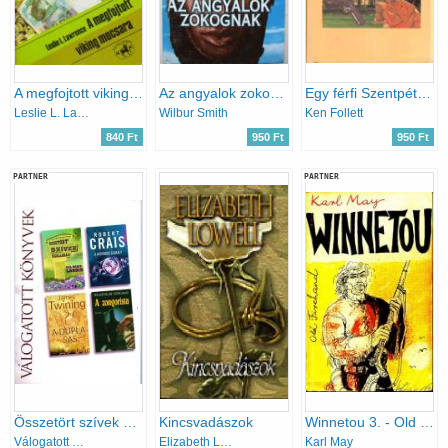
A megfojtott viking mocsara
Az angyalok zokognak
Egy férfi Szentpétervárról
Leslie L. Lawrence
Wilbur Smith
Ken Follett
840 Ft
950 Ft
950 Ft
PARTNER
PARTNER
Összetört szívek szállodája - A kétperces szabály - A dupla sas - A zongorista
Kincsvadászok
Winnetou 3. - Old Firehand
Válogatott könyvek
Elizabeth Lowell
Karl May