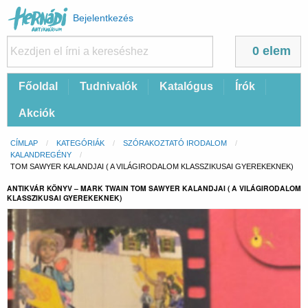
Felhasználói
Bejelentkezés
fiók
menüje
0 elem
Fő
Főoldal
Tudnivalók
Katalógus
Írók
navigáció
Akciók
Morzsa
CÍMLAP
KATEGÓRIÁK
SZÓRAKOZTATÓ IRODALOM
KALANDREGÉNY
CURRENT:
TOM SAWYER KALANDJAI ( A VILÁGIRODALOM KLASSZIKUSAI GYEREKEKNEK)
ANTIKVÁR KÖNYV – MARK TWAIN TOM SAWYER KALANDJAI ( A VILÁGIRODALOM
KLASSZIKUSAI GYEREKEKNEK)