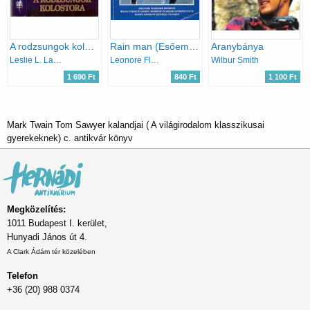
A rodzsungok kolostora
Rain man (Esőember)
Aranybánya
Leslie L. Lawrence
Leonore Fleischer
Wilbur Smith
1 690 Ft
840 Ft
1 100 Ft
Mark Twain Tom Sawyer kalandjai ( A világirodalom klasszikusai
gyerekeknek) c. antikvár könyv
Megközelítés:
1011 Budapest I. kerület,
Hunyadi János út 4.
A Clark Ádám tér közelében
Telefon
+36 (20) 988 0374