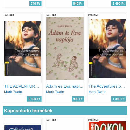
740 Ft
840 Ft
1 490 Ft
PARTNER
PARTNER
PARTNER
THE ADVENTURES OF TOM SAWYER - OXFORD BOOKWORMS 1.
Ádám és Éva naplója
The Adventures of Tom Sawyer
Mark Twain
Mark Twain
Mark Twain
1 690 Ft
990 Ft
1 490 Ft
Kapcsolódó termékek
PARTNER
PARTNER