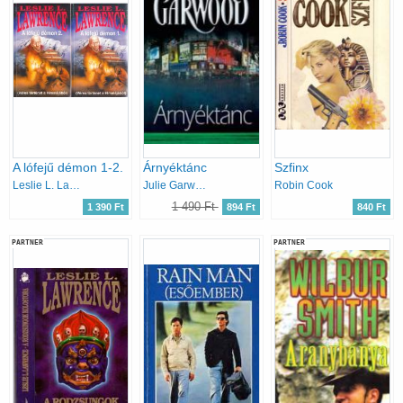
A lófejű démon 1-2.
Árnyéktánc
Szfinx
Leslie L. Lawrence
Julie Garwood
Robin Cook
1 490 Ft
1 390 Ft
894 Ft
840 Ft
PARTNER
PARTNER