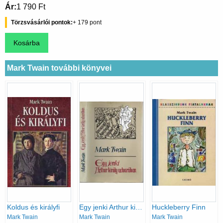
Ár
1 790 Ft
Törzsvásárlói pontok
179
Mark Twain további könyvei
Koldus és királyfi
Egy jenki Arthur király udvarában
Huckleberry Finn
Mark Twain
Mark Twain
Mark Twain