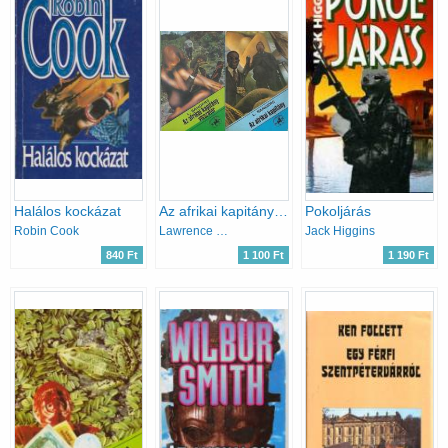
Halálos kockázat
Az afrikai kapitány + Az afrikai kapitány visszatér
Pokoljárás
Robin Cook
Lawrence Sanders
Jack Higgins
840 Ft
1 100 Ft
1 190 Ft