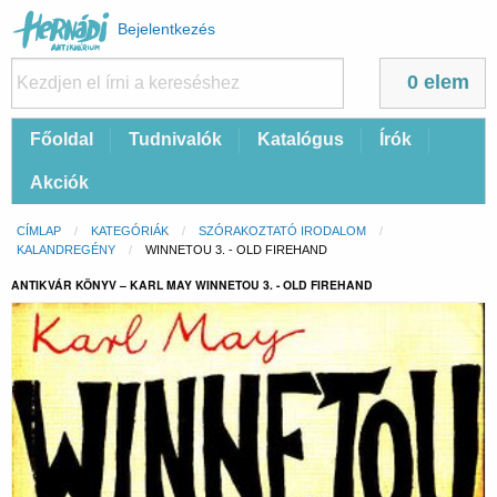
Felhasználói
Bejelentkezés
fiók
menüje
0 elem
Fő
Főoldal
Tudnivalók
Katalógus
Írók
navigáció
Akciók
Morzsa
CÍMLAP
KATEGÓRIÁK
SZÓRAKOZTATÓ IRODALOM
KALANDREGÉNY
CURRENT:
WINNETOU 3. - OLD FIREHAND
ANTIKVÁR KÖNYV – KARL MAY WINNETOU 3. - OLD FIREHAND