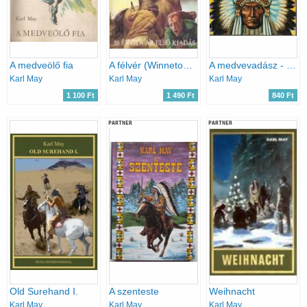
A medveölő fia
A félvér (Winnetou kalandjai)
A medvevadász - Regényes elbeszélés
Karl May
Karl May
Karl May
1 100 Ft
1 490 Ft
840 Ft
PARTNER
PARTNER
Old Surehand I.
A szenteste
Weihnacht
Karl May
Karl May
Karl May