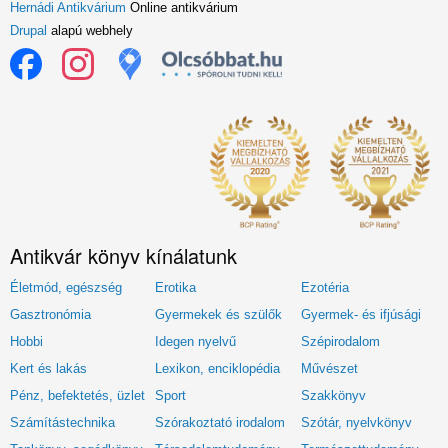
Hernádi Antikvárium
Online antikvárium
Drupal
alapú webhely
Antikvár könyv kínálatunk
Életmód, egészség
Erotika
Ezotéria
Gasztronómia
Gyermekek és szülők
Gyermek- és ifjúsági
Hobbi
Idegen nyelvű
Szépirodalom
Kert és lakás
Lexikon, enciklopédia
Művészet
Pénz, befektetés, üzlet
Sport
Szakkönyv
Számítástechnika
Szórakoztató irodalom
Szótár, nyelvkönyv