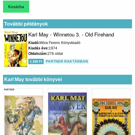
További példányok
Karl May - Winnetou 3. - Old Firehand
Kiadó
Móra Ferenc Könyvkiadó
Kiadás éve
1974
Oldalszám
276 oldal
PARTNER RAKTÁRBAN
1 290 Ft
Karl May további könyvei
PARTNER