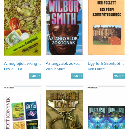
A megfojtott viking mocsara
Az angyalok zokognak
Egy férfi Szentpétervárról
Leslie L. Lawrence
Wilbur Smith
Ken Follett
840 Ft
950 Ft
950 Ft
PARTNER
PARTNER