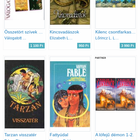
Összetört szívek szállodája - A kétperces szabály - A dupla sas - A zongorista
Kincsvadászok
Kilenc csontfarkas 1-2.
Válogatott könyvek
Elizabeth Lowell
Lőrincz L. László
1 100 Ft
950 Ft
3 990 Ft
PARTNER
Tarzan visszatér
Fattyúdal
A lófejű démon 1-2.