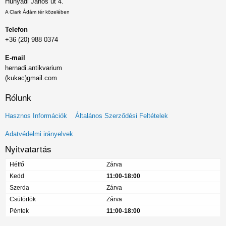
Hunyadi János út 4.
A Clark Ádám tér közelében
Telefon
+36 (20) 988 0374
E-mail
hernadi.antikvarium
(kukac)gmail.com
Rólunk
Lábléc
Hasznos Információk
Általános Szerződési Feltételek
menü
Adatvédelmi irányelvek
Nyitvatartás
Hétfő
Zárva
Kedd
11:00-18:00
Szerda
Zárva
Csütörtök
Zárva
Péntek
11:00-18:00