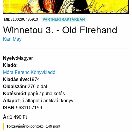
MID810028U485913
PARTNERI RAKTÁRBAN
Winnetou 3. - Old Firehand
Karl May
Nyelv
Magyar
Kiadó
Móra Ferenc Könyvkiadó
Kiadás éve
1974
Oldalszám
276 oldal
Kötésmód
papír / puha kötés
Állapot
jó állapotú antikvár könyv
ISBN
9631107159
Ár
1 490 Ft
Törzsvásárlói pontok
149