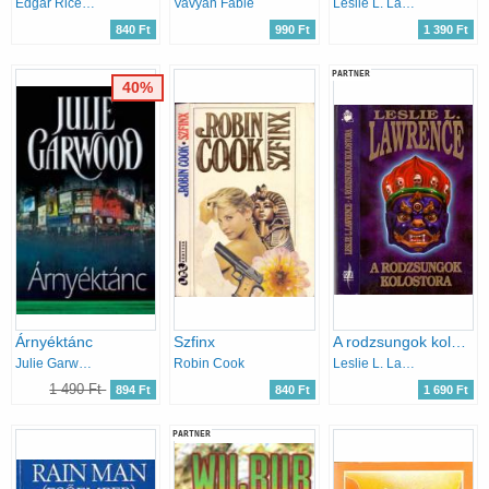
Edgar Rice Burroughs
Vavyan Fable
Leslie L. Lawrence
840 Ft
990 Ft
1 390 Ft
PARTNER
40%
Árnyéktánc
Szfinx
A rodzsungok kolostora
Julie Garwood
Robin Cook
Leslie L. Lawrence
1 490 Ft
894 Ft
840 Ft
1 690 Ft
PARTNER