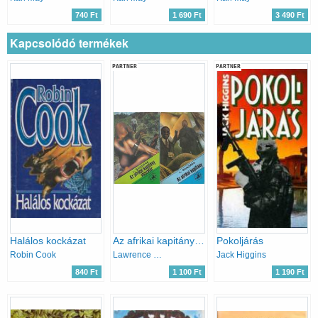
740 Ft
1 690 Ft
3 490 Ft
Kapcsolódó termékek
PARTNER
PARTNER
Halálos kockázat
Az afrikai kapitány + Az afrikai kapitány visszatér
Pokoljárás
Robin Cook
Lawrence Sanders
Jack Higgins
840 Ft
1 100 Ft
1 190 Ft