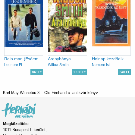
Rain man (Esőember)
Aranybánya
Holnap kezdődik az élet
Leonore Fleischer
Wilbur Smith
Nemere István
840 Ft
1 100 Ft
840 Ft
Karl May Winnetou 3. - Old Firehand c. antikvár könyv
Megközelítés:
1011 Budapest I. kerület,