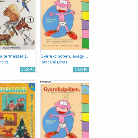
a természet 1.
Gyerekcipőben, avagy gyerekek mondták
igitta
Rangáné Lovas Ágnes
1 100 Ft
1 100 Ft
PARTNER