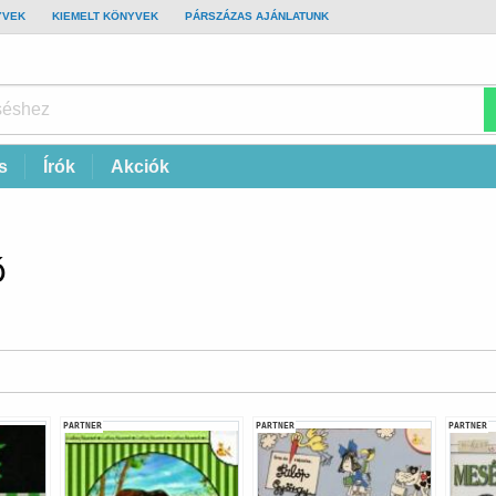
YVEK
KIEMELT KÖNYVEK
PÁRSZÁZAS AJÁNLATUNK
s
Írók
Akciók
ó
PARTNER
PARTNER
PARTNER