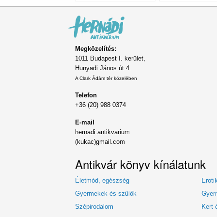
Megközelítés:
1011 Budapest I. kerület,
Hunyadi János út 4.
A Clark Ádám tér közelében
Telefon
+36 (20) 988 0374
E-mail
hernadi.antikvarium
(kukac)gmail.com
Antikvár könyv kínálatunk
Életmód, egészség
Eroti
Gyermekek és szülők
Gyerm
Szépirodalom
Kert 