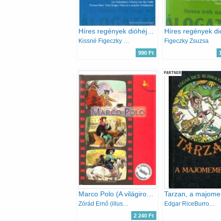
Híres regények dióhéjban
Kissné Figeczky Zsuzsanna
Figeczky Zsuzsa
990 Ft
PARTNER
Marco Polo (A világirodalom klasszikusai gyerekeknek)
Tarzan, a majom
Zórád Ernő (illusztráció)
Edgar RiceBurroughs
2 240 Ft