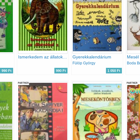
Ismerkedem az állatokkal 2.
Gyerekkalendárium
Mesél 
Fülöp György
Boda Br
990 Ft
990 Ft
1 050 Ft
PARTNER
PARTNER