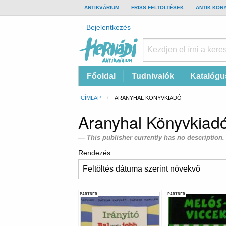
TOP
ANTIKVÁRIUM
FRISS FELTÖLTÉSEK
ANTIK KÖN
BAR
Felhasználói
Bejelentkezés
fiók
menüje
Hernádi
Fő
Főoldal
Tudnivalók
Katalógu
Antikvárium
navigáció
Online
Morzsa
CÍMLAP
CURRENT:
ARANYHAL KÖNYVKIADÓ
antikvárium
Aranyhal Könyvkiad
This publisher currently has no description.
Rendezés
PARTNER
PARTNER