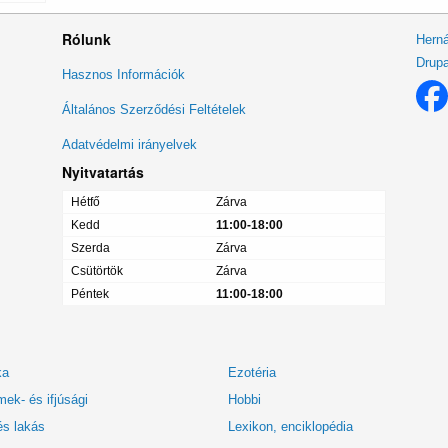
Rólunk
Herná
Drupa
Lábléc
Hasznos Információk
menü
Általános Szerződési Feltételek
Adatvédelmi irányelvek
Nyitvatartás
Hétfő
Zárva
Kedd
11:00-18:00
Szerda
Zárva
Csütörtök
Zárva
Péntek
11:00-18:00
ka
Ezotéria
ek- és ifjúsági
Hobbi
és lakás
Lexikon, enciklopédia