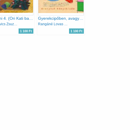
Origami 4. (Ori Kati babaháza)
Gyerekcipőben, avagy gyerekek mondták
Kricskovics Zsuzsnna
Rangáné Lovas Ágnes
1 100 Ft
1 100 Ft