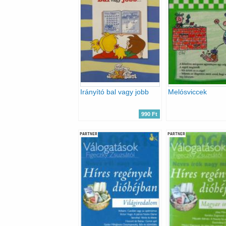
Irányító bal vagy jobb
Melósviccek
990 Ft
PARTNER
PARTNER