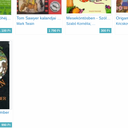
Híres regények dióhéjban Magyar irodalom Válogatások Neves írók nagy művei
Tom Sawyer kalandjai ( A világirodalom klasszikusai gyerekeknek)
Meseköntösben - Szólások, mondások, játékos feladatok
Mark Twain
Szabó Kornélia; Gaál Alma
1 100 Ft
1 790 Ft
300 Ft
ember
990 Ft