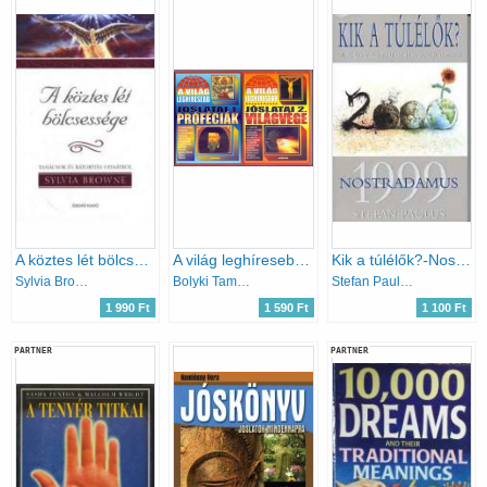
A köztes lét bölcsessége
A ​világ leghíresebb jóslatai 1. – Próféciák + 2 - Világvége (2 mű)
Kik a túlélők?-Nostradamus 1999
Sylvia Browne
Bolyki Tamás (szerk.)
Stefan Paulus
1 990 Ft
1 590 Ft
1 100 Ft
PARTNER
PARTNER