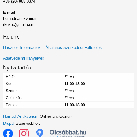
+36 (20) 988 0374
E-mail
hernadi.antikvarium
(kukac)gmail.com
Rólunk
Lábléc
Hasznos Információk
Általános Szerződési Feltételek
menü
Adatvédelmi irányelvek
Nyitvatartás
Hétfő
Zárva
Kedd
11:00-18:00
Szerda
Zárva
Csütörtök
Zárva
Péntek
11:00-18:00
Hernádi Antikvárium
Online antikvárium
Drupal
alapú webhely