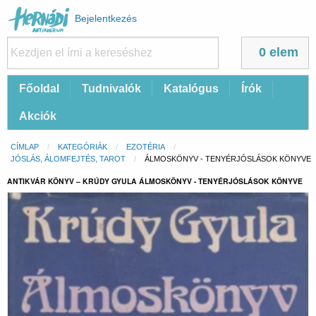
Felhasználói
Bejelentkezés
fiók
menüje
0 elem
Fő
Főoldal
Tudnivalók
Katalógus
Írók
navigáció
Akciók
Morzsa
CÍMLAP
KATEGÓRIÁK
EZOTÉRIA
JÓSLÁS, ÁLOMFEJTÉS, TAROT
CURRENT:
ÁLMOSKÖNYV - TENYÉRJÓSLÁSOK KÖNYVE
ANTIKVÁR KÖNYV – KRÚDY GYULA ÁLMOSKÖNYV - TENYÉRJÓSLÁSOK KÖNYVE