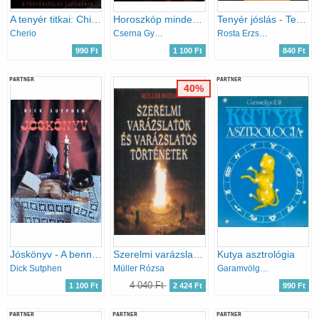
A tenyér titkai: Chiromantia
Horoszkóp mindenkinek
Tenyér jóslás - Tenyerünkben a jövő?
Cherio
Cserna György (szerk.)
Rosta Erzsébet; Joshi Bharat
990 Ft
1 100 Ft
840 Ft
PARTNER
PARTNER
40%
Jóskönyv - A bennünk élő jós
Szerelmi varázslatok és varázslatos történetek
Kutya asztrológia
Dick Sutphen
Müller Rózsa
Garamvölgyi Edit
4 040 Ft
1 100 Ft
2 424 Ft
990 Ft
PARTNER
PARTNER
PARTNER