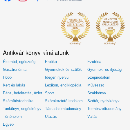
Antikvár könyv kínálatunk
Életmód, egészség
Erotika
Ezotéria
Gasztronómia
Gyermekek és szülők
Gyermek- és ifjúsági
Hobbi
Idegen nyelvű
Szépirodalom
Kert és lakás
Lexikon, enciklopédia
Művészet
Pénz, befektetés, üzlet
Sport
Szakkönyv
Számítástechnika
Szórakoztató irodalom
Szótár, nyelvkönyv
Tankönyv, segédkönyv
Társadalomtudomány
Természettudomány
Történelem
Utazás
Vallás
Egyéb