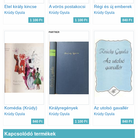
Etel király kincse
A vörös postakocsi
Régi és új emberek
Krúdy Gyula
Krúdy Gyula
Krúdy Gyula
1 100 Ft
1 100 Ft
840 Ft
PARTNER
Komédia (Krúdy)
Királyregények
Az utolsó gavallér
Krúdy Gyula
Krúdy Gyula
Krúdy Gyula
840 Ft
1 100 Ft
840 Ft
Kapcsolódó termékek