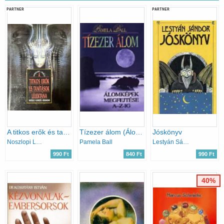
PARTNER
PARTNER
A titkos erők és tanítások lélektana
Tízezer álom (Álomképek megfejtése A-Z-ig)
Jóskönyv
Noszlopi László
Pamela Ball
Lestyán Sándor
990 Ft
840 Ft
990 Ft
40%