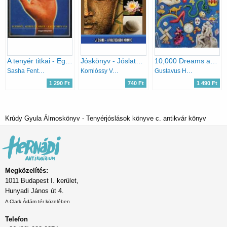
A tenyér titkai - Egészség, szerelem, siker a kezedben van
Jóskönyv - Jóslatok mindennapra
10,000 Dreams and their Traditional Meanings
Sasha Fenton, Malcolm Wright
Komlóssy Vera
Gustavus Hindman Miller
1 290 Ft
740 Ft
1 490 Ft
Krúdy Gyula Álmoskönyv - Tenyérjóslások könyve c. antikvár könyv
Megközelítés:
1011 Budapest I. kerület,
Hunyadi János út 4.
A Clark Ádám tér közelében
Telefon