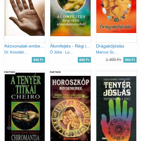
Kézvonalak-embersorsok
Álomfejtés - Régi idők álmoskönyveiből - (népi gyűjtés)
Drágakőjóslás
Dr. Kosutány István
Ó Júlia · Lux Alfréd
Marcus Schmieke
1 490 Ft
840 Ft
840 Ft
894 Ft
PARTNER
PARTNER