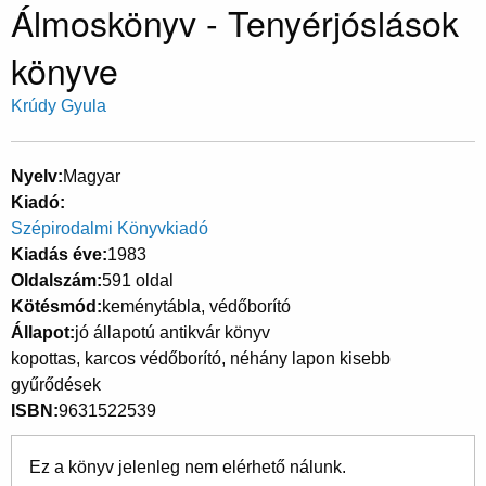
Álmoskönyv - Tenyérjóslások
könyve
Krúdy Gyula
Nyelv
Magyar
Kiadó
Szépirodalmi Könyvkiadó
Kiadás éve
1983
Oldalszám
591 oldal
Kötésmód
keménytábla, védőborító
Állapot
jó állapotú antikvár könyv
kopottas, karcos védőborító, néhány lapon kisebb
gyűrődések
ISBN
9631522539
Ez a könyv jelenleg nem elérhető nálunk.