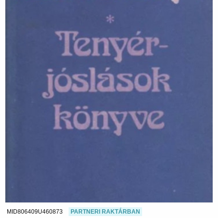
MID806409U460873
PARTNERI RAKTÁRBAN