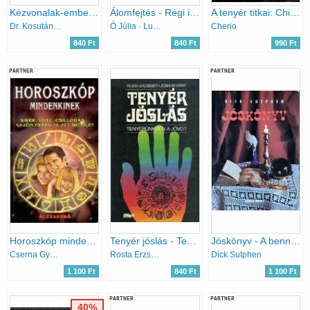
Kézvonalak-embersorsok
Álomfejtés - Régi idők álmoskönyveiből - (népi gyűjtés)
A tenyér titkai: Chiromantia
Dr. Kosutány István
Ó Júlia · Lux Alfréd
Cherio
840 Ft
840 Ft
990 Ft
PARTNER
PARTNER
Horoszkóp mindenkinek
Tenyér jóslás - Tenyerünkben a jövő?
Jóskönyv - A bennünk élő jós
Cserna György (szerk.)
Rosta Erzsébet; Joshi Bharat
Dick Sutphen
1 100 Ft
840 Ft
1 100 Ft
PARTNER
PARTNER
40%