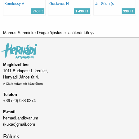
Komlóssy Vera
Gustavus Hindman Miller
Urr Géza (szerk.)
740 Ft
1 490 Ft
990 Ft
Marcus Schmieke Drágakőjóslás c. antikvár könyv
Megközelítés:
1011 Budapest I. kerület,
Hunyadi János út 4.
A Clark Ádám tér közelében
Telefon
+36 (20) 988 0374
E-mail
hernadi.antikvarium
(kukac)gmail.com
Rólunk