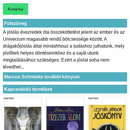
Fülszöveg
A jóslás évezredek óta összeköttetést jelent az ember és az
Univerzum magasabb rendű bölcsessége között. A
drágakőjóslás által mindahhouz a tudáshoz juthatunk, mely
jövőbeli helyes döntéseinkhez és a saját utunk
megtalálásához szükséges. Ezért a jóslat soha nem
tévedhet...
Marcus Schmieke további könyvei
Kapcsolódó termékek
PARTNER
PARTNER