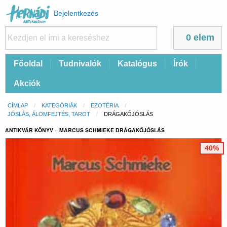
Felhasználói
Bejelentkezés
fiók
menüje
0 elem
Fő
Főoldal
Tudnivalók
Katalógus
Írók
navigáció
Akciók
Morzsa
CÍMLAP
KATEGÓRIÁK
EZOTÉRIA
JÓSLÁS, ÁLOMFEJTÉS, TAROT
CURRENT:
DRÁGAKŐJÓSLÁS
ANTIKVÁR KÖNYV – MARCUS SCHMIEKE DRÁGAKŐJÓSLÁS
40%