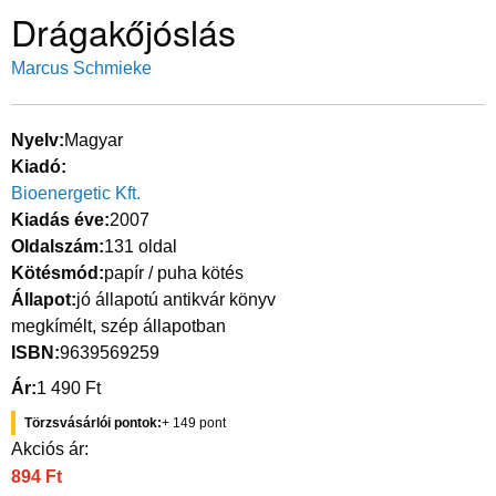
Drágakőjóslás
Marcus Schmieke
Nyelv
Magyar
Kiadó
Bioenergetic Kft.
Kiadás éve
2007
Oldalszám
131 oldal
Kötésmód
papír / puha kötés
Állapot
jó állapotú antikvár könyv
megkímélt, szép állapotban
ISBN
9639569259
Ár
1 490 Ft
Törzsvásárlói pontok
149
Akciós ár:
894 Ft