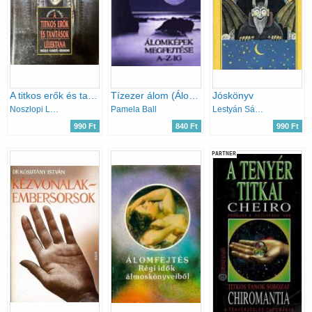
A titkos erők és tanítások lélektana
Tízezer álom (Álomképek megfejtése A-Z-ig)
Jóskönyv
Noszlopi László
Pamela Ball
Lestyán Sándor
990 Ft
840 Ft
990 Ft
PARTNER