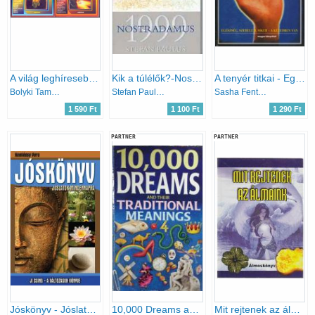
A ​világ leghíresebb jóslatai 1. – Próféciák + 2 - Világvége (2 mű)
Kik a túlélők?-Nostradamus 1999
A tenyér titkai - Egészség, szerelem, siker a kezedben van
Bolyki Tamás (szerk.)
Stefan Paulus
Sasha Fenton, Malcolm Wright
1 590 Ft
1 100 Ft
1 290 Ft
PARTNER
PARTNER
Jóskönyv - Jóslatok mindennapra
10,000 Dreams and their Traditional Meanings
Mit rejtenek az álmaink