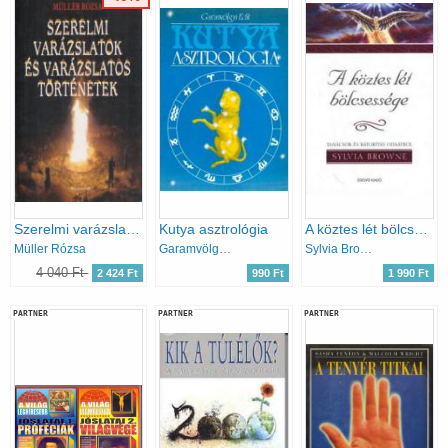
Szerelmi varázslatok és varázslatos történetek
Kutya asztrológia
A köztes lét bölcsessége
Müller Rózsa
Garamvölgyi Edit
Sylvia Browne
4 040 Ft
2 424 Ft
990 Ft
1 990 Ft
PARTNER
PARTNER
PARTNER