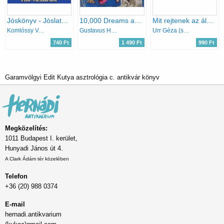
Jóskönyv - Jóslatok mindennapra
10,000 Dreams and their Traditional Meanings
Mit rejtenek az álmaink
Komlóssy Vera
Gustavus Hindman Miller
Urr Géza (szerk.)
740 Ft
1 490 Ft
990 Ft
Garamvölgyi Edit Kutya asztrológia c. antikvár könyv
Megközelítés:
1011 Budapest I. kerület,
Hunyadi János út 4.
A Clark Ádám tér közelében
Telefon
+36 (20) 988 0374
E-mail
hernadi.antikvarium