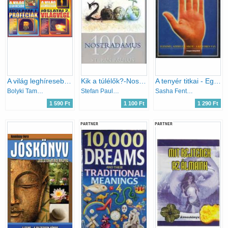
A ​világ leghíresebb jóslatai 1. – Próféciák + 2 - Világvége (2 mű)
Kik a túlélők?-Nostradamus 1999
A tenyér titkai - Egészség, szerelem, siker a kezedben van
Bolyki Tamás (szerk.)
Stefan Paulus
Sasha Fenton, Malcolm Wright
1 590 Ft
1 100 Ft
1 290 Ft
PARTNER
PARTNER