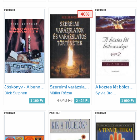
PARTNER
PARTNER
40%
Jóskönyv - A bennünk élő jós
Szerelmi varázslatok és varázslatos történetek
A köztes lét bölcsessége
Dick Sutphen
Müller Rózsa
Sylvia Browne
4 040 Ft
1 100 Ft
2 424 Ft
1 990 Ft
PARTNER
PARTNER
PARTNER