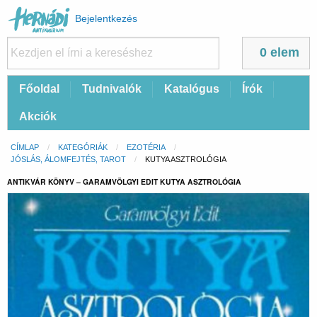
Felhasználói
Bejelentkezés
fiók
menüje
0 elem
Fő
Főoldal
Tudnivalók
Katalógus
Írók
navigáció
Akciók
Morzsa
CÍMLAP
KATEGÓRIÁK
EZOTÉRIA
JÓSLÁS, ÁLOMFEJTÉS, TAROT
CURRENT:
KUTYA ASZTROLÓGIA
ANTIKVÁR KÖNYV – GARAMVÖLGYI EDIT KUTYA ASZTROLÓGIA