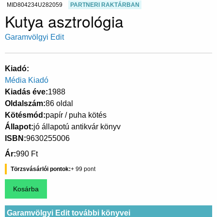
MID804234U282059
PARTNERI RAKTÁRBAN
Kutya asztrológia
Garamvölgyi Edit
Kiadó
Média Kiadó
Kiadás éve
1988
Oldalszám
86 oldal
Kötésmód
papír / puha kötés
Állapot
jó állapotú antikvár könyv
ISBN
9630255006
Ár
990 Ft
Törzsvásárlói pontok
99
Garamvölgyi Edit további könyvei