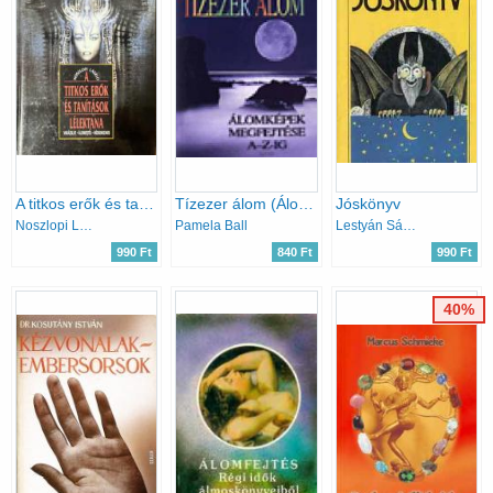
A titkos erők és tanítások lélektana
Tízezer álom (Álomképek megfejtése A-Z-ig)
Jóskönyv
Noszlopi László
Pamela Ball
Lestyán Sándor
990 Ft
840 Ft
990 Ft
40%