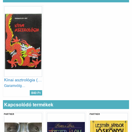
Kínai asztrológia (Garamvölgyi) - beszélgetések a szabad akaratról és a sorsról
Garamvölgyi Edit
840 Ft
Kapcsolódó termékek
PARTNER
PARTNER