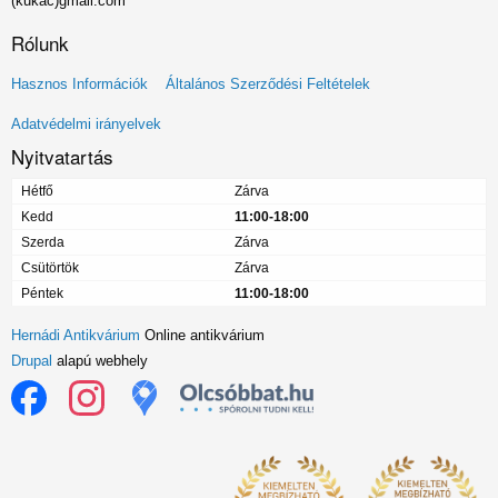
(kukac)gmail.com
Rólunk
Lábléc
Hasznos Információk
Általános Szerződési Feltételek
menü
Adatvédelmi irányelvek
Nyitvatartás
Hétfő
Zárva
Kedd
11:00-18:00
Szerda
Zárva
Csütörtök
Zárva
Péntek
11:00-18:00
Hernádi Antikvárium
Online antikvárium
Drupal
alapú webhely