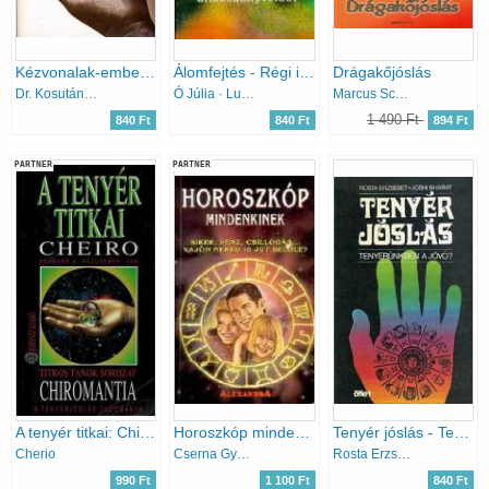
Kézvonalak-embersorsok
Álomfejtés - Régi idők álmoskönyveiből - (népi gyűjtés)
Drágakőjóslás
Dr. Kosutány István
Ó Júlia · Lux Alfréd
Marcus Schmieke
1 490 Ft
840 Ft
840 Ft
894 Ft
PARTNER
PARTNER
A tenyér titkai: Chiromantia
Horoszkóp mindenkinek
Tenyér jóslás - Tenyerünkben a jövő?
Cherio
Cserna György (szerk.)
Rosta Erzsébet; Joshi Bharat
990 Ft
1 100 Ft
840 Ft