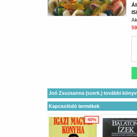
Ál
I
Ak
59
Joó Zsuzsanna (szerk.) további könyv
Kapcsolódó termékek
40%