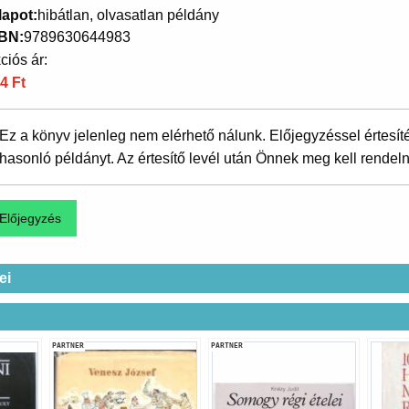
lapot
hibátlan, olvasatlan példány
SBN
9789630644983
ciós ár:
4 Ft
Ez a könyv jelenleg nem elérhető nálunk. Előjegyzéssel értesít
hasonló példányt. Az értesítő levél után Önnek meg kell rendeln
ei
PARTNER
PARTNER