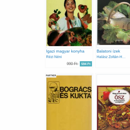
Igazi magyar konyha
Balatoni ízek
Rézi Néni
Halász Zoltán-Hemző Károly
990 Ft
594 Ft
PARTNER