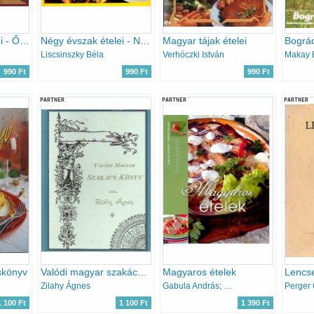
Négy évszak ételei - Ősz az Aranysárkány vendéglőben
Négy évszak ételei - Nyár az Aranysárkány vendéglőben
Magyar tájak ételei
Bográ
Liscsinszky Béla
Verhóczki István
Makay 
990 Ft
990 Ft
990 Ft
PARTNER
PARTNER
PARTNER
skönyv
Valódi magyar szakácskönyv (Reprint)
Magyaros ételek
Zilahy Ágnes
Gabula András; Halmos Monika
Perger 
1 100 Ft
1 100 Ft
1 390 Ft