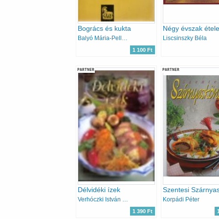
Bogrács és kukta
Balyó Mária-Pelle Józsefné
Liscsinszky Béla
1 100 Ft
PARTNER
PARTNER
Délvidéki ízek
Szentesi Szárnya
Verhóczki István (szerk.)
Korpádi Péter
1 390 Ft