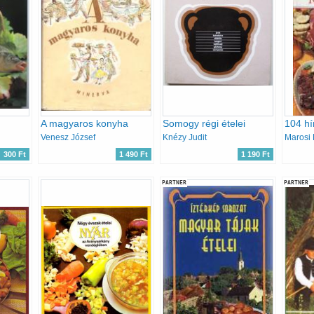
A magyaros konyha
Somogy régi ételei
104 hí
Venesz József
Knézy Judit
300 Ft
1 490 Ft
1 190 Ft
PARTNER
PARTNER