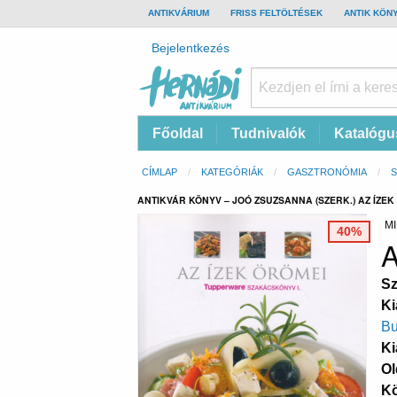
TOP
ANTIKVÁRIUM
FRISS FELTÖLTÉSEK
ANTIK KÖN
BAR
Felhasználói
Bejelentkezés
fiók
menüje
Hernádi
Fő
Főoldal
Tudnivalók
Katalógu
Antikvárium
navigáció
Online
Morzsa
CÍMLAP
KATEGÓRIÁK
GASZTRONÓMIA
antikvárium
ANTIKVÁR KÖNYV – JOÓ ZSUZSANNA (SZERK.) AZ ÍZEK 
MI
40%
A
Sz
Ki
Bu
Ki
Ol
K