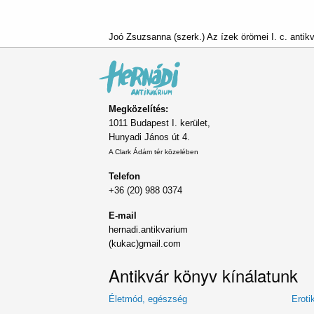
Joó Zsuzsanna (szerk.) Az ízek örömei I. c. antik
Megközelítés:
1011 Budapest I. kerület,
Hunyadi János út 4.
A Clark Ádám tér közelében
Telefon
+36 (20) 988 0374
E-mail
hernadi.antikvarium
(kukac)gmail.com
Antikvár könyv kínálatunk
Életmód, egészség
Eroti