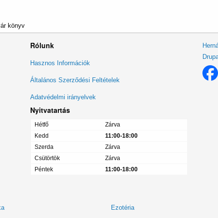
vár könyv
Rólunk
Herná
Drupa
Lábléc
Hasznos Információk
menü
Általános Szerződési Feltételek
Adatvédelmi irányelvek
Nyitvatartás
Hétfő
Zárva
Kedd
11:00-18:00
Szerda
Zárva
Csütörtök
Zárva
Péntek
11:00-18:00
ka
Ezotéria