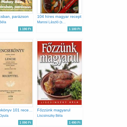
csban, parázson
104 híres magyar recept
Béla
Marosi László (szerk.)
1 190 Ft
1 100 Ft
Lencsekönyv 101 recepttel
Főzzünk magyarul
Gyula
Liscsinszky Béla
1 090 Ft
1 490 Ft