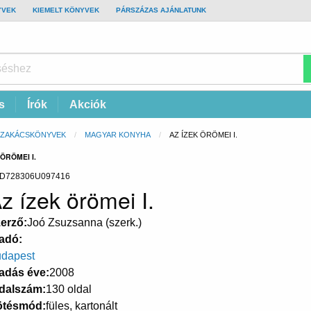
YVEK
KIEMELT KÖNYVEK
PÁRSZÁZAS AJÁNLATUNK
s
Írók
Akciók
SZAKÁCSKÖNYVEK
MAGYAR KONYHA
CURRENT:
AZ ÍZEK ÖRÖMEI I.
ÖRÖMEI I.
D728306U097416
z ízek örömei I.
erző
Joó Zsuzsanna (szerk.)
adó
dapest
adás éve
2008
dalszám
130 oldal
ötésmód
füles, kartonált