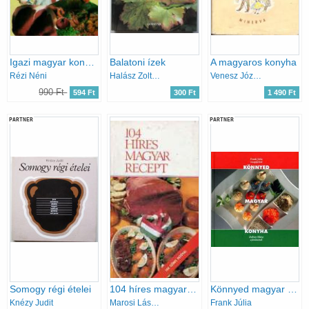
Igazi magyar konyha
Balatoni ízek
A magyaros konyha
Rézi Néni
Halász Zoltán-Hemző Károly
Venesz József
990 Ft
594 Ft
300 Ft
1 490 Ft
PARTNER
PARTNER
Somogy régi ételei
104 híres magyar recept
Könnyed magyar konyha
Knézy Judit
Marosi László szerk.
Frank Júlia