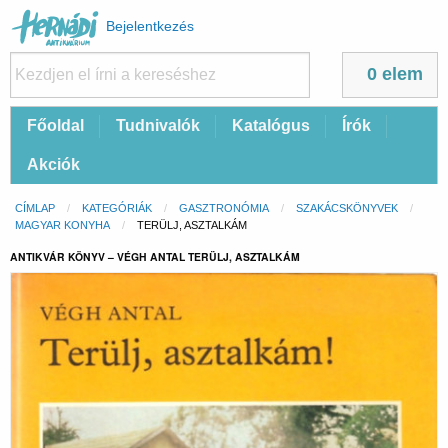
Felhasználói
Bejelentkezés
fiók
menüje
0 elem
Fő
Főoldal
Tudnivalók
Katalógus
Írók
navigáció
Akciók
Morzsa
CÍMLAP
KATEGÓRIÁK
GASZTRONÓMIA
SZAKÁCSKÖNYVEK
MAGYAR KONYHA
CURRENT:
TERÜLJ, ASZTALKÁM
ANTIKVÁR KÖNYV – VÉGH ANTAL TERÜLJ, ASZTALKÁM