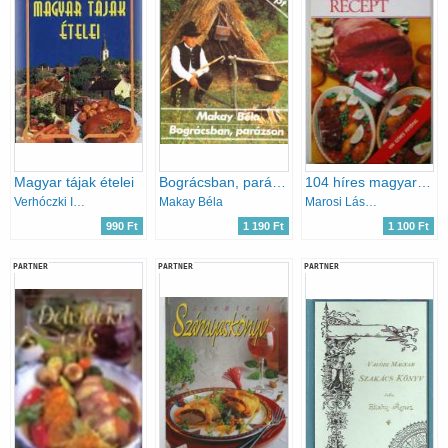
Magyar tájak ételei
Bográcsban, parázson
104 híres magyar recept
Verhóczki István
Makay Béla
Marosi László (szerk.)
990 Ft
1 190 Ft
1 100 Ft
PARTNER
PARTNER
PARTNER