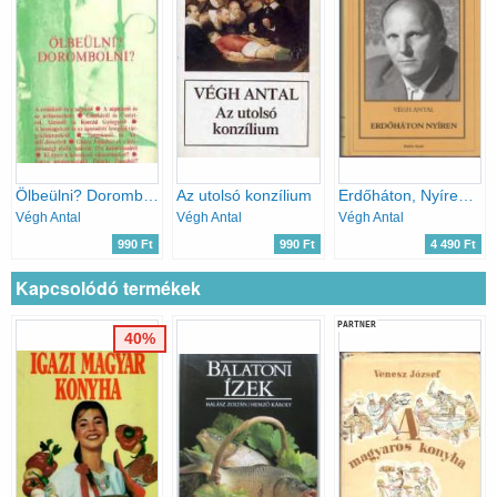
Ölbeülni? Dorombolni?
Az utolsó konzílium
Erdőháton, Nyíren - Korjellemző magyar próza 1945-1990
Végh Antal
Végh Antal
Végh Antal
990 Ft
990 Ft
4 490 Ft
Kapcsolódó termékek
PARTNER
40%