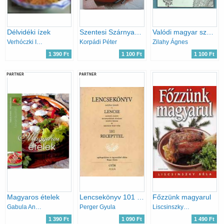
Délvidéki ízek
Szentesi Szárnyaskönyv
Valódi magyar szakácskönyv (Reprint)
Verhóczki István (szerk.)
Korpádi Péter
Zilahy Ágnes
1 390 Ft
1 100 Ft
1 100 Ft
PARTNER
PARTNER
Magyaros ételek
Lencsekönyv 101 recepttel
Főzzünk magyarul
Gabula András; Halmos Monika
Perger Gyula
Liscsinszky Béla
1 390 Ft
1 090 Ft
1 490 Ft