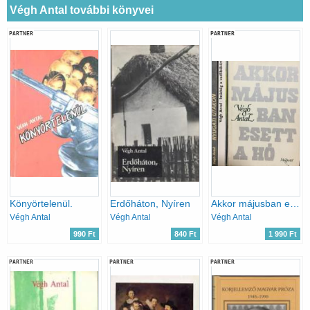
Végh Antal további könyvei
PARTNER
PARTNER
Könyörtelenül.
Erdőháton, Nyíren
Akkor májusban esett a hó + Nyugati utakon + Imádság a vadlibákért (3 kötet)
Végh Antal
Végh Antal
Végh Antal
990 Ft
840 Ft
1 990 Ft
PARTNER
PARTNER
PARTNER