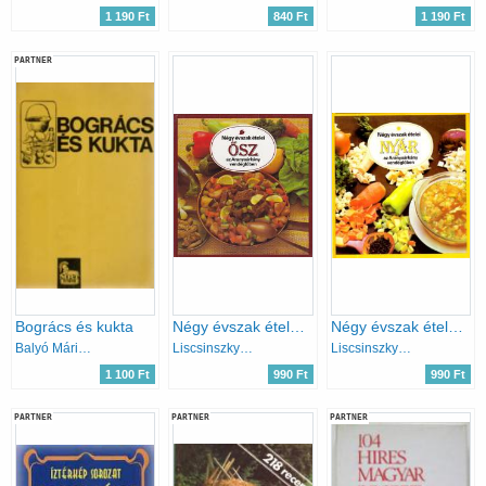
1 190 Ft
840 Ft
1 190 Ft
PARTNER
Bogrács és kukta
Négy évszak ételei - Ősz az Aranysárkány vendéglőben
Négy évszak ételei - Nyár az Aranysárkány vendéglőben
Balyó Mária-Pelle Józsefné
Liscsinszky Béla
Liscsinszky Béla
1 100 Ft
990 Ft
990 Ft
PARTNER
PARTNER
PARTNER