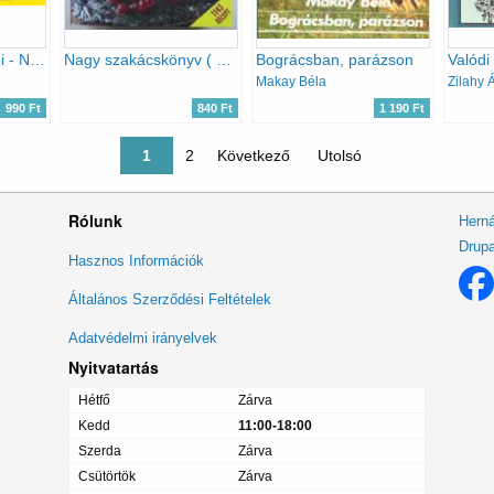
Négy évszak ételei - Nyár az Aranysárkány vendéglőben
Nagy szakácskönyv ( Black & White ) 1143 recept
Bográcsban, parázson
Makay Béla
Zilahy 
990 Ft
840 Ft
1 190 Ft
Jelenlegi oldal
1
Oldal
2
Következő oldal
Következő
Utolsó oldal
Utolsó
Rólunk
Herná
Drupa
Lábléc
Hasznos Információk
menü
Általános Szerződési Feltételek
Adatvédelmi irányelvek
Nyitvatartás
Hétfő
Zárva
Kedd
11:00-18:00
Szerda
Zárva
Csütörtök
Zárva