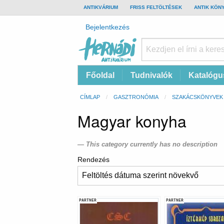
TOP
ANTIKVÁRIUM
FRISS FELTÖLTÉSEK
ANTIK KÖN
BAR
Felhasználói
Bejelentkezés
fiók
menüje
Hernádi
Fő
Főoldal
Tudnivalók
Katalógu
Antikvárium
navigáció
Online
Morzsa
CÍMLAP
GASZTRONÓMIA
SZAKÁCSKÖNYVEK
antikvárium
Magyar konyha
This category currently has no description
Rendezés
PARTNER
PARTNER