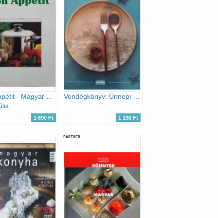
Bon Appétit - Magyar ételek AMC-receptjei
Vendégkönyv: Ünnepi ízek Óbudán
úlia
1 690 Ft
1 190 Ft
PARTNER