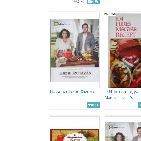
990 Ft
594 Ft
PARTNER
Hazai ízutazás (Szenvedélyünk a főzés)
104 híres magyar 
Marosi László (szerk.)
990 Ft