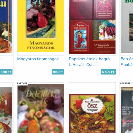
i
Magyaros finomságok
Paprikás ételek bográcsban 4 kötet (2002 + 2003 + 2004 + 2006)
L. Horváth Csilla (szerk.), Leitner László (szerk.)
Frank J
990 Ft
990 Ft
5 490 Ft
PARTNER
PARTNER