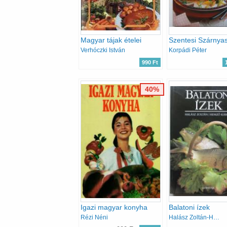
Magyar tájak ételei
Szentesi Szárnya
Verhóczki István
Korpádi Péter
990 Ft
40%
Igazi magyar konyha
Balatoni ízek
Rézi Néni
Halász Zoltán-Hemző Károly