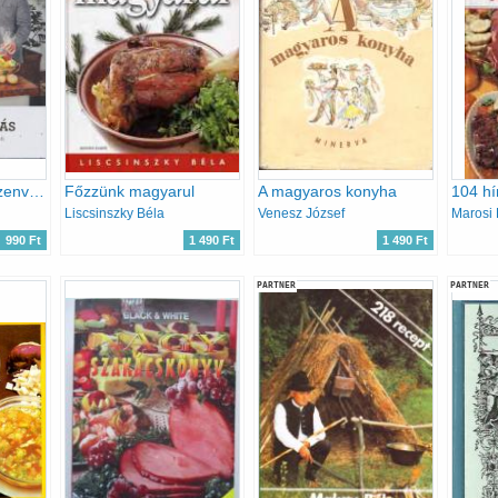
Hazai ízutazás (Szenvedélyünk a főzés)
Főzzünk magyarul
A magyaros konyha
104 hí
Liscsinszky Béla
Venesz József
990 Ft
1 490 Ft
1 490 Ft
PARTNER
PARTNER