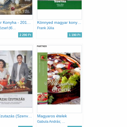
Magyar Konyha - 2017. december (41. évfolyam 12. szám)
Könnyed magyar konyha
Vinkó József (főszerk.)
Frank Júlia
2 290 Ft
1 190 Ft
PARTNER
Hazai ízutazás (Szenvedélyünk a főzés)
Magyaros ételek
Gabula András; Halmos Monika