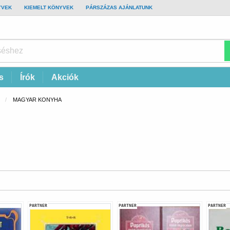
YVEK
KIEMELT KÖNYVEK
PÁRSZÁZAS AJÁNLATUNK
s
Írók
Akciók
CURRENT:
MAGYAR KONYHA
PARTNER
PARTNER
PARTNER