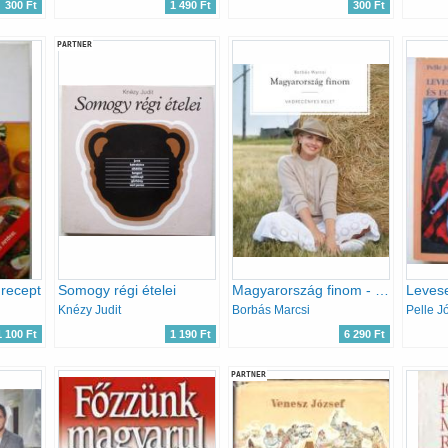
300 Ft
1 490 Ft
300 Ft
PARTNER
recept
Somogy régi ételei
Magyarország finom - Vadregényes kelet
Knézy Judit
Borbás Marcsi
Pelle J
1 100 Ft
1 190 Ft
6 290 Ft
PARTNER