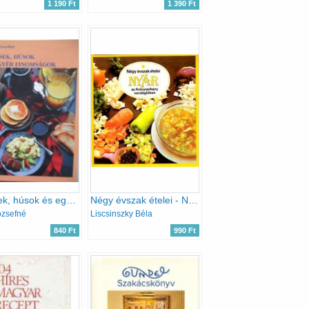
1 190 Ft
1 390 Ft
Levesek, húsok és egyéb finomságok
Négy évszak ételei - Nyár az Aranysárkány vendéglőben
ózsefné
Liscsinszky Béla
840 Ft
990 Ft