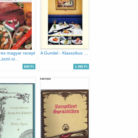
res magyar recept
A Gundel - Klasszikus receptek és az új korszak fogásai
Marosi László szerk.
840 Ft
1 490 Ft
PARTNER