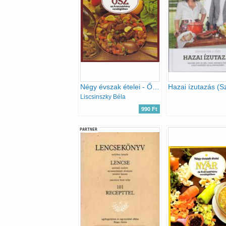
Négy évszak ételei - Ősz az Aranysárkány vendéglőben
Liscsinszky Béla
990 Ft
PARTNER