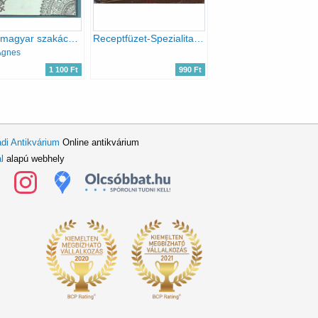
Valódi magyar szakácskönyv (Reprint)
Receptfüzet-Spezialitaten
Ágnes
1 100 Ft
990 Ft
di Antikvárium
Online antikvárium
l
alapú webhely