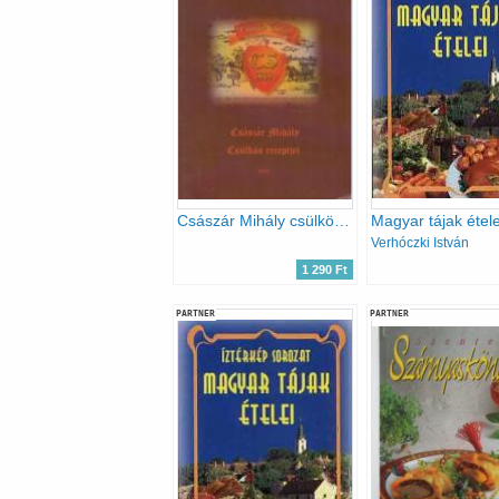
Császár Mihály csülkös receptjei
Magyar tájak étele
Verhóczki István
1 290 Ft
PARTNER
PARTNER