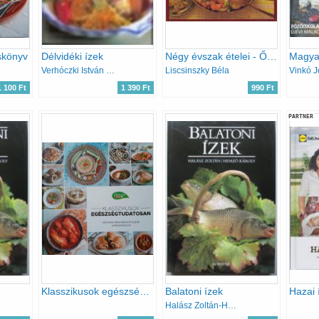
skönyv
Délvidéki ízek
Négy évszak ételei - Ősz az Aranysárkány vendéglőben
Verhóczki István (szerk.)
Liscsinszky Béla
1 100 Ft
1 390 Ft
990 Ft
PARTNER
Klasszikusok egészségtudatosan - Kedvenc magyaros ételeink újragondolva
Balatoni ízek
Halász Zoltán-Hemző Károly