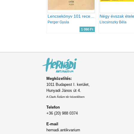
Lencsekönyv 101 recepttel
Perger Gyula
Liscsinszky Béla
1 090 Ft
Oldalszámozás
Megközelítés:
1011 Budapest I. kerület,
Hunyadi János út 4.
A Clark Ádám tér közelében
Telefon
+36 (20) 988 0374
E-mail
hernadi.antikvarium