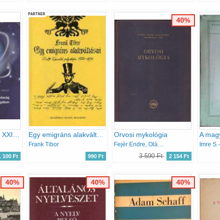
PARTNER
40%
A világgazdaság a XXI. század forgatagában - Új trendek és stratégiák
Egy emigráns alakváltásai
Orvosi mykológia
Frank Tibor
Fejér Endre, Oláh Dániel, Szathmáry Sebestyén
3 590 Ft
1 100 Ft
990 Ft
2 154 Ft
40%
40%
40%