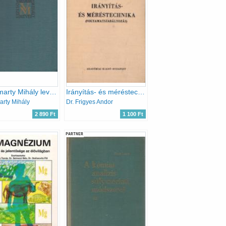
Vörösmarty Mihály levelezése (Vörösmarty M. összes művei 18.)
Irányítás- és méréstechnika (folyamatszabályozás)
rty Mihály
Dr. Frigyes Andor
2 890 Ft
1 100 Ft
PARTNER