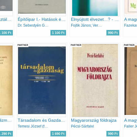
Az értékelés és osztályozás korszerűsítésének kérdései
Építőipar I.- Hatások és tulajdonságok (Műszaki értelmező szótár 37.)
Elnyújtott élvezet…? - Négy beszélgetés a marketingről
Dr. Sebestyén Gyula
Fojtik János; Veres János
1 100 Ft
1 100 Ft
990 Ft
PARTNER
PARTNER
PARTNER
A városok a feudalizmusból a kapitalizmusba való átmenet időszakában
Társadalom és Gazdaság, 2005/1-2. szám
Magyarország földrajza
Temesi József (főszerk.)
Pécsi-Sárfalvi
Faller 
1 290 Ft
1 690 Ft
990 Ft