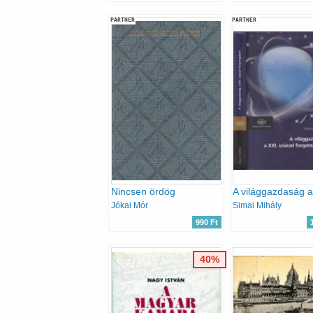
PARTNER
PARTNER
Nincsen ördög
Jókai Mór
Simai Mihály
990 Ft
40%