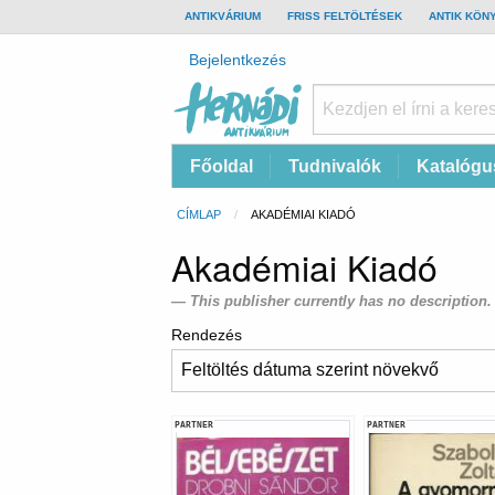
TOP
ANTIKVÁRIUM
FRISS FELTÖLTÉSEK
ANTIK KÖN
BAR
Felhasználói
Bejelentkezés
fiók
menüje
Hernádi
Fő
Főoldal
Tudnivalók
Katalógu
Antikvárium
navigáció
Online
Morzsa
CÍMLAP
CURRENT:
AKADÉMIAI KIADÓ
antikvárium
Akadémiai Kiadó
This publisher currently has no description.
Rendezés
PARTNER
PARTNER