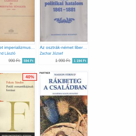
A német imperializmus és militarizmus újjáéledésének gazdasági...
Az osztrák-német liberális Alkotmánypárt és a politikai hatalom 1861-1881
nd László
Zachar József
990 Ft
1 990 Ft
594 Ft
1 194 Ft
PARTNER
40%