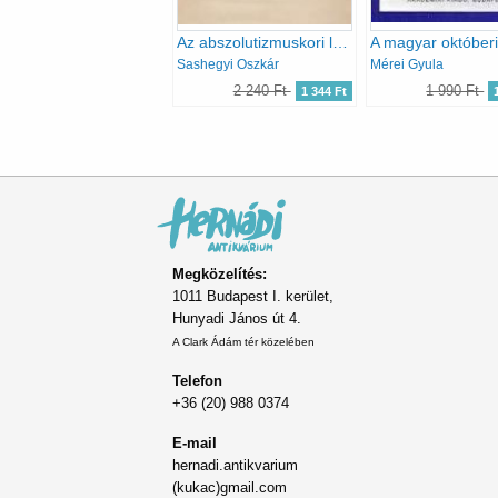
Az abszolutizmuskori levéltár (A Magyar Országos Levéltár kiadványai I. Levéltári leltárak 4.)
Sashegyi Oszkár
Mérei Gyula
2 240 Ft
1 990 Ft
1 344 Ft
Oldalszámozás
Megközelítés:
1011 Budapest I. kerület,
Hunyadi János út 4.
A Clark Ádám tér közelében
Telefon
+36 (20) 988 0374
E-mail
hernadi.antikvarium
(kukac)gmail.com