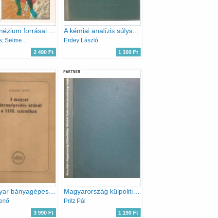
A magnézium forrásai és jelentősége az élővilágban
A kémiai analízis súlyszerinti módszerei III.
Fazekas; Selmeczi; Stefanovits
Erdey László
2 490 Ft
1 100 Ft
PARTNER
A magyar bányagépesítés úttörői a XVIII. században
Magyarország külpolitikája Gömbös Gyula miniszterelnöksége idején 1932-1936.
Jenő
Pritz Pál
3 990 Ft
1 190 Ft