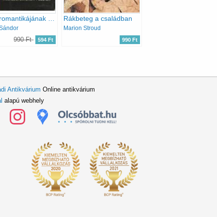
Petőfi romantikájának forrásai
Rákbeteg a családban
 Sándor
Marion Stroud
990 Ft
594 Ft
990 Ft
di Antikvárium
Online antikvárium
l
alapú webhely