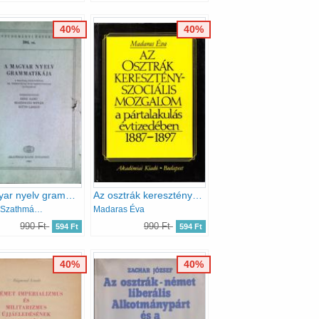
40%
40%
A magyar nyelv grammatikája
Az osztrák keresztény-szociális mozgalom a pártalakulás évtizedében 1887-1897
Imre S.-Szathmári I.-Szűts L.
Madaras Éva
990 Ft
990 Ft
594 Ft
594 Ft
40%
40%