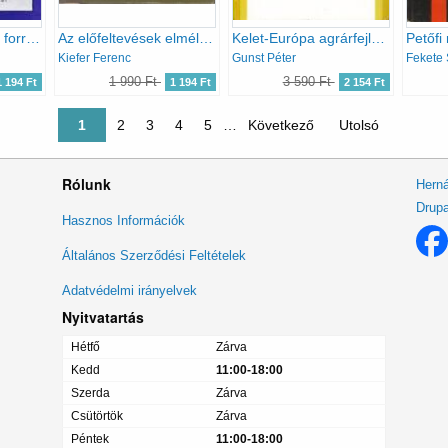
A magyar októberi forradalom és a polgári pártok
Az előfeltevések elmélete
Kelet-Európa agrárfejlődése a századfordulón (1880-1914)
Kiefer Ferenc
Gunst Péter
Fekete
1 990 Ft
3 590 Ft
1 194 Ft
1 194 Ft
2 154 Ft
Jelenlegi oldal
1
Oldal
2
Oldal
3
Oldal
4
Oldal
5
…
Következő oldal
Következő
Utolsó oldal
Utolsó
Rólunk
Herná
Drupa
Lábléc
Hasznos Információk
menü
Általános Szerződési Feltételek
Adatvédelmi irányelvek
Nyitvatartás
Hétfő
Zárva
Kedd
11:00-18:00
Szerda
Zárva
Csütörtök
Zárva
Péntek
11:00-18:00