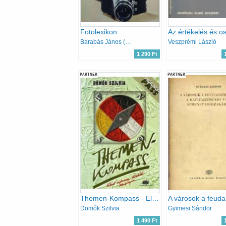
Fotolexikon
Barabás János (szerk.)
Veszprémi László
1 290 Ft
PARTNER
PARTNER
Themen-Kompass - Előkészítő tanfolyam a "C" típusú középfokú német nyelcvvizsgára
Dömők Szilvia
Gyimesi Sándor
1 490 Ft