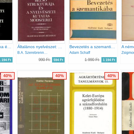
Kormányzati politika és parlamaneti ellenzék 1910-1914
Általános nyelvészet: A nyelv belső struktúrája és a nyelvészeti...
Bevezetés a szemantikába
B.A. Szerebrennyikov
Adam Schaff
Zsigmo
990 Ft
1 990 Ft
1 194 Ft
594 Ft
1 194 Ft
40%
40%
40%