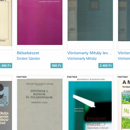
Bélsebészet
Vörösmarty Mihály levelezése (Vörösmarty M. összes művei 17.)
Drobni Sándor
Vörösmarty Mihály
Vörösma
1 490 Ft
990 Ft
2 490 Ft
PARTNER
PARTNER
PARTNER