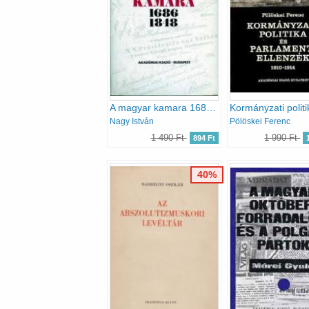
A magyar kamara 1686-1848
Nagy István
Pölöskei Ferenc
1 490 Ft
1 990 Ft
894 Ft
40%