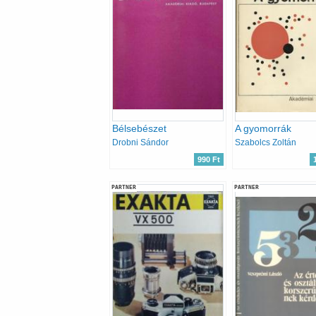
Bélsebészet
A gyomorrák
Drobni Sándor
Szabolcs Zoltán
990 Ft
PARTNER
PARTNER