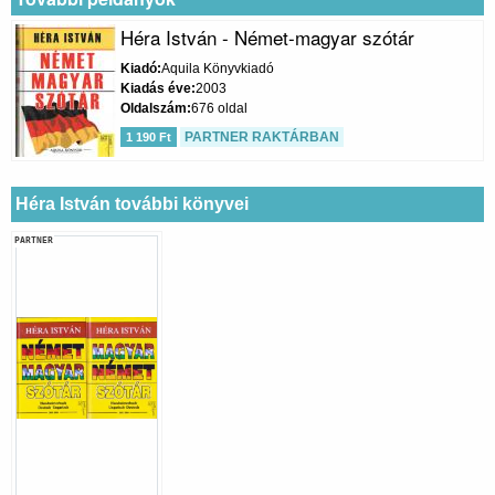
Héra István - Német-magyar szótár
Kiadó
Aquila Könyvkiadó
Kiadás éve
2003
Oldalszám
676 oldal
PARTNER RAKTÁRBAN
1 190 Ft
Héra István további könyvei
PARTNER