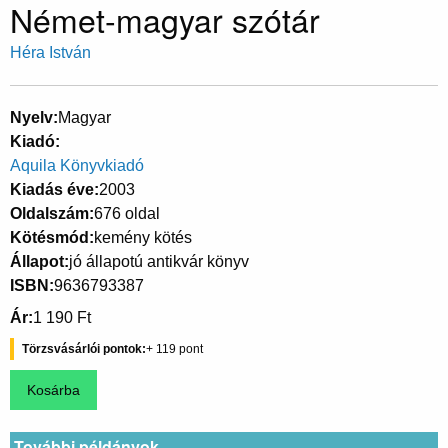
Német-magyar szótár
Héra István
Nyelv
Magyar
Kiadó
Aquila Könyvkiadó
Kiadás éve
2003
Oldalszám
676 oldal
Kötésmód
kemény kötés
Állapot
jó állapotú antikvár könyv
ISBN
9636793387
Ár
1 190 Ft
Törzsvásárlói pontok
119
További példányok