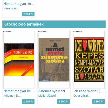
Német-magyar, magyar-német szótár
Héra István
2 890 Ft
Kapcsolódó termékek
PARTNER
PARTNER
PARTNER
Német-magyar kéziszótár (Kelemen)
A német nyelv szinonímaszótára
Ich liebe Wörter ( képes német-magyar szótár)
Kelemen Béla
Müller József
Ódor László-Szendrő Borbála
1 100 Ft
3 990 Ft
1 100 Ft