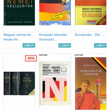
Magyar-német kéziszótár
Kompakt útiszótár - Német
Eurobooks - Die Deutsche Rechtschreibung - Grosses Wörterbuch mit alter und neuer Schreibweise
Hessky Regina (Szerk.)
Sövényházy Edit
1 890 Ft
1 100 Ft
1 490 Ft
PARTNER
PARTNER
40%