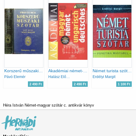
Korszerű műszaki szótár I. (német-magyar)
Akadémiai német-magyar kéziszótár / Deutsch-Ungarisches Handwörterbuch
Német turista szótár - Hogyan boldoguljunk külföldön nyelvtudás nélkül?
Pávó Elemér
Halász Előd - Földes Csaba - Uzonyi Pál
Erdélyi Margit
2 490 Ft
2 490 Ft
1 100 Ft
Héra István Német-magyar szótár c. antikvár könyv