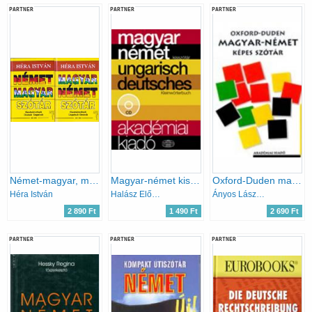
PARTNER
PARTNER
PARTNER
Német-magyar, magyar-német szótár
Magyar-német kisszótár CD-vel
Oxford-Duden magyar-német képes szótár
Héra István
Halász Előd; Földes Csaba; Uzonyi Pál
Ányos László; Dieter Solf
2 890 Ft
1 490 Ft
2 690 Ft
PARTNER
PARTNER
PARTNER