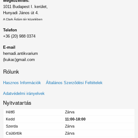
Megközelítés:
1011 Budapest I. kerület,
Hunyadi János út 4.
A Clark Ádám tér közelében
Telefon
+36 (20) 988 0374
E-mail
hernadi.antikvarium
(kukac)gmail.com
Rólunk
Lábléc
Hasznos Információk
Általános Szerződési Feltételek
menü
Adatvédelmi irányelvek
Nyitvatartás
Hétfő
Zárva
Kedd
11:00-18:00
Szerda
Zárva
Csütörtök
Zárva