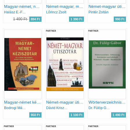
Magyar-német, német-magyar kisszótár I-II.
Német-magyar, magyar-német beszédfordulatok, kifejezések
Német-magyar útiszótár
Halász E.-Földes Cs.-Uzonyi P.
Lőrincz Zsolt
Pintér Zoltán
1 490 Ft
894 Ft
1 390 Ft
990 Ft
PARTNER
PARTNER
Magyar-német kéziszótár
Német-magyar útiszótár (Útiszótár mindenkinek)
Wörterverzeichnis-Erläuterung Kommentar zum Lehrbuch - Wirtschaft-Handel-Handelsrecht - (Szószedet-Kiegészítés-Kommentár)
Bodrogi Márta (szerk.)
Dávid Krisztina
Dr. Fülöp Gábor
950 Ft
1 100 Ft
1 490 Ft
PARTNER
PARTNER
PARTNER