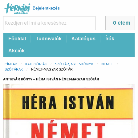
Felhasználói
Bejelentkezés
fiók
menüje
0 elem
Fő
Főoldal
Tudnivalók
Katalógus
Írók
navigáció
Akciók
Morzsa
CÍMLAP
KATEGÓRIÁK
SZÓTÁR, NYELVKÖNYV
NÉMET
SZÓTÁRAK
CURRENT:
NÉMET-MAGYAR SZÓTÁR
ANTIKVÁR KÖNYV – HÉRA ISTVÁN NÉMET-MAGYAR SZÓTÁR