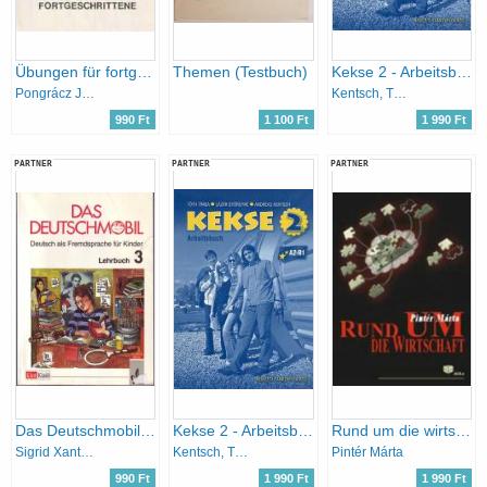
Übungen für fortgeschrittene
Themen (Testbuch)
Kekse 2 - Arbeitsbuch A2-B1
Pongrácz Judit
Kentsch, Tóth, Lázár Györgyné
990 Ft
1 100 Ft
1 990 Ft
PARTNER
PARTNER
PARTNER
Das Deutschmobil 3. Lehrbuch
Kekse 2 - Arbeitsbuch A2-B1
Rund um die wirtschaft A915
Sigrid Xanthos-Kretzschmer
Kentsch, Tóth, Lázár Györgyné
Pintér Márta
990 Ft
1 990 Ft
1 990 Ft