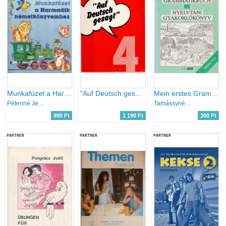
Munkafüzet a Harmadik németkönyvemhez
"Auf Deutsch gesagt" - Így mondják németül 4
Mein erstes Grammatikbuch - Nyelvtani gyakorlókönyv 1. (Themen Plus)
Péteriné Jencsky Erzsébet
Tamássyné Bíró Magda
990 Ft
1 190 Ft
300 Ft
PARTNER
PARTNER
PARTNER