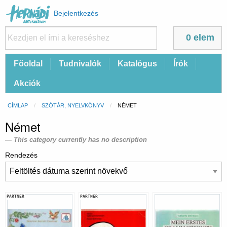
Felhasználói
Bejelentkezés
fiók
menüje
0 elem
Fő
Főoldal
Tudnivalók
Katalógus
Írók
navigáció
Akciók
Morzsa
CÍMLAP
SZÓTÁR, NYELVKÖNYV
CURRENT:
NÉMET
Német
This category currently has no description
Rendezés
PARTNER
PARTNER