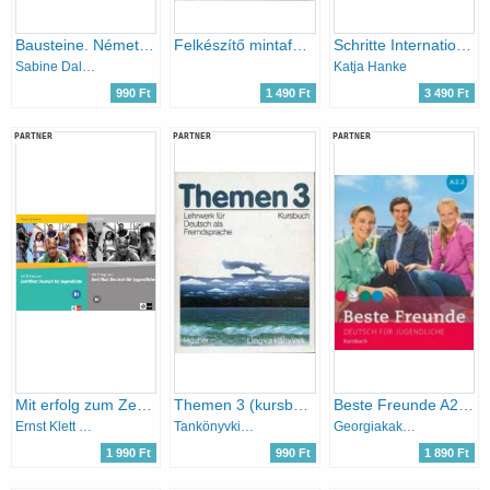
Bausteine. Német feladatgyűjtemény
Felkészítő mintafeladatok a középfokú (B2) német közgazdasági szaknyelvi vizsgához (Oeconom Közgazdasági Szaknyelvvizsga)
Schritte International 5 Kursbuch+Arbeitsbuch
Sabine Dallmann -Hessky Regina
Katja Hanke
990 Ft
1 490 Ft
3 490 Ft
PARTNER
PARTNER
PARTNER
Mit erfolg zum Zertifikat Deutsch für Jugendliche Übungs- und Testbuch + Lösungsheft (2 kötet)
Themen 3 (kursbuch)
Beste Freunde A2/2. Kursbuch - Deutsch für Jugendliche
Ernst Klett Sprachen
Tankönyvkiadó
Georgiakaki Manuela - Graf-Riemann Elisabeth - Schümann Anja - Seuthe Christiane
1 990 Ft
990 Ft
1 890 Ft