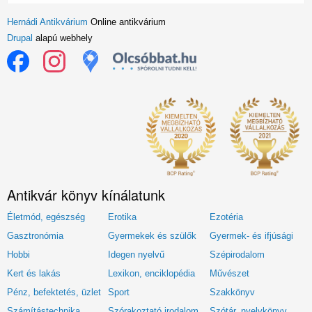
Hernádi Antikvárium
Online antikvárium
Drupal
alapú webhely
Antikvár könyv kínálatunk
Életmód, egészség
Erotika
Ezotéria
Gasztronómia
Gyermekek és szülők
Gyermek- és ifjúsági
Hobbi
Idegen nyelvű
Szépirodalom
Kert és lakás
Lexikon, enciklopédia
Művészet
Pénz, befektetés, üzlet
Sport
Szakkönyv
Számítástechnika
Szórakoztató irodalom
Szótár, nyelvkönyv