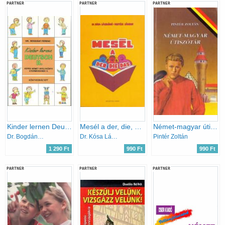
PARTNER
PARTNER
PARTNER
Kinder lernen Deutsch II. (Képes német nyelvkönyv)
Mesél a der, die, das
Német-magyar útiszótár
Dr. Bogdány Ferenc
Dr. Kósa Lászlóné - Kertész Sándor
Pintér Zoltán
1 290 Ft
990 Ft
990 Ft
PARTNER
PARTNER
PARTNER