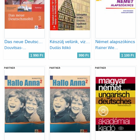
Das neue Deutschmobil 3 - Tankönyv
Készülj velünk, vizsgázz velünk! Német.
Német alapszókincs
Douvitsas-Gamst; Sigrid Xanthos-Kretzschmer
Dudás Ildikó
Rainer Wiedemann
1 990 Ft
990 Ft
1 100 Ft
PARTNER
PARTNER
PARTNER