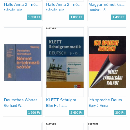
Hallo Anna 2 - német nyelv gyerekeknek Munkafüzet
Hallo Anna 2 - német nyelv gyerekeknek Munkafüzet
Magyar-német kisszótár CD-vel
Sárvári Tünde
Sárvári Tünde
Halász Előd; Földes Csaba; Uzonyi Pál
1 890 Ft
1 890 Ft
1 490 Ft
PARTNER
Deutsches Wörterbuch - Német értelmező szótár Címszavakba foglalt részletes nyelvtani áttekintéssel - Magyar Német
KLETT Schulgrammatik - Deutsch 5.-10. Klasse
Ich spreche Deutsch (Német társalgási kalauz)
Gerhard Wahrig
Elke Hufnagel
Egry J. Anna
1 990 Ft
2 490 Ft
300 Ft
PARTNER
PARTNER