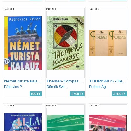
PARTNER
PARTNER
PARTNER
Német turista kalauz
Themen-Kompass - Előkészítő tanfolyam a "C" típusú középfokú német nyelcvvizsgára
TOURISMUS -Die Welt (der deutschen Sprache) öffnet sich-Lehrbuch BAND 1 & 2
Pátrovics Péter
Dömők Szilvia
Richter Ágnes
990 Ft
1 490 Ft
3 490 Ft
PARTNER
PARTNER
PARTNER