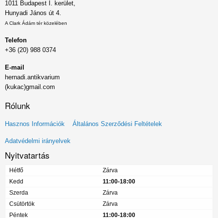
1011 Budapest I. kerület,
Hunyadi János út 4.
A Clark Ádám tér közelében
Telefon
+36 (20) 988 0374
E-mail
hernadi.antikvarium
(kukac)gmail.com
Rólunk
Lábléc
Hasznos Információk
Általános Szerződési Feltételek
menü
Adatvédelmi irányelvek
Nyitvatartás
Hétfő
Zárva
Kedd
11:00-18:00
Szerda
Zárva
Csütörtök
Zárva
Péntek
11:00-18:00