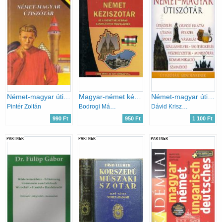
Német-magyar útiszótár
Magyar-német kéziszótár
Német-magyar útiszótár (Útiszótár mindenkinek)
Pintér Zoltán
Bodrogi Márta (szerk.)
Dávid Krisztina
990 Ft
950 Ft
1 100 Ft
PARTNER
PARTNER
PARTNER