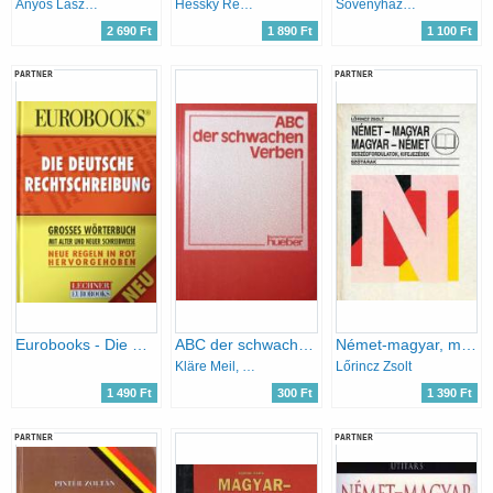
Ányos László; Dieter Solf
Hessky Regina (Szerk.)
Sövényházy Edit
2 690 Ft
1 890 Ft
1 100 Ft
PARTNER
PARTNER
Eurobooks - Die Deutsche Rechtschreibung - Grosses Wörterbuch mit alter und neuer Schreibweise
ABC der schwachen Verben
Német-magyar, magyar-német beszédfordulatok, kifejezések
Kläre Meil, Margit Arndt
Lőrincz Zsolt
1 490 Ft
300 Ft
1 390 Ft
PARTNER
PARTNER