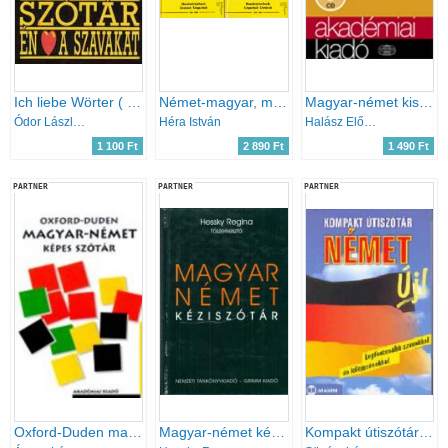
Ich liebe Wörter ( képes német-magyar szótár)
Német-magyar, magyar-német szótár
Magyar-német kisszótár CD-vel
Ódor László-Szendrő Borbála
Héra István
Halász Előd; Földes Csaba; Uzonyi Pál
1 100 Ft
2 890 Ft
1 490 Ft
PARTNER
PARTNER
PARTNER
Oxford-Duden magyar-német képes szótár
Magyar-német kéziszótár
Kompakt útiszótár - Német