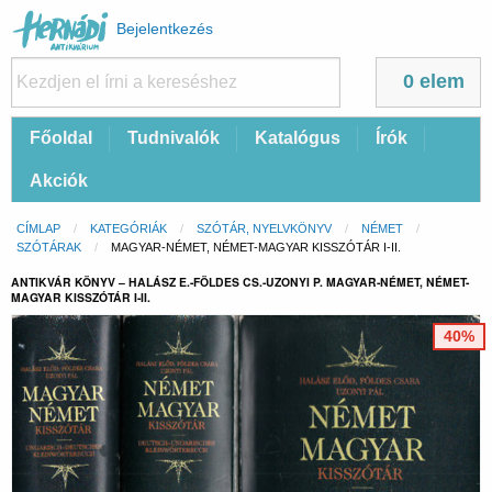
Felhasználói
Bejelentkezés
fiók
menüje
0 elem
Fő
Főoldal
Tudnivalók
Katalógus
Írók
navigáció
Akciók
Morzsa
CÍMLAP
KATEGÓRIÁK
SZÓTÁR, NYELVKÖNYV
NÉMET
SZÓTÁRAK
CURRENT:
MAGYAR-NÉMET, NÉMET-MAGYAR KISSZÓTÁR I-II.
ANTIKVÁR KÖNYV – HALÁSZ E.-FÖLDES CS.-UZONYI P. MAGYAR-NÉMET, NÉMET-
MAGYAR KISSZÓTÁR I-II.
40%