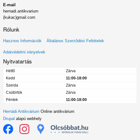
E-mail
hernadi.antikvarium
(kukac)gmail.com
Rólunk
Lábléc
Hasznos Információk
Általános Szerződési Feltételek
menü
Adatvédelmi irányelvek
Nyitvatartás
Hétfő
Zárva
Kedd
11:00-18:00
Szerda
Zárva
Csütörtök
Zárva
Péntek
11:00-18:00
Hernádi Antikvárium
Online antikvárium
Drupal
alapú webhely