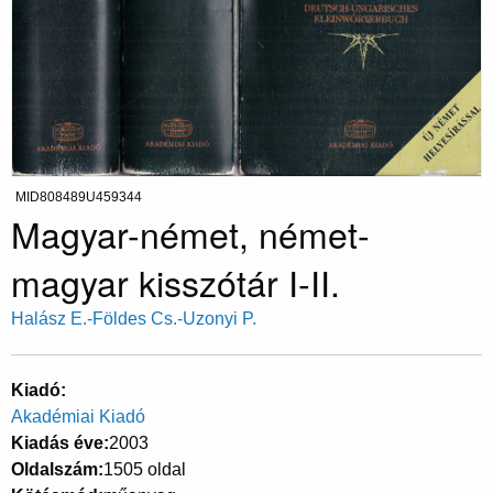
MID808489U459344
Magyar-német, német-
magyar kisszótár I-II.
Halász E.-Földes Cs.-Uzonyi P.
Kiadó
Akadémiai Kiadó
Kiadás éve
2003
Oldalszám
1505 oldal