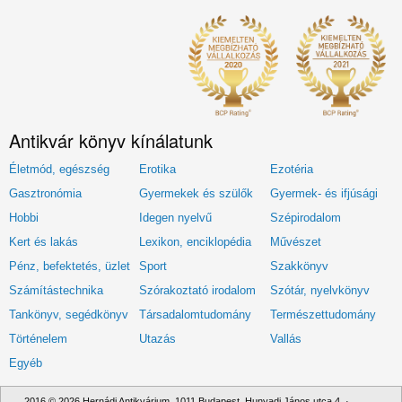
Antikvár könyv kínálatunk
Életmód, egészség
Erotika
Ezotéria
Gasztronómia
Gyermekek és szülők
Gyermek- és ifjúsági
Hobbi
Idegen nyelvű
Szépirodalom
Kert és lakás
Lexikon, enciklopédia
Művészet
Pénz, befektetés, üzlet
Sport
Szakkönyv
Számítástechnika
Szórakoztató irodalom
Szótár, nyelvkönyv
Tankönyv, segédkönyv
Társadalomtudomány
Természettudomány
Történelem
Utazás
Vallás
Egyéb
2016 © 2026 Hernádi Antikvárium. 1011 Budapest, Hunyadi János utca 4. ·