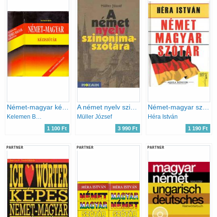
Német-magyar kéziszótár (Kelemen)
A német nyelv szinonímaszótára
Német-magyar szótár
Kelemen Béla
Müller József
Héra István
1 100 Ft
3 990 Ft
1 190 Ft
PARTNER
PARTNER
PARTNER