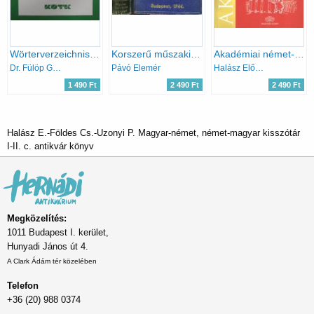
Wörterverzeichnis-Erläuterung Kommentar zum Lehrbuch - Wirtschaft-Handel-Handelsrecht - (Szószedet-Kiegészítés-Kommentár)
Korszerű műszaki szótár I. (német-magyar)
Akadémiai német-magyar kéziszótár / Deutsch-Ungarisches Handwörterbuch
Dr. Fülöp Gábor
Pávó Elemér
Halász Előd - Földes Csaba - Uzonyi Pál
1 490 Ft
2 490 Ft
2 490 Ft
Halász E.-Földes Cs.-Uzonyi P. Magyar-német, német-magyar kisszótár
I-II. c. antikvár könyv
Megközelítés:
1011 Budapest I. kerület,
Hunyadi János út 4.
A Clark Ádám tér közelében
Telefon
+36 (20) 988 0374