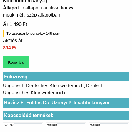
Kötésmód
műanyag
Állapot
jó állapotú antikvár könyv
megkímélt, szép állapotban
Ár
1 490 Ft
Törzsvásárlói pontok
149
Akciós ár:
894 Ft
Fülszöveg
Ungarisch-Deutsches Kleinwörterbuch, Deutsch-
Ungarisches Kleinwörterbuch
Halász E.-Földes Cs.-Uzonyi P. további könyvei
Kapcsolódó termékek
PARTNER
PARTNER
PARTNER