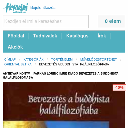
Felhasználói
Bejelentkezés
fiók
menüje
0 elem
Fő
Főoldal
Tudnivalók
Katalógus
Írók
navigáció
Akciók
Morzsa
CÍMLAP
KATEGÓRIÁK
TÖRTÉNELEM
MŰVELŐDÉSTÖRTÉNET
ORIENTALISZTIKA
CURRENT:
BEVEZETÉS A BUDDHISTA HALÁLFILOZÓFIÁBA
ANTIKVÁR KÖNYV – FARKAS LŐRINC IMRE KIADÓ BEVEZETÉS A BUDDHISTA
HALÁLFILOZÓFIÁBA
40%