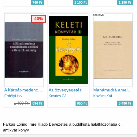
740 Ft
1 100 Ft
1 190 Ft
PARTNER
40%
A Kárpát-medence rovásfeliratos emlékei a Kr. u.17. századig
Az özvegyégetés
Mahámudrá amely eloszlatja a nemtudás sötétségét
Erdélyi István; Ráduly János
Kovács Gábor
Kovács Katalin (ford.)
1 490 Ft
894 Ft
950 Ft
8 490 Ft
Farkas Lőrinc Imre Kiadó Bevezetés a buddhista halálfilozófiába c.
antikvár könyv