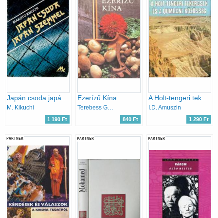
Japán csoda japán szemmel
Ezerízű Kína
A Holt-tengeri tekercsek és a qumrámi közösség
M. Kikuchi
Terebess Gábor
I.D. Amuszin
1 190 Ft
840 Ft
1 290 Ft
PARTNER
PARTNER
PARTNER