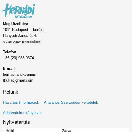
Megközelítés:
1011 Budapest I. kerület,
Hunyadi János út 4.
A Clark Ádám tér közelében
Telefon
+36 (20) 988 0374
E-mail
hernadi.antikvarium
(kukac)gmail.com
Rólunk
Lábléc
Hasznos Információk
Általános Szerződési Feltételek
menü
Adatvédelmi irányelvek
Nyitvatartás
Hétfő
Zárva