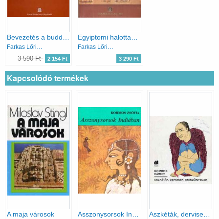
Bevezetés a buddhista ezoterikus tanokba
Egyiptomi halottaskönyv
Farkas Lőrinc Imre Kiadó
Farkas Lőrinc Imre Kiadó
3 590 Ft
2 154 Ft
3 290 Ft
Kapcsolódó termékek
A maja városok
Asszonysorsok Indiában
Aszkéták, dervisek, imaszőnyegek