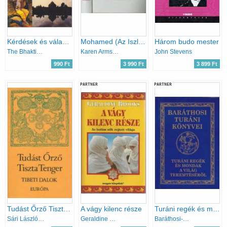
Kérdések és válaszok a krisna-tudatról
Mohamed (Az Iszlám nyugati szemmel)
Három budo mester
The Bhaktivedanta Book Trust
Karen Armstrong
John Stevens
990 Ft
3 990 Ft
3 899 Ft
PARTNER
PARTNER
Tudást Őrző Tiszta Tenger (Tibeti dalok)
A vágy kilenc része
Turáni regék és mondák a világ teremtéséről (Baráthosi Turáni könyvei)
Sári László (szerk.)
Geraldine Brooks
Baráthosi-Balogh Benedek