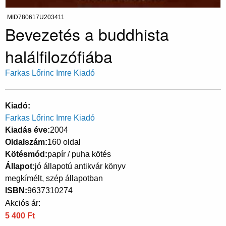
MID780617U203411
Bevezetés a buddhista
halálfilozófiába
Farkas Lőrinc Imre Kiadó
Kiadó
Farkas Lőrinc Imre Kiadó
Kiadás éve
2004
Oldalszám
160 oldal
Kötésmód
papír / puha kötés
Állapot
jó állapotú antikvár könyv
megkímélt, szép állapotban
ISBN
9637310274
Akciós ár:
5 400 Ft