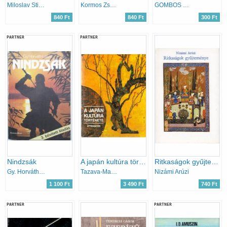
Miloslav Stingl
Kormos Zsófia
GOMBOS KÁROLY
840 Ft
840 Ft
300 Ft
PARTNER
PARTNER
Nindzsák
A japán kultúra története
Ritkaságok gyűjteménye
Gy. Horváth László
Tazava-Macsubara-Okuda
Nizámi Arúzi
1 100 Ft
3 490 Ft
740 Ft
PARTNER
PARTNER