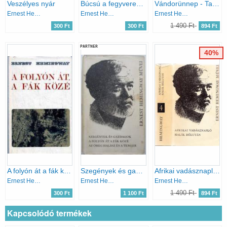
Veszélyes nyár
Búcsú a fegyverektől
Vándorünnep - Tavaszi zuhatag - Az ötödik hadoszlop - Cikkek, vallomások (Ernest Hemingway művei 6.)
Ernest Hemingway
Ernest Hemingway
Ernest Hemingway
1 490 Ft
300 Ft
300 Ft
894 Ft
PARTNER
40%
A folyón át a fák közé
Szegények és gazdagok - A folyón át a fák közé - Az öreg halász és a tenger (Ernest Hemingway művei 5.)
Afrikai vadásznapló - Halál délután (Ernest Hemingway művei 4.)
Ernest Hemingway
Ernest Hemingway
Ernest Hemingway
1 490 Ft
300 Ft
1 100 Ft
894 Ft
Kapcsolódó termékek