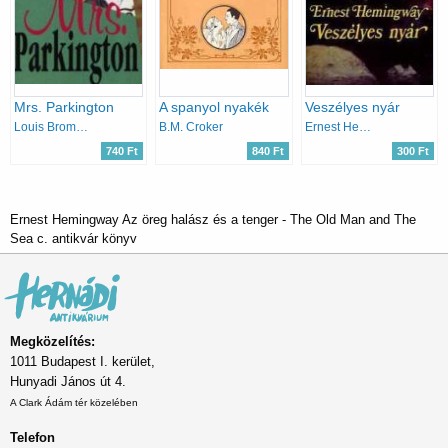
Mrs. Parkington
A spanyol nyakék
Veszélyes nyár
Louis Bromfield
B.M. Croker
Ernest Hemingway
740 Ft
840 Ft
300 Ft
Ernest Hemingway Az öreg halász és a tenger - The Old Man and The
Sea c. antikvár könyv
Megközelítés:
1011 Budapest I. kerület,
Hunyadi János út 4.
A Clark Ádám tér közelében
Telefon