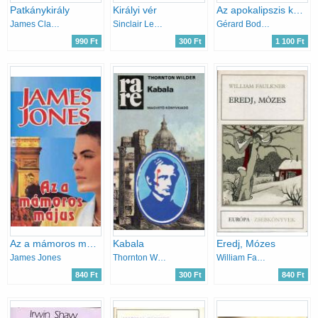
Patkánykirály
Királyi vér
Az apokalipszis kódjának megfejtése
James Clavell
Sinclair Lewis
Gérard Bodson
990 Ft
300 Ft
1 100 Ft
Az a mámoros május
Kabala
Eredj, Mózes
James Jones
Thornton Wilder
William Faulkner
840 Ft
300 Ft
840 Ft