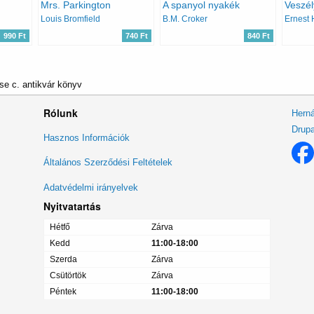
Mrs. Parkington
A spanyol nyakék
Veszél
Louis Bromfield
B.M. Croker
Ernest
990 Ft
740 Ft
840 Ft
se c. antikvár könyv
Rólunk
Herná
Drupa
Lábléc
Hasznos Információk
menü
Általános Szerződési Feltételek
Adatvédelmi irányelvek
Nyitvatartás
Hétfő
Zárva
Kedd
11:00-18:00
Szerda
Zárva
Csütörtök
Zárva
Péntek
11:00-18:00