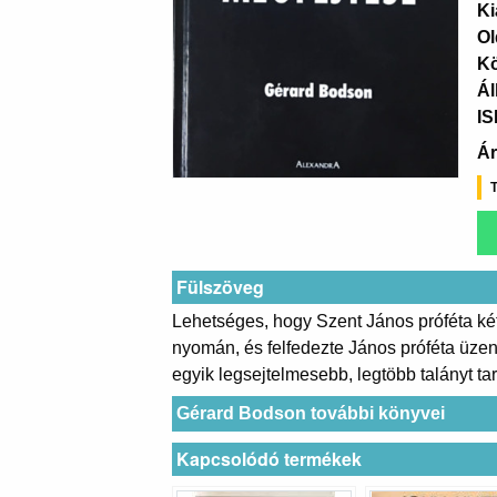
Ki
Ol
K
Ál
I
Ár
T
Fülszöveg
Lehetséges, hogy Szent János próféta kétez
nyomán, és felfedezte János próféta üzene
egyik legsejtelmesebb, legtöbb talányt ta
Gérard Bodson további könyvei
Kapcsolódó termékek