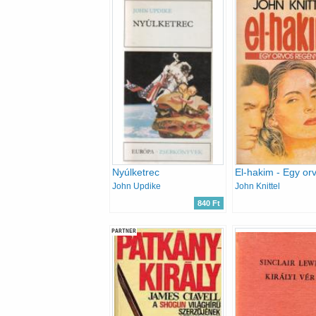
Nyúlketrec
John Updike
John Knittel
840 Ft
PARTNER