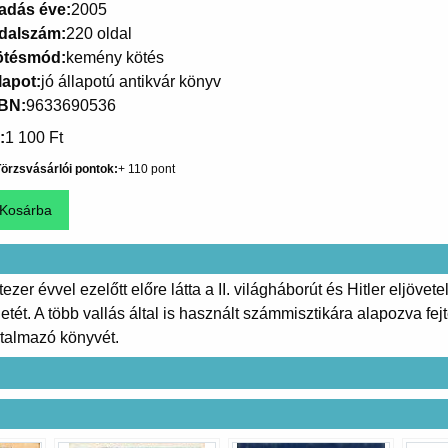
adás éve
2005
dalszám
220 oldal
ötésmód
kemény kötés
lapot
jó állapotú antikvár könyv
SBN
9633690536
1 100 Ft
örzsvásárlói pontok
110
er évvel ezelőtt előre látta a II. világháborút és Hitler eljövet
tét. A több vallás által is használt számmisztikára alapozva fej
rtalmazó könyvét.