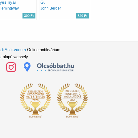
yes nyár
G.
 Hemingway
John Berger
300 Ft
840 Ft
di Antikvárium
Online antikvárium
l
alapú webhely