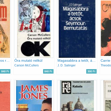
El-hakim - Egy orvos regénye
Óra mutató nélkül
Magasabbra a tetőt, ácsok - Seymour: bemutatás
Carri
Carson McCullers
J. D. Salinger
Theodor
840 Ft
840 Ft
300 Ft