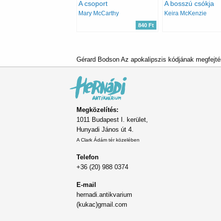
A csoport
A bosszú csókja
Mary McCarthy
Keira McKenzie
840 Ft
Gérard Bodson Az apokalipszis kódjának megfejté
Megközelítés:
1011 Budapest I. kerület,
Hunyadi János út 4.
A Clark Ádám tér közelében
Telefon
+36 (20) 988 0374
E-mail
hernadi.antikvarium
(kukac)gmail.com