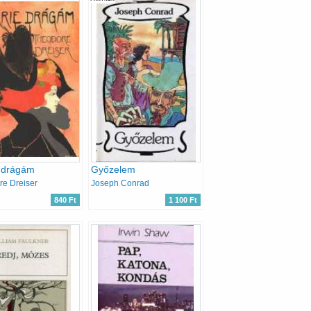
e drágám
Győzelem
e Dreiser
Joseph Conrad
840 Ft
1 100 Ft