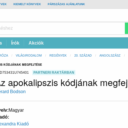
YVEK
KIEMELT KÖNYVEK
PÁRSZÁZAS AJÁNLATUNK
s
Írók
Akciók
RÓZA
VILÁGIRODALOM
REGÉNYEK
20. SZÁZAD
ANGOLSZÁSZ
ZIS KÓDJÁNAK MEGFEJTÉSE
D753431U745401
PARTNERI RAKTÁRBAN
z apokalipszis kódjának megfej
rard Bodson
elv
Magyar
adó
exandra Kiadó