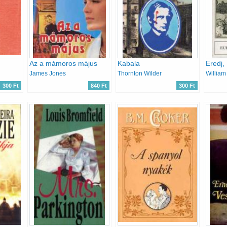
Az a mámoros május
Kabala
Eredj,
James Jones
Thornton Wilder
William
300 Ft
840 Ft
300 Ft