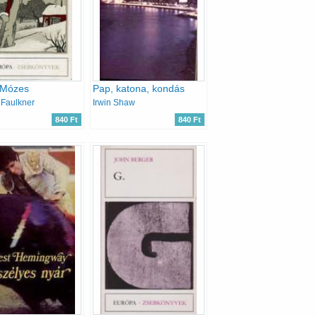
 Mózes
Pap, katona, kondás
 Faulkner
Irwin Shaw
840 Ft
840 Ft