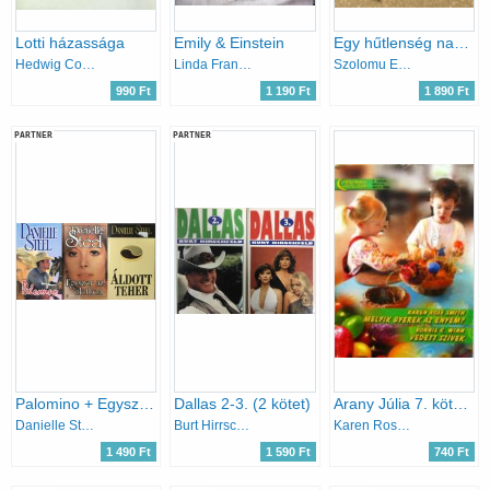
Lotti házassága
Emily & Einstein
Egy hűtlenség naplója
Hedwig Courths-Mahler
Linda Francis Lee
Szolomu Emiliosz
990 Ft
1 190 Ft
1 890 Ft
PARTNER
PARTNER
Palomino + Egyszer az életben + Áldott teher (3 kötet)
Dallas 2-3. (2 kötet)
Arany Júlia 7. kötet: Melyik gyerek az enyém?- Védett szívek
Danielle Steel
Burt Hirrschfeld
Karen Rose Smith, Bonnie K. Winn
1 490 Ft
1 590 Ft
740 Ft