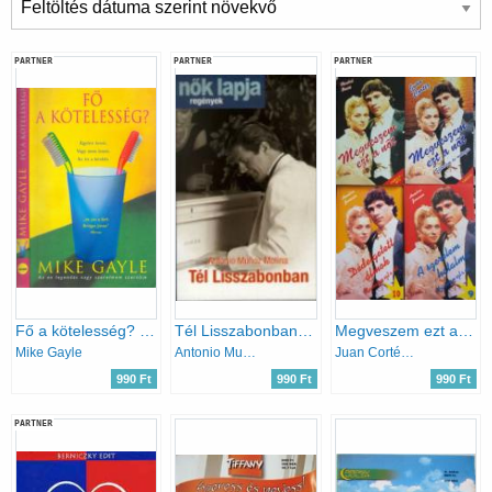
PARTNER
PARTNER
PARTNER
Fő a kötelesség? (Együtt lenni. Vagy nem lenni. Az itt a kérdés.)
Tél Lisszabonban - Nők Lapja regények
Megveszem ezt a nőt... (1., 2., 9., 10. kötetek)
Mike Gayle
Antonio Munoz Molina
Juan Cortéz, Rachel Scott, Hombre Jimenes
990 Ft
990 Ft
990 Ft
PARTNER