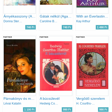
Árnyékasszony (Agatha 6. kötet 2002- szeptember)
Gátak nélkül (Agatha 7. kötet )
With an Everlasting Love : A Story of Love.. the Kind You'Ve Always Longed for
Donna Sterling
Caroline Burnes
Kay Arthur
740 Ft
740 Ft
1 490 Ft
PARTNER
PARTNER
PARTNER
Párnakönyv és más mesék
A búcsúlevél
Vergődő szerelem
Lévai Katalin
Hedwig Courths-Mahler
H. Courths-Mahler
1 100 Ft
990 Ft
990 Ft