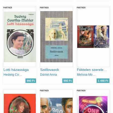
PARTNER
PARTNER
PARTNER
Lotti házassága
Széllovasok
Féktelen szerelem + Bódító levendula (2 kötet)
Hedwig Courths-Mahler
Dániel Anna
Melissa Moretti
990 Ft
990 Ft
1 490 Ft
PARTNER
PARTNER