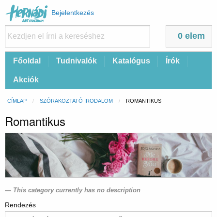
Felhasználói
Bejelentkezés
fiók
menüje
0 elem
Fő
Főoldal
Tudnivalók
Katalógus
Írók
navigáció
Akciók
Morzsa
CÍMLAP
SZÓRAKOZTATÓ IRODALOM
CURRENT:
ROMANTIKUS
Romantikus
This category currently has no description
Rendezés