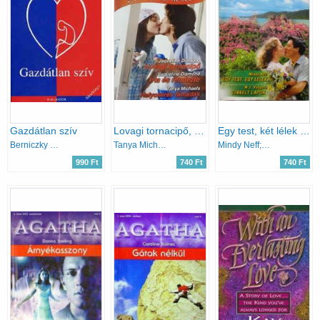
Gazdátlan szív
Lovagi tornacipő, Írta és rendezte, Helycserés támadás TIFFANY 9.
Egy test, két lélek - Cinkelt lapok (Arany Júlia)
Berniczky Edit
Tanya Michaeles Jaqueline Diamond
Mindy Neff; M.J. Rodgers
990 Ft
740 Ft
740 Ft