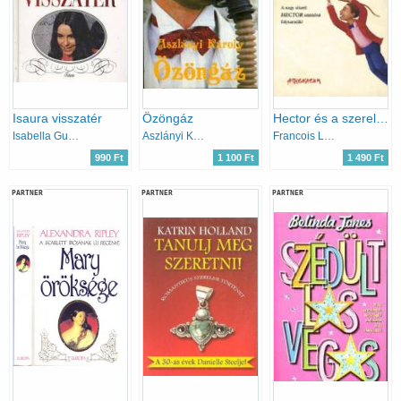
Isaura visszatér
Özöngáz
Hector és a szerelem titkai
Isabella Guimares
Aszlányi Károly (Kirk van Hossum)
Francois Lelord
990 Ft
1 100 Ft
1 490 Ft
PARTNER
PARTNER
PARTNER