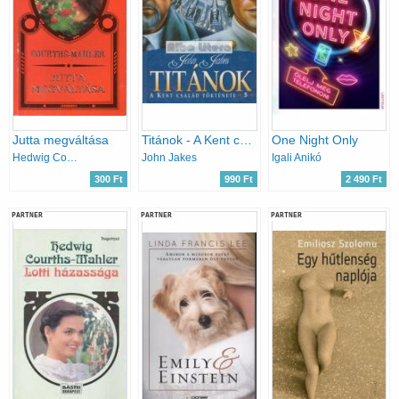
Jutta megváltása
Titánok - A Kent család története 5.
One Night Only
Hedwig Courts-Mahler
John Jakes
Igali Anikó
300 Ft
990 Ft
2 490 Ft
PARTNER
PARTNER
PARTNER