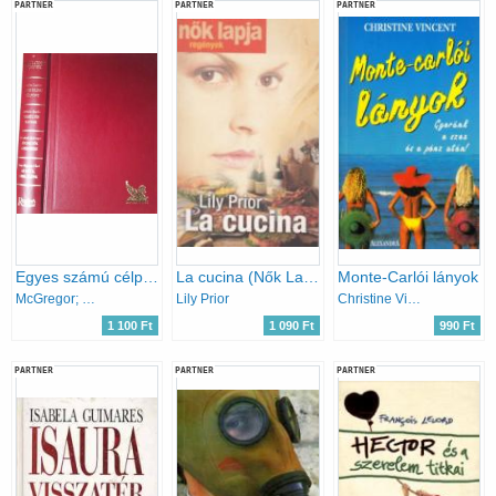
PARTNER
PARTNER
PARTNER
Egyes számú célpont - Veszélyes kanyar - Jégmezők gyermeke - Az utca ahol élünk
La cucina (Nők Lapja Regények) - magyar nyelvű
Monte-Carlói lányok
McGregor; Leather; Sparks; Brenda Clark
Lily Prior
Christine Vincent
1 100 Ft
1 090 Ft
990 Ft
PARTNER
PARTNER
PARTNER