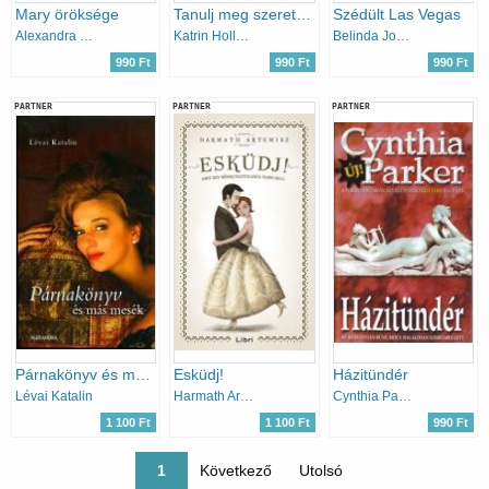
Mary öröksége
Tanulj meg szeretni! (Romantikus szerelmi történet)
Szédült Las Vegas
Alexandra Ripley
Katrin Holland
Belinda Jones
990 Ft
990 Ft
990 Ft
PARTNER
PARTNER
PARTNER
Párnakönyv és más mesék
Esküdj!
Házitündér
Lévai Katalin
Harmath Artemisz
Cynthia Parker
1 100 Ft
1 100 Ft
990 Ft
Oldalszámozás
Jelenlegi oldal
1
Következő oldal
Következő
Utolsó oldal
Utolsó