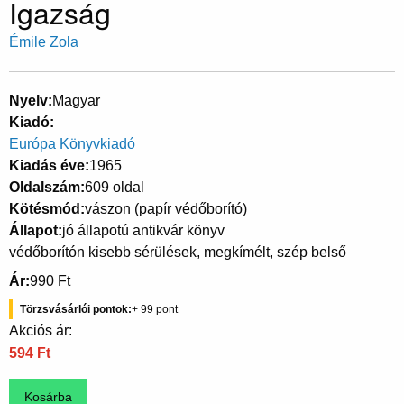
Igazság
Émile Zola
Nyelv
Magyar
Kiadó
Európa Könyvkiadó
Kiadás éve
1965
Oldalszám
609 oldal
Kötésmód
vászon (papír védőborító)
Állapot
jó állapotú antikvár könyv
védőborítón kisebb sérülések, megkímélt, szép belső
Ár
990 Ft
Törzsvásárlói pontok
99
Akciós ár:
594 Ft