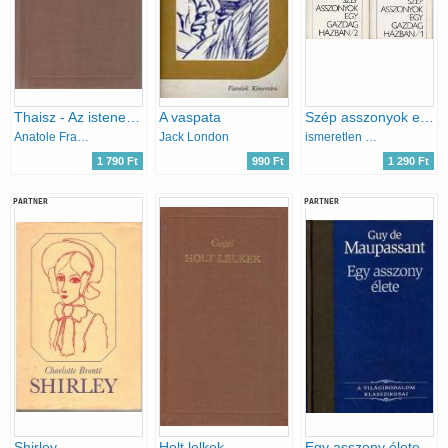
Thaisz - Az istenek szomjaznak
A vaspata
Szép asszonyok egy gazdag házban I-II.
Anatole France
Jack London
ismeretlen kínai szerző
1 790 Ft
990 Ft
1 290 Ft
PARTNER
PARTNER
Shirley
Holt lelkek
Egy asszony élete