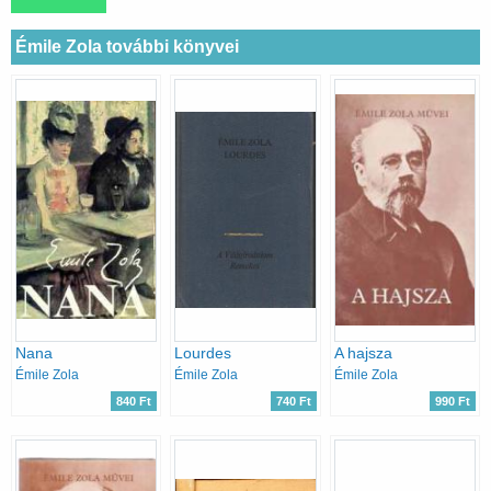
Émile Zola további könyvei
Nana
Lourdes
A hajsza
Émile Zola
Émile Zola
Émile Zola
840 Ft
740 Ft
990 Ft