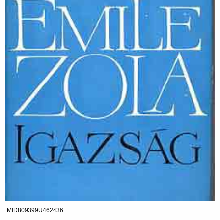
MID809399U462436