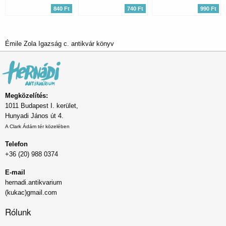
840 Ft
740 Ft
990 Ft
Émile Zola Igazság c. antikvár könyv
Megközelítés:
1011 Budapest I. kerület,
Hunyadi János út 4.
A Clark Ádám tér közelében
Telefon
+36 (20) 988 0374
E-mail
hernadi.antikvarium
(kukac)gmail.com
Rólunk