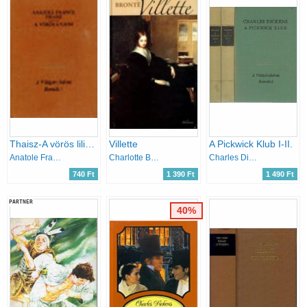
Thaisz-A vörös liliom
Villette
A Pickwick Klub I-II.
Anatole France
Charlotte Brontë
Charles Dickens
740 Ft
1 390 Ft
1 490 Ft
PARTNER
40%