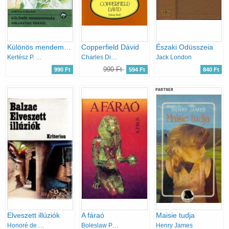
Különös mendemondák Hallgatag Erikről (Delfin könyvek)
Copperfield Dávid
Északi Odüsszeia
Kertész P. Balázs
Charles Dickens
Jack London
990 Ft
990 Ft
594 Ft
840 Ft
PARTNER
Elveszett illúziók
A fáraó
Maisie tudja
Honoré de Balzac
Boleslaw Prus
Henry James