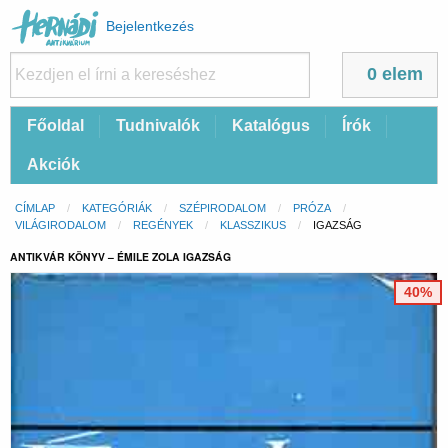
Felhasználói
Bejelentkezés
fiók
menüje
0 elem
Fő
Főoldal
Tudnivalók
Katalógus
Írók
navigáció
Akciók
Morzsa
CÍMLAP
KATEGÓRIÁK
SZÉPIRODALOM
PRÓZA
VILÁGIRODALOM
REGÉNYEK
KLASSZIKUS
CURRENT:
IGAZSÁG
ANTIKVÁR KÖNYV – ÉMILE ZOLA IGAZSÁG
40%