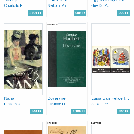
Charlotte Brontë
Nyikolaj Vasziljevics Gogol
Guy De Maupassant
1 100 Ft
990 Ft
990 Ft
PARTNER
Nana
Bovaryné
Luisa San Felice I-II.
Émile Zola
Gustave Flaubert
Alexandre Dumas
840 Ft
1 100 Ft
840 Ft
PARTNER
PARTNER