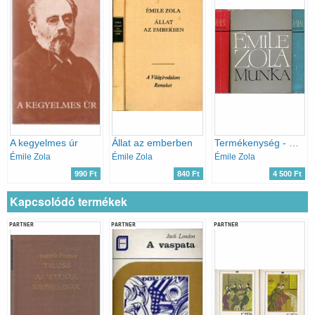
A kegyelmes úr
Állat az emberben
Termékenység - Munka - Igazság / A Négy evangélium c. regényciklus mindhárom kötete /
Émile Zola
Émile Zola
Émile Zola
990 Ft
840 Ft
4 500 Ft
Kapcsolódó termékek
PARTNER
PARTNER
PARTNER