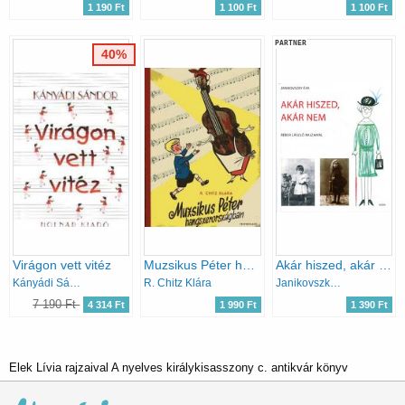
1 190 Ft
1 100 Ft
1 100 Ft
PARTNER
40%
Virágon vett vitéz
Muzsikus Péter hangszerországban
Akár hiszed, akár nem (Réber László rajzaival)
Kányádi Sándor
R. Chitz Klára
Janikovszky Éva
7 190 Ft
4 314 Ft
1 990 Ft
1 390 Ft
Elek Lívia rajzaival A nyelves királykisasszony c. antikvár könyv