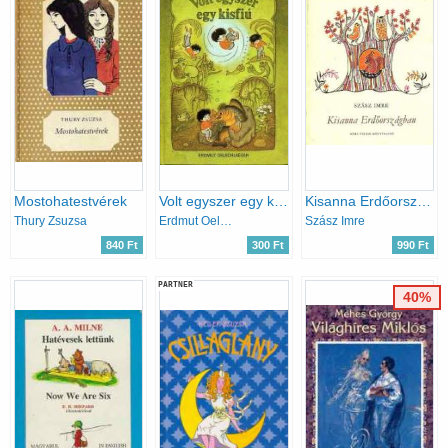
Mostohatestvérek
Volt egyszer egy kisfiú
Kisanna Erdőországban
Thury Zsuzsa
Erdmut Oelschlaeger
Szász Imre
840 Ft
300 Ft
990 Ft
PARTNER
40%