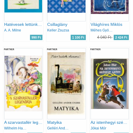
Hatévesek lettünk -Now We Are Six
Csillaglány
Világhíres Miklós
A. A. Milne
Keller Zsuzsa
Méhes György
4 040 Ft
990 Ft
1 100 Ft
2 424 Ft
PARTNER
PARTNER
PARTNER
A szarvastallér legendája
Matyika
Az istenhegyi székely leány
Wilhelm Hauff
Gelléri Andor Endre
Jókai Mór