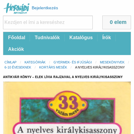
Felhasználói
Bejelentkezés
fiók
menüje
0 elem
Fő
Főoldal
Tudnivalók
Katalógus
Írók
navigáció
Akciók
Morzsa
CÍMLAP
KATEGÓRIÁK
GYERMEK- ÉS IFJÚSÁGI
MESEKÖNYVEK
6-10 ÉVESEKNEK
KORTÁRS MESÉK
CURRENT:
A NYELVES KIRÁLYKISASSZONY
ANTIKVÁR KÖNYV – ELEK LÍVIA RAJZAIVAL A NYELVES KIRÁLYKISASSZONY