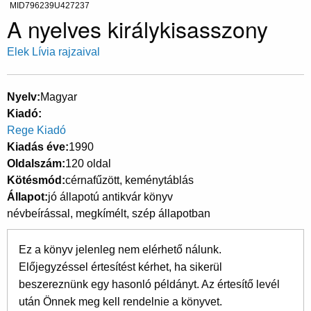
MID796239U427237
A nyelves királykisasszony
Elek Lívia rajzaival
Nyelv
Magyar
Kiadó
Rege Kiadó
Kiadás éve
1990
Oldalszám
120 oldal
Kötésmód
cérnafűzött, keménytáblás
Állapot
jó állapotú antikvár könyv
névbeírással, megkímélt, szép állapotban
Ez a könyv jelenleg nem elérhető nálunk.
Előjegyzéssel értesítést kérhet, ha sikerül
beszereznünk egy hasonló példányt. Az értesítő levél
után Önnek meg kell rendelnie a könyvet.