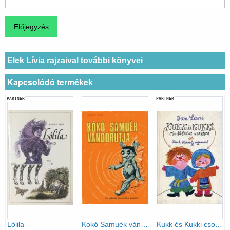
Elek Lívia rajzaival további könyvei
Kapcsolódó termékek
PARTNER
PARTNER
Lólila
Kokó Samuék vándorútja
Kukk és Kukki csodálatos utazása