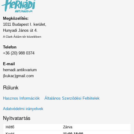
Megközelítés:
1011 Budapest I. kerület,
Hunyadi János út 4.
A Clark Ádám tér közelében
Telefon
+36 (20) 988 0374
E-mail
hernadi.antikvarium
(kukac)gmail.com
Rólunk
Lábléc
Hasznos Információk
Általános Szerződési Feltételek
menü
Adatvédelmi irányelvek
Nyitvatartás
Hétfő
Zárva
Kedd
11:00-18:00