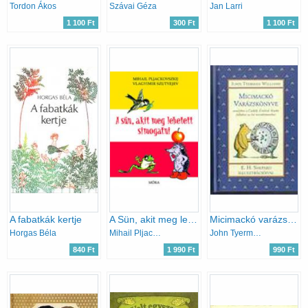
Tordon Ákos
Szávai Géza
Jan Larri
1 100 Ft
300 Ft
1 100 Ft
A fabatkák kertje
A Sün, akit meg lehetett simogatni
Micimackó varázskönyve
Horgas Béla
Mihail Pljackovszkij
John Tyerman Williams
840 Ft
1 990 Ft
990 Ft