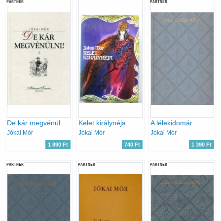
PARTNER
PARTNER
De kár megvénülni! I-II.
Kelet királynéja
A lélekidomár
Jókai Mór
Jókai Mór
Jókai Mór
1 890 Ft
740 Ft
1 390 Ft
PARTNER
PARTNER
PARTNER