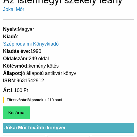
Jókai Mór
Nyelv
Magyar
Kiadó
Szépirodalmi Könyvkiadó
Kiadás éve
1990
Oldalszám
249 oldal
Kötésmód
kemény kötés
Állapot
jó állapotú antikvár könyv
ISBN
9631542912
Ár
1 100 Ft
Törzsvásárlói pontok
110
Jókai Mór további könyvei