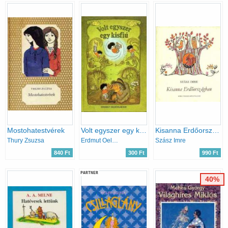
Mostohatestvérek
Volt egyszer egy kisfiú
Kisanna Erdőországban
Thury Zsuzsa
Erdmut Oelschlaeger
Szász Imre
840 Ft
300 Ft
990 Ft
PARTNER
40%