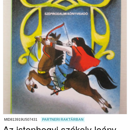
MID813919U507431
PARTNERI RAKTÁRBAN
Az istenhegyi székely leány