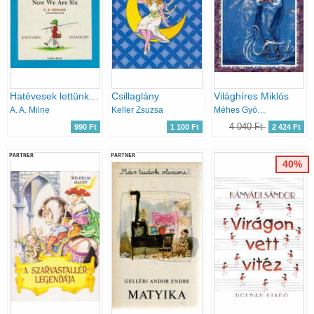
Hatévesek lettünk -Now We Are Six
Csillaglány
Világhíres Miklós
A. A. Milne
Keller Zsuzsa
Méhes György
4 040 Ft
990 Ft
1 100 Ft
2 424 Ft
PARTNER
PARTNER
40%