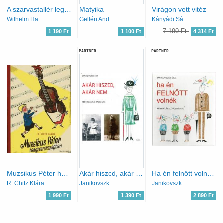
A szarvastallér legendája
Matyika
Virágon vett vitéz
Wilhelm Hauff
Gelléri Andor Endre
Kányádi Sándor
7 190 Ft
1 190 Ft
1 100 Ft
4 314 Ft
PARTNER
PARTNER
Muzsikus Péter hangszerországban
Akár hiszed, akár nem (Réber László rajzaival)
Ha én felnőtt volnék (Réber László rajzaival)
R. Chitz Klára
Janikovszky Éva
Janikovszky Éva
1 990 Ft
1 390 Ft
2 890 Ft