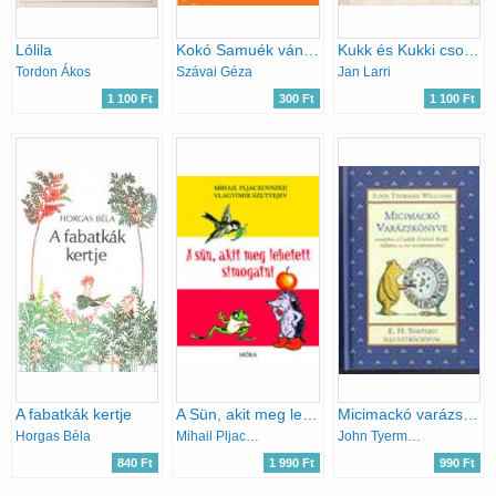
Lólila
Kokó Samuék vándorútja
Kukk és Kukki csodálatos utazása
Tordon Ákos
Szávai Géza
Jan Larri
1 100 Ft
300 Ft
1 100 Ft
A fabatkák kertje
A Sün, akit meg lehetett simogatni
Micimackó varázskönyve
Horgas Béla
Mihail Pljackovszkij
John Tyerman Williams
840 Ft
1 990 Ft
990 Ft