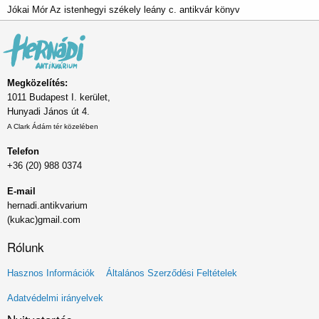
Jókai Mór Az istenhegyi székely leány c. antikvár könyv
Megközelítés:
1011 Budapest I. kerület,
Hunyadi János út 4.
A Clark Ádám tér közelében
Telefon
+36 (20) 988 0374
E-mail
hernadi.antikvarium
(kukac)gmail.com
Rólunk
Lábléc
Hasznos Információk
Általános Szerződési Feltételek
menü
Adatvédelmi irányelvek