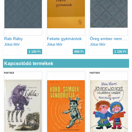
Rab Ráby
Fekete gyémántok
Öreg ember nem vén ember
Jókai Mór
Jókai Mór
Jókai Mór
1 100 Ft
990 Ft
1 100 Ft
Kapcsolódó termékek
PARTNER
PARTNER