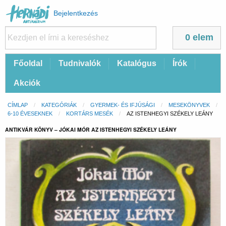
Felhasználói
Bejelentkezés
fiók
menüje
0 elem
Fő
Főoldal
Tudnivalók
Katalógus
Írók
navigáció
Akciók
Morzsa
CÍMLAP
KATEGÓRIÁK
GYERMEK- ÉS IFJÚSÁGI
MESEKÖNYVEK
6-10 ÉVESEKNEK
KORTÁRS MESÉK
CURRENT:
AZ ISTENHEGYI SZÉKELY LEÁNY
ANTIKVÁR KÖNYV – JÓKAI MÓR AZ ISTENHEGYI SZÉKELY LEÁNY