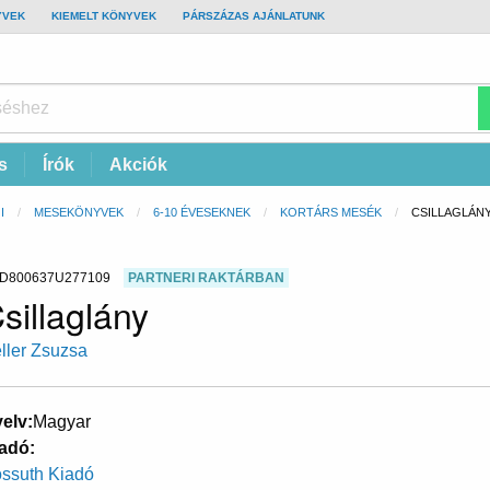
YVEK
KIEMELT KÖNYVEK
PÁRSZÁZAS AJÁNLATUNK
s
Írók
Akciók
I
MESEKÖNYVEK
6-10 ÉVESEKNEK
KORTÁRS MESÉK
CURRENT:
CSILLAGLÁN
D800637U277109
PARTNERI RAKTÁRBAN
sillaglány
ller Zsuzsa
elv
Magyar
adó
ssuth Kiadó