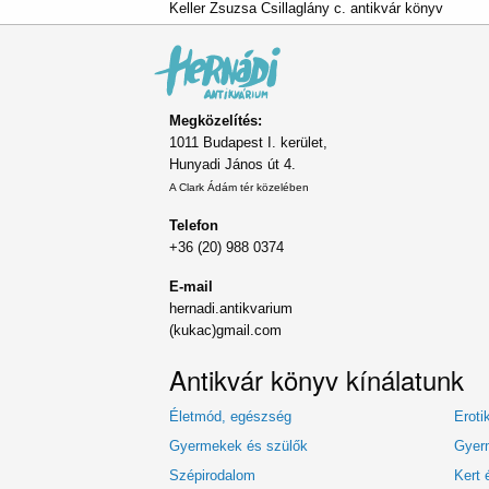
Keller Zsuzsa Csillaglány c. antikvár könyv
Megközelítés:
1011 Budapest I. kerület,
Hunyadi János út 4.
A Clark Ádám tér közelében
Telefon
+36 (20) 988 0374
E-mail
hernadi.antikvarium
(kukac)gmail.com
Antikvár könyv kínálatunk
Életmód, egészség
Eroti
Gyermekek és szülők
Gyerm
Szépirodalom
Kert 