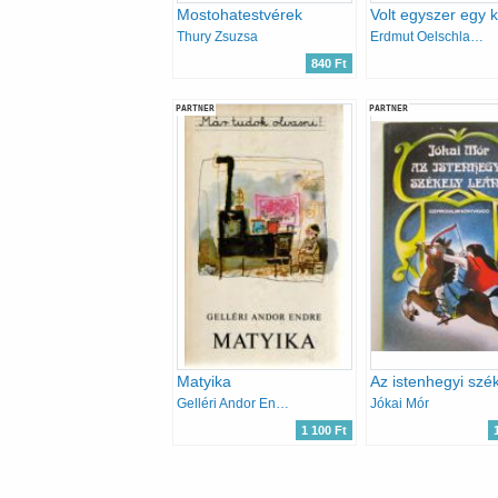
Mostohatestvérek
Volt egyszer egy k
Thury Zsuzsa
Erdmut Oelschlaeger
840 Ft
PARTNER
PARTNER
Matyika
Gelléri Andor Endre
Jókai Mór
1 100 Ft