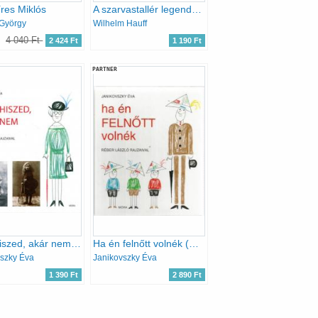
íres Miklós
A szarvastallér legendája
György
Wilhelm Hauff
4 040 Ft
2 424 Ft
1 190 Ft
PARTNER
Akár hiszed, akár nem (Réber László rajzaival)
Ha én felnőtt volnék (Réber László rajzaival)
szky Éva
Janikovszky Éva
1 390 Ft
2 890 Ft