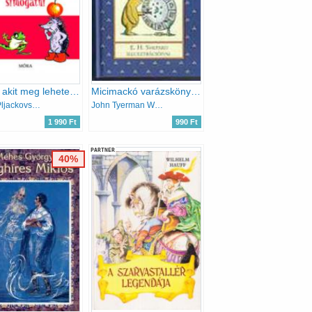
A Sün, akit meg lehetett simogatni
Micimackó varázskönyve
Mihail Pljackovszkij
John Tyerman Williams
1 990 Ft
990 Ft
PARTNER
40%