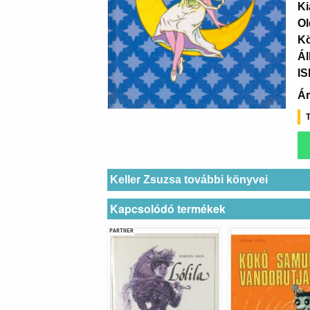
Ki
Ol
K
Ál
I
Ár
T
Keller Zsuzsa további könyvei
Kapcsolódó termékek
PARTNER