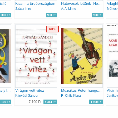
isfiú
Kisanna Erdőországban
Hatévesek lettünk -Now We Are Six
Világh
Szász Imre
A. A. Milne
Méhes 
300 Ft
990 Ft
990 Ft
PARTNER
40%
Az istenhegyi székely leány
Virágon vett vitéz
Muzsikus Péter hangszerországban
Kányádi Sándor
R. Chitz Klára
Janikov
7 190 Ft
1 100 Ft
4 314 Ft
1 990 Ft