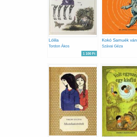
Lólila
Tordon Ákos
Szávai Géza
1 100 Ft