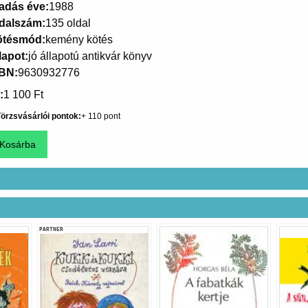
adás éve
1988
dalszám
135 oldal
ötésmód
kemény kötés
lapot
jó állapotú antikvár könyv
SBN
9630932776
1 100 Ft
örzsvásárlói pontok
110
PARTNER