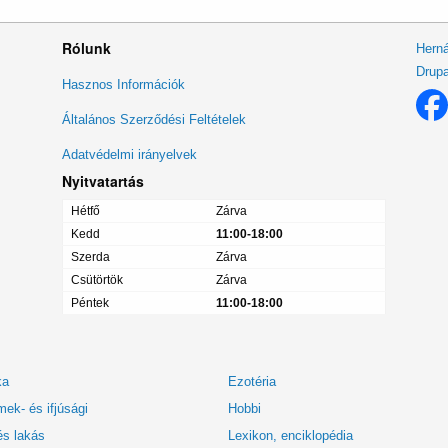
Rólunk
Herná
Drupa
Lábléc
Hasznos Információk
menü
Általános Szerződési Feltételek
Adatvédelmi irányelvek
Nyitvatartás
Hétfő
Zárva
Kedd
11:00-18:00
Szerda
Zárva
Csütörtök
Zárva
Péntek
11:00-18:00
ka
Ezotéria
ek- és ifjúsági
Hobbi
és lakás
Lexikon, enciklopédia