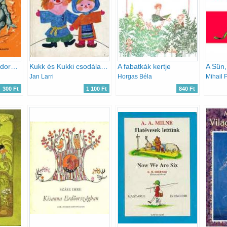
Kokó Samuék vándorútja
Kukk és Kukki csodálatos utazása
A fabatkák kertje
Jan Larri
Horgas Béla
300 Ft
1 100 Ft
840 Ft