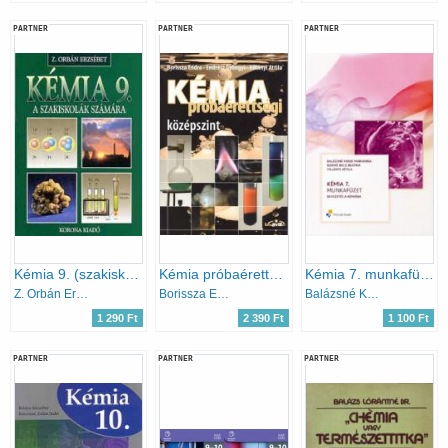
PARTNER
PARTNER
PARTNER
Kémia 9. (szakiskola) - KO 0135
Kémia próbaérettségi - középszint
Kémia 7. munkafüzet - Bevezetés a kémiába
Z. Orbán Erzsébet
Borissza Endre; Endrész Gyöngyi; Villányi Attila
Balázsné Kerek M.; Elekné Becz B.; Villányi A.
1 290 Ft
2 390 Ft
1 100 Ft
PARTNER
PARTNER
PARTNER