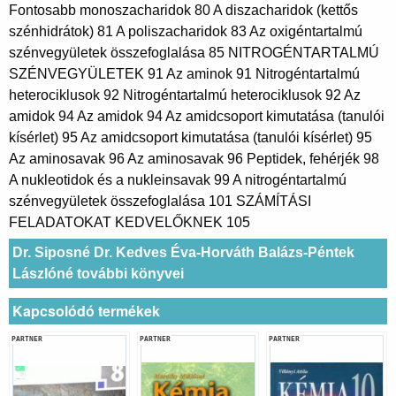
Fontosabb monoszacharidok 80 A diszacharidok (kettős
szénhidrátok) 81 A poliszacharidok 83 Az oxigéntartalmú
szénvegyületek összefoglalása 85 NITROGÉNTARTALMÚ
SZÉNVEGYÜLETEK 91 Az aminok 91 Nitrogéntartalmú
heterociklusok 92 Nitrogéntartalmú heterociklusok 92 Az
amidok 94 Az amidok 94 Az amidcsoport kimutatása (tanulói
kísérlet) 95 Az amidcsoport kimutatása (tanulói kísérlet) 95
Az aminosavak 96 Az aminosavak 96 Peptidek, fehérjék 98
A nukleotidok és a nukleinsavak 99 A nitrogéntartalmú
szénvegyületek összefoglalása 101 SZÁMÍTÁSI
FELADATOKAT KEDVELŐKNEK 105
Dr. Siposné Dr. Kedves Éva-Horváth Balázs-Péntek
Lászlóné további könyvei
Kapcsolódó termékek
PARTNER
PARTNER
PARTNER