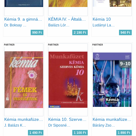
Kémia 9. a gimnáziumok számára
KÉMIA IV. - Általános és környezeti kémia
Kémia 10
Dr. Boksay Zoltán
Balázs Lórántné; Kiss Zsuzsa
Ludányi Lajos, Szabó Krisztián, Tóth Zoltán, Ludányi Ágota
990 Ft
2 190 Ft
940 Ft
PARTNER
PARTNER
PARTNER
Kémia munkafüzet III. - Fémek és Vegyületeik
Kémia 10. Szerves kémiai ismeretek. MS-2820T Munkafüzet
Kémia munkafüzet 9-10. II. kötet
J. Balázs Katalin
Dr Siposné-Horváth B.-Péntek Lászlóné
Bárány Zsolt - Hotziné Pócsi Anikó - Marchis Valér
1 490 Ft
1 100 Ft
1 890 Ft