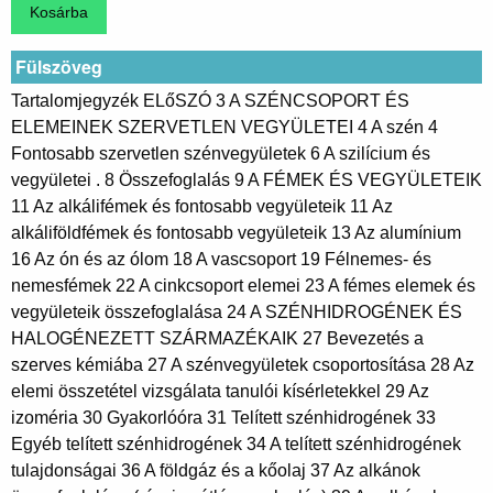
Fülszöveg
Tartalomjegyzék ELőSZÓ 3 A SZÉNCSOPORT ÉS
ELEMEINEK SZERVETLEN VEGYÜLETEI 4 A szén 4
Fontosabb szervetlen szénvegyületek 6 A szilícium és
vegyületei . 8 Összefoglalás 9 A FÉMEK ÉS VEGYÜLETEIK
11 Az alkálifémek és fontosabb vegyületeik 11 Az
alkáliföldfémek és fontosabb vegyületeik 13 Az alumínium
16 Az ón és az ólom 18 A vascsoport 19 Félnemes- és
nemesfémek 22 A cinkcsoport elemei 23 A fémes elemek és
vegyületeik összefoglalása 24 A SZÉNHIDROGÉNEK ÉS
HALOGÉNEZETT SZÁRMAZÉKAIK 27 Bevezetés a
szerves kémiába 27 A szénvegyületek csoportosítása 28 Az
elemi összetétel vizsgálata tanulói kísérletekkel 29 Az
izoméria 30 Gyakorlóóra 31 Telített szénhidrogének 33
Egyéb telített szénhidrogének 34 A telített szénhidrogének
tulajdonságai 36 A földgáz és a kőolaj 37 Az alkánok