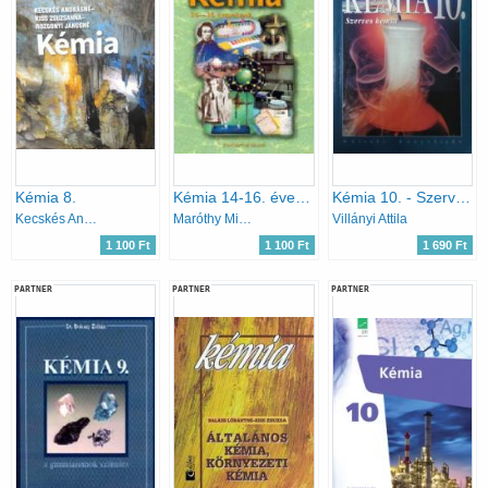
Kémia 8.
Kémia 14-16. éveseknek
Kémia 10. - Szerves kémia
Kecskés Andrásné, Rozgonyi Jánosné, Kiss Zsuzsanna
Maróthy Miklósné
Villányi Attila
1 100 Ft
1 100 Ft
1 690 Ft
PARTNER
PARTNER
PARTNER