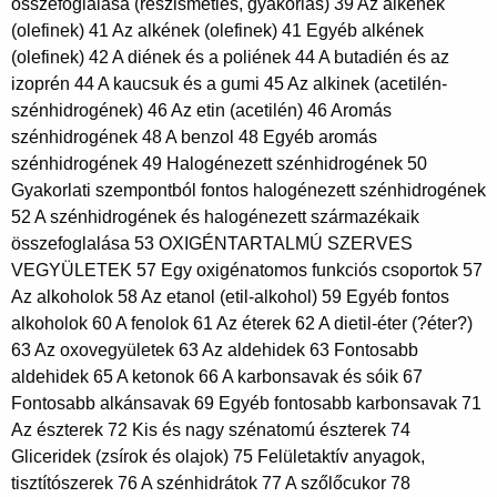
összefoglalása (részismétlés, gyakorlás) 39 Az alkének
(olefinek) 41 Az alkének (olefinek) 41 Egyéb alkének
(olefinek) 42 A diének és a poliének 44 A butadién és az
izoprén 44 A kaucsuk és a gumi 45 Az alkinek (acetilén-
szénhidrogének) 46 Az etin (acetilén) 46 Aromás
szénhidrogének 48 A benzol 48 Egyéb aromás
szénhidrogének 49 Halogénezett szénhidrogének 50
Gyakorlati szempontból fontos halogénezett szénhidrogének
52 A szénhidrogének és halogénezett származékaik
összefoglalása 53 OXIGÉNTARTALMÚ SZERVES
VEGYÜLETEK 57 Egy oxigénatomos funkciós csoportok 57
Az alkoholok 58 Az etanol (etil-alkohol) 59 Egyéb fontos
alkoholok 60 A fenolok 61 Az éterek 62 A dietil-éter (?éter?)
63 Az oxovegyületek 63 Az aldehidek 63 Fontosabb
aldehidek 65 A ketonok 66 A karbonsavak és sóik 67
Fontosabb alkánsavak 69 Egyéb fontosabb karbonsavak 71
Az észterek 72 Kis és nagy szénatomú észterek 74
Gliceridek (zsírok és olajok) 75 Felületaktív anyagok,
tisztítószerek 76 A szénhidrátok 77 A szőlőcukor 78