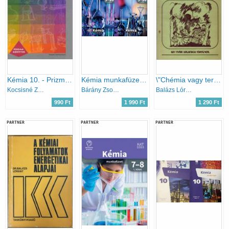
Kémia 10. - Prizma-könyvek
Kémia munkafüzet 9-10 I-II.
\"Chémia vagy természettitka\" - Egy nyár kalandos története
Kocsisné Zalán Judit; Kónya Józsefné
Bárány Zsolt - Hotziné Pócsi Anikó - Marchis Valér Várallyainé - Balázs Judit
Balázs Lórántné dr.
990 Ft
1 990 Ft
1 290 Ft
PARTNER
PARTNER
PARTNER