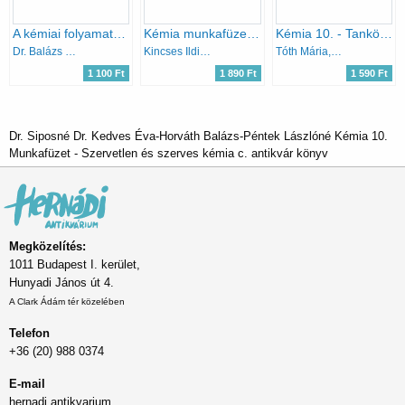
A kémiai folyamatok energetikai alapjai
Kémia munkafüzet 7-8. I. kötet
Kémia 10. - Tankönyv + Munkafüzet (2 kötet)
Dr. Balázs Lóránt
Kincses Ildikó szerk.
Tóth Mária, Demeter László
1 100 Ft
1 890 Ft
1 590 Ft
Dr. Siposné Dr. Kedves Éva-Horváth Balázs-Péntek Lászlóné Kémia 10.
Munkafüzet - Szervetlen és szerves kémia c. antikvár könyv
Megközelítés:
1011 Budapest I. kerület,
Hunyadi János út 4.
A Clark Ádám tér közelében
Telefon
+36 (20) 988 0374
E-mail
hernadi.antikvarium