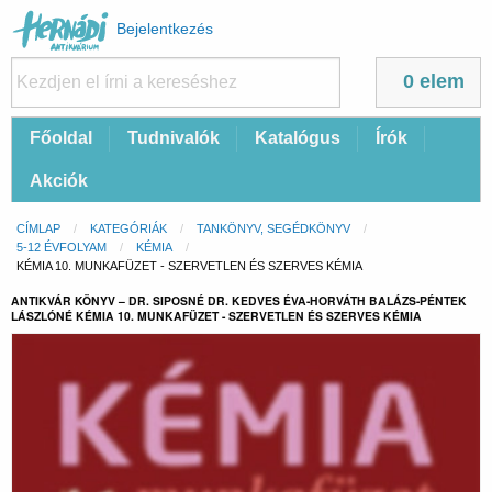
Felhasználói
Bejelentkezés
fiók
menüje
0 elem
Fő
Főoldal
Tudnivalók
Katalógus
Írók
navigáció
Akciók
Morzsa
CÍMLAP
KATEGÓRIÁK
TANKÖNYV, SEGÉDKÖNYV
5-12 ÉVFOLYAM
KÉMIA
CURRENT:
KÉMIA 10. MUNKAFÜZET - SZERVETLEN ÉS SZERVES KÉMIA
ANTIKVÁR KÖNYV – DR. SIPOSNÉ DR. KEDVES ÉVA-HORVÁTH BALÁZS-PÉNTEK
LÁSZLÓNÉ KÉMIA 10. MUNKAFÜZET - SZERVETLEN ÉS SZERVES KÉMIA