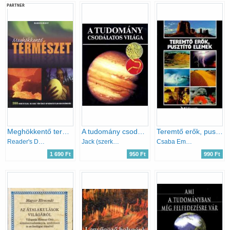
PARTNER
Meghökkentő természet
A tudomány csodálatos világa
Teremtő erők, pusztító elemek (Reader's Digest Válogatás)
Reader's Didest
Jack (szerk.) Meadows
Csaba Emese (főszerk.)
1 690 Ft
950 Ft
990 Ft