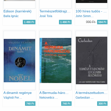
Edison (karriérek)
Természetföldrajz atlasz
100 híres tudós - Múlt és jelen nagy tudósai
Balla Ignác
José Tola
John Simmons
990 Ft
1 490 Ft
1 490 Ft
594 Ft
A dinamit regénye
A Bermuda-háromszög láthatatlan gyilkosa
A természettudomány legújabb állomásai
Vághidi Ferenc
Nekovetics Oszkár
Garbedian H. Gordon
740 Ft
740 Ft
300 Ft