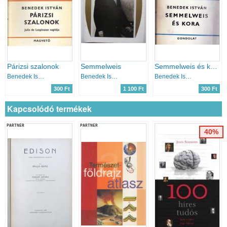
Párizsi szalonok
Semmelweis
Semmelweis és kora
Benedek István
Benedek István
Benedek István
300 Ft
1 100 Ft
300 Ft
Kapcsolódó termékek
PARTNER
PARTNER
40%