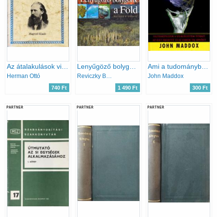
Az átalakulások világáról (Magyar Hírmondó)
Lenyűgöző bolygónk: a Föld
Ami a tudományban még felfedezésre vár
Herman Ottó
Reviczky Béla szerk.
John Maddox
740 Ft
1 490 Ft
300 Ft
PARTNER
PARTNER
PARTNER