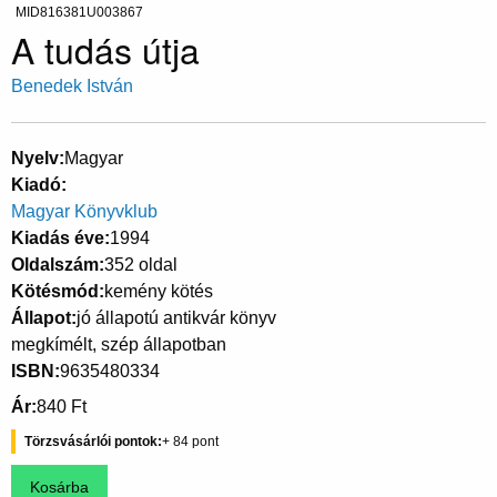
MID816381U003867
A tudás útja
Benedek István
Nyelv
Magyar
Kiadó
Magyar Könyvklub
Kiadás éve
1994
Oldalszám
352 oldal
Kötésmód
kemény kötés
Állapot
jó állapotú antikvár könyv
megkímélt, szép állapotban
ISBN
9635480334
Ár
840 Ft
Törzsvásárlói pontok
84