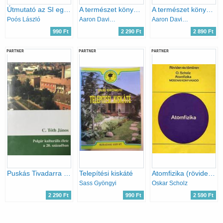
Útmutató az SI egységek alkalmazásához I.
A természet könyve - Közérdekű olvasmányok a természettudományok köréből - Második kötet (6-9. füzet, egybekötve)
A természet könyve - Közérdekű olvasmányok a természettudományok köréből - Hatodik kötet (19-21. füzet, egybekötve)
Poós László
Aaron David Bernstein, Nagy István (ford.)
Aaron David Bernstein, Nagy István (ford.), Miavecz László (ford.)
990 Ft
2 290 Ft
2 890 Ft
PARTNER
PARTNER
PARTNER
Puskás Tivadarra emlékezünk - Születésének 160. évfordulóján
Telepítési kiskáté
Atomfizika (röviden és tömören)
Sass Gyöngyi
Oskar Scholz
2 290 Ft
990 Ft
2 590 Ft