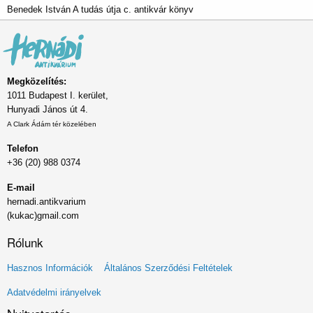
Benedek István A tudás útja c. antikvár könyv
Megközelítés:
1011 Budapest I. kerület,
Hunyadi János út 4.
A Clark Ádám tér közelében
Telefon
+36 (20) 988 0374
E-mail
hernadi.antikvarium
(kukac)gmail.com
Rólunk
Lábléc
Hasznos Információk
Általános Szerződési Feltételek
menü
Adatvédelmi irányelvek