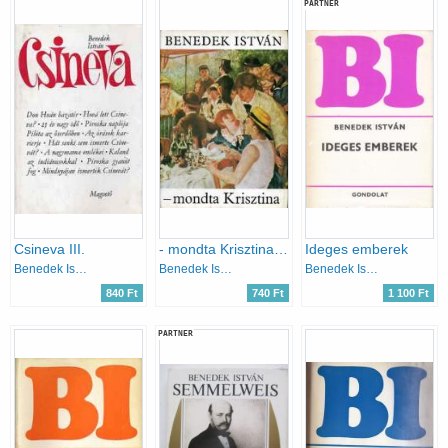
PARTNER
Csineva III.
- mondta Krisztina (Párbeszéd az impresszionizmusról)
Ideges emberek
Benedek István
Benedek István
Benedek István
840 Ft
740 Ft
1 100 Ft
PARTNER