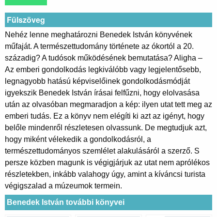
Fülszöveg
Nehéz lenne meghatározni Benedek István könyvének
műfaját. A természettudomány története az ókortól a 20.
századig? A tudósok működésének bemutatása? Aligha –
Az emberi gondolkodás legkiválóbb vagy legjelentősebb,
legnagyobb hatású képviselőinek gondolkodásmódját
igyekszik Benedek István írásai felfűzni, hogy elolvasása
után az olvasóban megmaradjon a kép: ilyen utat tett meg az
emberi tudás. Ez a könyv nem elégíti ki azt az igényt, hogy
belőle mindenről részletesen olvassunk. De megtudjuk azt,
hogy miként vélekedik a gondolkodásról, a
természettudományos szemlélet alakulásáról a szerző. S
persze közben magunk is végigjárjuk az utat nem aprólékos
részletekben, inkább valahogy úgy, amint a kíváncsi turista
végigszalad a múzeumok termein.
Benedek István további könyvei