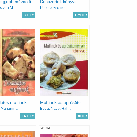
A 100 legjobb mézes finomság
Desszertek könyve
Mózes István Miklós
Pelle Józsefné
300 Ft
1 790 Ft
atos muffinok
Muffinok és aprósütemények könyve
Jámbor Mariann; Kiss Szilvia
Boda; Nagy; Halmos Monika
1 490 Ft
300 Ft
PARTNER