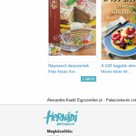
Népszerű desszertek
Patyi Árpád; Korpádi Péter
Mózes István Miklós Bártfai László
1 100 Ft
Alexandra Kiadó Egyszerűen jó - Palacsinta-és cr
Megközelítés: