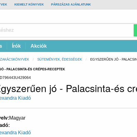
YVEK
KIEMELT KÖNYVEK
PÁRSZÁZAS AJÁNLATUNK
s
Írók
Akciók
SZAKÁCSKÖNYVEK
SÜTEMÉNYEK, ÉDESSÉGEK
CURRENT:
EGYSZERŰEN JÓ - PALACSI
Ó - PALACSINTA-ÉS CRÉPES-RECEPTEK
D796443U429064
gyszerűen jó - Palacsinta-és c
exandra Kiadó
elv
Magyar
adó
exandra Kiadó