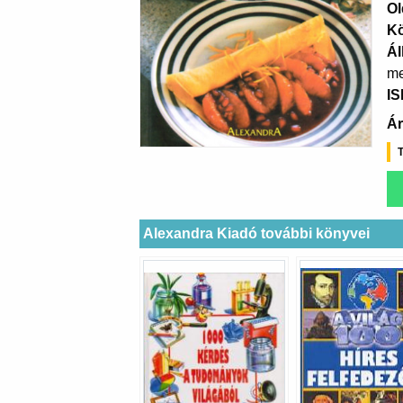
Ol
K
Ál
me
I
Ár
T
Alexandra Kiadó további könyvei