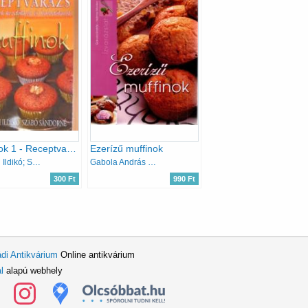
Muffinok 1 - Receptvarázs
Ezerízű muffinok
Horváth Ildikó; Szabó Sándorné
Gabola András Halmos Mónika
300 Ft
990 Ft
di Antikvárium
Online antikvárium
l
alapú webhely