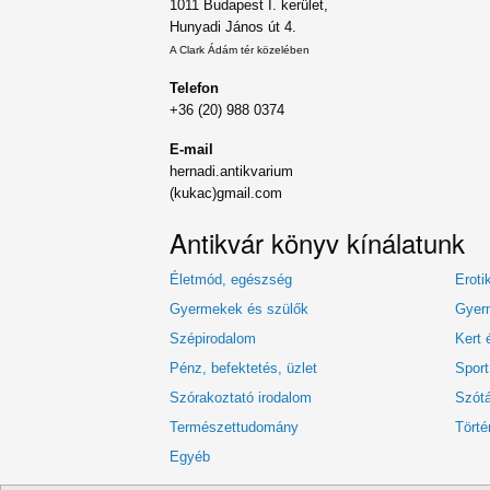
1011 Budapest I. kerület,
Hunyadi János út 4.
A Clark Ádám tér közelében
Telefon
+36 (20) 988 0374
E-mail
hernadi.antikvarium
(kukac)gmail.com
Antikvár könyv kínálatunk
Életmód, egészség
Eroti
Gyermekek és szülők
Gyerm
Szépirodalom
Kert 
Pénz, befektetés, üzlet
Sport
Szórakoztató irodalom
Szótá
Természettudomány
Törté
Egyéb