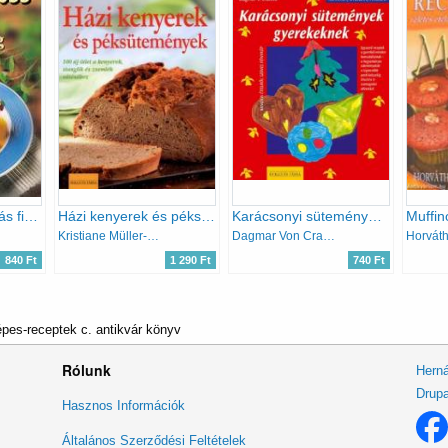
A 100 legjobb almás finomság
Házi kenyerek és péksütemények
Karácsonyi sütemények gyerekeknek (könnyen, gyorsan, finomat)
Kristiane Müller-Urban
Dagmar Von Cramm
840 Ft
1 290 Ft
740 Ft
épes-receptek c. antikvár könyv
Rólunk
Herná
Drupa
Lábléc
Hasznos Információk
menü
Általános Szerződési Feltételek