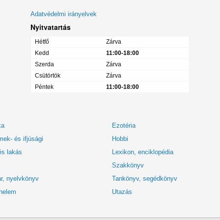
Adatvédelmi irányelvek
Nyitvatartás
Hétfő
Zárva
Kedd
11:00-18:00
Szerda
Zárva
Csütörtök
Zárva
Péntek
11:00-18:00
ka
Ezotéria
ek- és ifjúsági
Hobbi
és lakás
Lexikon, enciklopédia
Szakkönyv
r, nyelvkönyv
Tankönyv, segédkönyv
nelem
Utazás