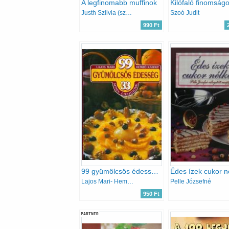
A legfinomabb muffinok
Kilófaló finomság
Justh Szilvia (szerk.)
Szoó Judit
990 Ft
99 gyümölcsös édesség 33 színes ételfotóval
Édes ízek cukor n
Lajos Mari- Hemző Károly
Pelle Józsefné
950 Ft
PARTNER