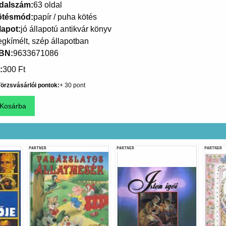
dalszám
63 oldal
ötésmód
papír / puha kötés
lapot
jó állapotú antikvár könyv
gkímélt, szép állapotban
SBN
9633671086
300 Ft
örzsvásárlói pontok
30
PARTNER
PARTNER
PARTNER