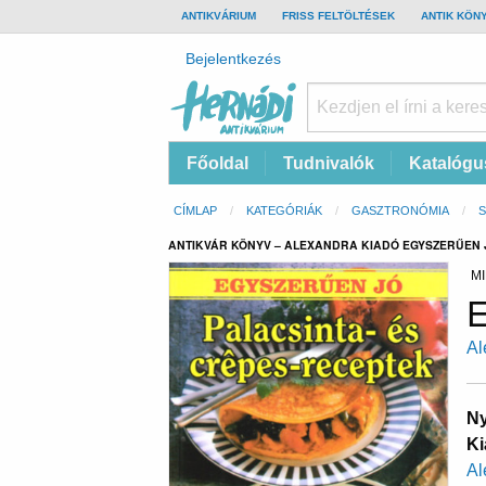
TOP
ANTIKVÁRIUM
FRISS FELTÖLTÉSEK
ANTIK KÖN
BAR
Felhasználói
Bejelentkezés
fiók
menüje
Hernádi
Fő
Főoldal
Tudnivalók
Katalógu
Antikvárium
navigáció
Online
Morzsa
CÍMLAP
KATEGÓRIÁK
GASZTRONÓMIA
antikvárium
ANTIKVÁR KÖNYV – ALEXANDRA KIADÓ EGYSZERŰEN J
MI
E
Al
Ny
Ki
Al