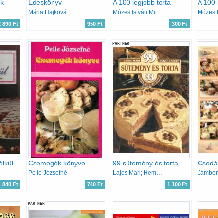
ok
Édeskönyv
A 100 legjobb torta
Mária Hajková
Mózes István Miklós
2 890 Ft
950 Ft
300 Ft
PARTNER
élkül
Csemegék könyve
99 sütemény és torta 33 színes ételfotóval
Csodál
Pelle Józsefné
Lajos Mari; Hemző Károly
840 Ft
740 Ft
1 100 Ft
PARTNER