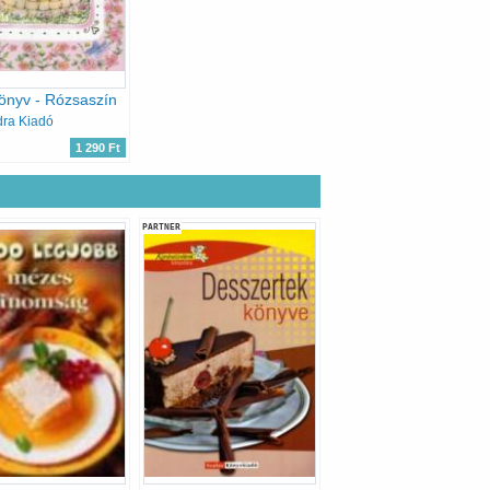
önyv - Rózsaszín
dra Kiadó
1 290 Ft
PARTNER