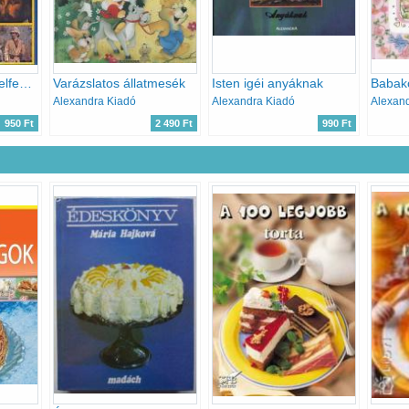
A világ 100 híres felfedezője
Varázslatos állatmesék
Isten igéi anyáknak
Babak
Alexandra Kiadó
Alexandra Kiadó
Alexan
950 Ft
2 490 Ft
990 Ft