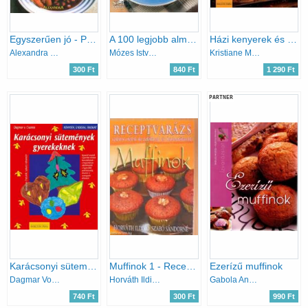
Egyszerűen jó - Palacsinta-és crépes-receptek
A 100 legjobb almás finomság
Házi kenyerek és péksütemények
Alexandra Kiadó
Mózes István Miklós Bártfai László
Kristiane Müller-Urban
300 Ft
840 Ft
1 290 Ft
PARTNER
Karácsonyi sütemények gyerekeknek (könnyen, gyorsan, finomat)
Muffinok 1 - Receptvarázs
Ezerízű muffinok
Dagmar Von Cramm
Horváth Ildikó; Szabó Sándorné
Gabola András Halmos Mónika
740 Ft
300 Ft
990 Ft