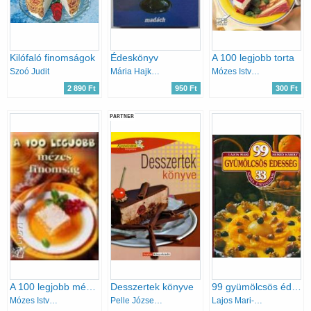
Kilófaló finomságok
Édeskönyv
A 100 legjobb torta
Szoó Judit
Mária Hajková
Mózes István Miklós
2 890 Ft
950 Ft
300 Ft
PARTNER
A 100 legjobb mézes finomság
Desszertek könyve
99 gyümölcsös édesség 33 színes ételfotóval
Mózes István Miklós
Pelle Józsefné
Lajos Mari- Hemző Károly