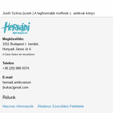
Justh Szilvia (szerk.) A legfinomabb muffinok c. antikvár könyv
Megközelítés:
1011 Budapest I. kerület,
Hunyadi János út 4.
A Clark Ádám tér közelében
Telefon
+36 (20) 988 0374
E-mail
hernadi.antikvarium
(kukac)gmail.com
Rólunk
Lábléc
Hasznos Információk
Általános Szerződési Feltételek
menü