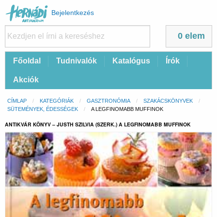
Felhasználói
Bejelentkezés
fiók
menüje
0 elem
Fő
Főoldal
Tudnivalók
Katalógus
Írók
navigáció
Akciók
Morzsa
CÍMLAP
KATEGÓRIÁK
GASZTRONÓMIA
SZAKÁCSKÖNYVEK
SÜTEMÉNYEK, ÉDESSÉGEK
CURRENT:
A LEGFINOMABB MUFFINOK
ANTIKVÁR KÖNYV – JUSTH SZILVIA (SZERK.) A LEGFINOMABB MUFFINOK