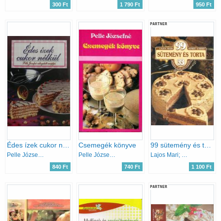
300 Ft
1 790 Ft
950 Ft
PARTNER
Édes ízek cukor nélkül
Csemegék könyve
99 sütemény és torta 33 színes ételfotóval
Pelle Józsefné
Pelle Józsefné
Lajos Mari; Hemző Károly
840 Ft
740 Ft
1 100 Ft
PARTNER