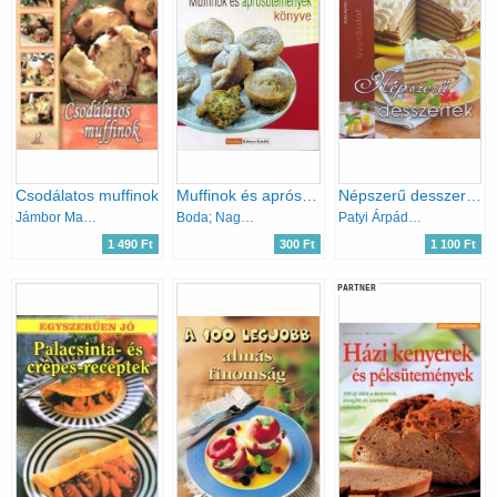
Csodálatos muffinok
Muffinok és aprósütemények könyve
Népszerű desszertek
Jámbor Mariann; Kiss Szilvia
Boda; Nagy; Halmos Monika
Patyi Árpád; Korpádi Péter
1 490 Ft
300 Ft
1 100 Ft
PARTNER