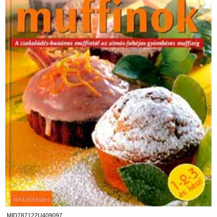
MID787122U409097