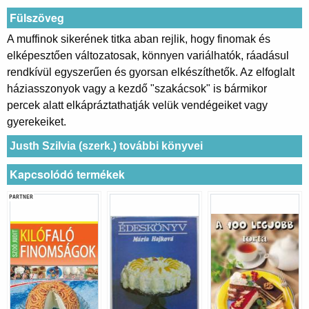
Fülszöveg
A muffinok sikerének titka aban rejlik, hogy finomak és
elképesztően változatosak, könnyen variálhatók, ráadásul
rendkívül egyszerűen és gyorsan elkészíthetők. Az elfoglalt
háziasszonyok vagy a kezdő "szakácsok" is bármikor
percek alatt elkápráztathatják velük vendégeiket vagy
gyerekeiket.
Justh Szilvia (szerk.) további könyvei
Kapcsolódó termékek
PARTNER