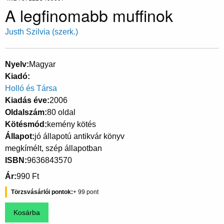
A legfinomabb muffinok
Justh Szilvia (szerk.)
Nyelv
Magyar
Kiadó
Holló és Társa
Kiadás éve
2006
Oldalszám
80 oldal
Kötésmód
kemény kötés
Állapot
jó állapotú antikvár könyv
megkímélt, szép állapotban
ISBN
9636843570
Ár
990 Ft
Törzsvásárlói pontok
99